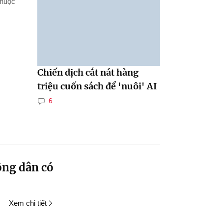
thuộc
Chiến dịch cắt nát hàng
triệu cuốn sách để 'nuôi' AI
6
ông dân có
Xem chi tiết