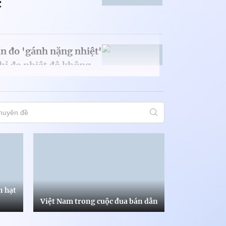
C
ần đo 'gánh nặng nhiệt'
chỉ đo nhiệt độ không
hanh Xuân
ệt phơi bày bất bình
 hội
n hạt
Việt Nam trong cuộc đua bán dẫn