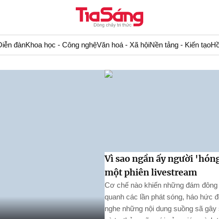
Diễn đàn
Khoa học - Công nghệ
Văn hoá - Xã hội
Nền tảng - Kiến tạo
Hồ
Vì sao ngần ấy người 'hón
một phiên livestream
Cơ chế nào khiến những đám đông 
quanh các lần phát sóng, háo hức 
nghe những nội dung suồng sã gây 