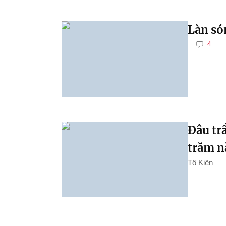
Làn só
4
Đâu tr
trăm n
Tô Kiên