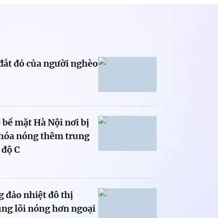
đắt đỏ của người nghèo
 bề mặt Hà Nội nơi bị
 hóa nóng thêm trung
 độ C
 đảo nhiệt đô thị
ùng lõi nóng hơn ngoại