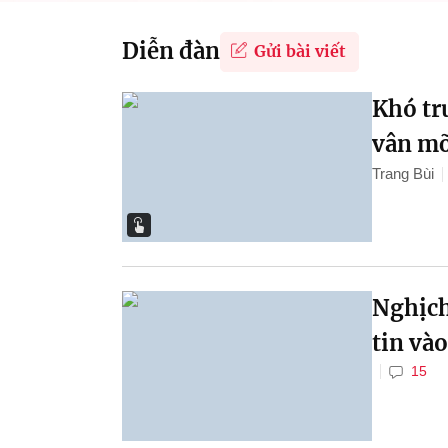
Diễn đàn
Gửi bài viết
Khó tr
vân m
Trang Bùi
Nghịch
tin và
15