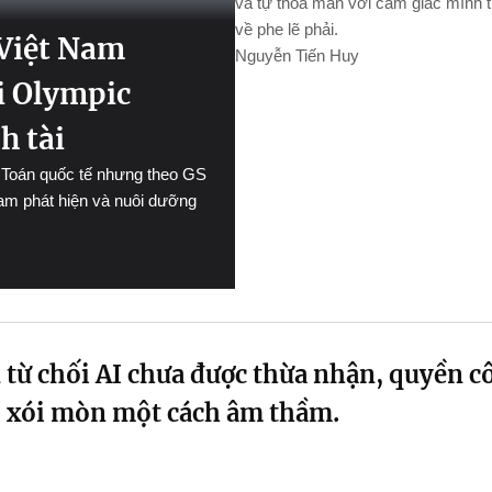
và tự thỏa mãn với cảm giác mình 
về phe lẽ phải.
Việt Nam
Nguyễn Tiến Huy
ải Olympic
h tài
c Toán quốc tế nhưng theo GS
am phát hiện và nuôi dưỡng
 từ chối AI chưa được thừa nhận, quyền c
ị xói mòn một cách âm thầm.