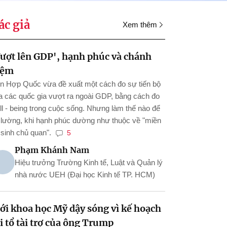
ác giả
Xem thêm
ượt lên GDP', hạnh phúc và chánh
iệm
ên Hợp Quốc vừa đề xuất một cách đo sự tiến bộ
a các quốc gia vượt ra ngoài GDP, bằng cách đo
ll - being trong cuộc sống. Nhưng làm thế nào để
 lường, khi hạnh phúc dường như thuộc về "miền
 sinh chủ quan".
5
Phạm Khánh Nam
Hiệu trưởng Trường Kinh tế, Luật và Quản lý
nhà nước UEH (Đại học Kinh tế TP. HCM)
ới khoa học Mỹ dậy sóng vì kế hoạch
i tổ tài trợ của ông Trump