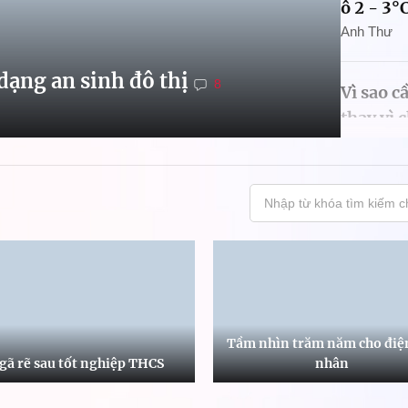
ô 2 - 3°
Anh Thư
dạng an sinh đô thị
8
Vì sao c
thay vì 
khí?
Anh Thư
,
T
Sóng nhi
đẳng xã
Tầm nhìn trăm năm cho điệ
gã rẽ sau tốt nghiệp THCS
nhân