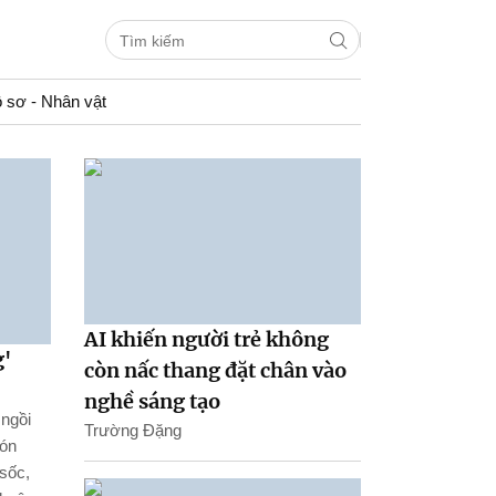
 sơ - Nhân vật
AI khiến người trẻ không
g'
còn nấc thang đặt chân vào
nghề sáng tạo
ngồi
Trường Đặng
đón
sốc,