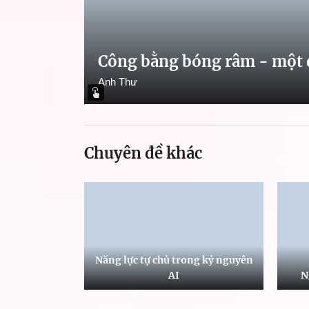
Công bằng bóng râm - một 
Anh Thư
Chuyên đề khác
Năng lực tự chủ trong kỷ nguyên
AI
N