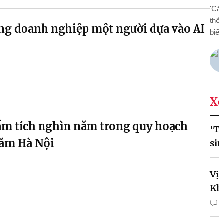
'C
th
ng doanh nghiệp một người dựa vào AI
biế
X
ầm tích nghìn năm trong quy hoạch
'T
ăm Hà Nội
s
V
Kh