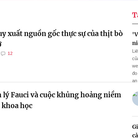
T
uy xuất nguồn gốc thực sự của thịt bò
'V
n
ỡ
Li
12
củ
we
đo
an
 lý Fauci và cuộc khủng hoảng niềm
o khoa học
Gi
cả