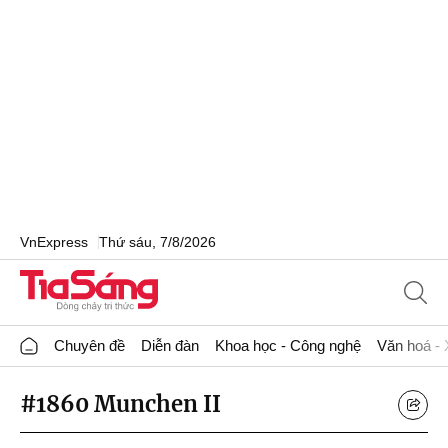
VnExpress
Thứ sáu, 7/8/2026
Chuyên đề
Diễn đàn
Khoa học - Công nghệ
Văn hoá - 
#1860 Munchen II