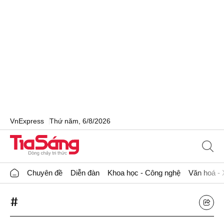
VnExpress
Thứ năm, 6/8/2026
Chuyên đề
Diễn đàn
Khoa học - Công nghệ
Văn hoá - 
#