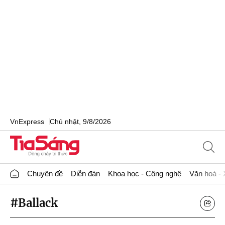
VnExpress
Chủ nhật, 9/8/2026
Chuyên đề
Diễn đàn
Khoa học - Công nghệ
Văn hoá - 
#Ballack