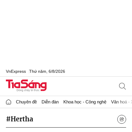
VnExpress
Thứ năm, 6/8/2026
Chuyên đề
Diễn đàn
Khoa học - Công nghệ
Văn hoá - 
#Hertha