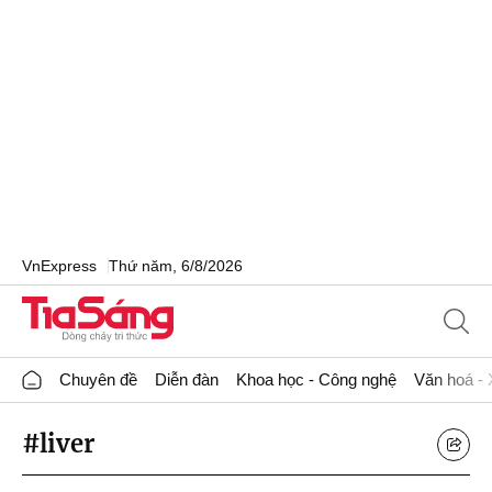
VnExpress
Thứ năm, 6/8/2026
Chuyên đề
Diễn đàn
Khoa học - Công nghệ
Văn hoá - 
#liver