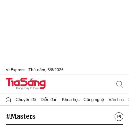
VnExpress
Thứ năm, 6/8/2026
Chuyên đề
Diễn đàn
Khoa học - Công nghệ
Văn hoá - 
#Masters