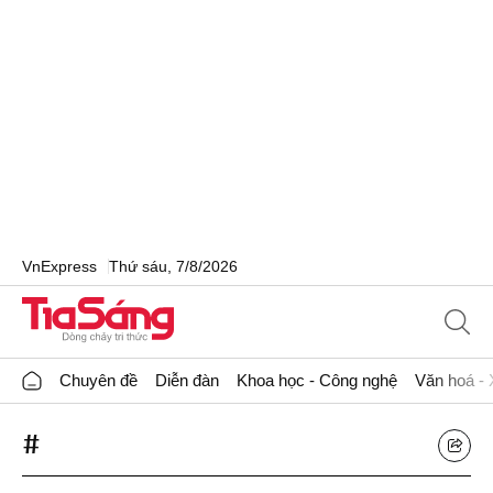
VnExpress
Thứ sáu, 7/8/2026
Chuyên đề
Diễn đàn
Khoa học - Công nghệ
Văn hoá - 
#