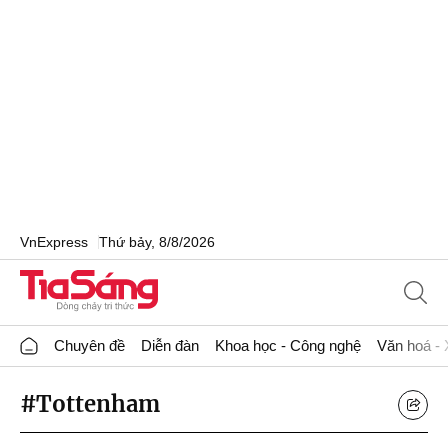
VnExpress
Thứ bảy, 8/8/2026
Chuyên đề
Diễn đàn
Khoa học - Công nghệ
Văn hoá - 
#Tottenham