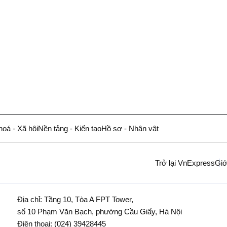
hoá - Xã hội
Nền tảng - Kiến tạo
Hồ sơ - Nhân vật
Trở lại VnExpress
Giớ
Địa chỉ: Tầng 10, Tòa A FPT Tower,
số 10 Phạm Văn Bạch, phường Cầu Giấy, Hà Nội
Điện thoại:
(024) 39428445