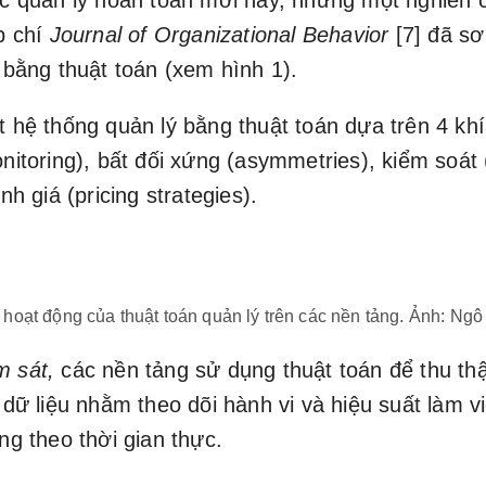
ức quản lý hoàn toàn mới này, nhưng một nghiên 
p chí
Journal of Organizational Behavior
[7] đã sơ
 bằng thuật toán (xem hình 1).
 hệ thống quản lý bằng thuật toán dựa trên 4 kh
nitoring), bất đối xứng (asymmetries), kiểm soát 
nh giá (pricing strategies).
 hoạt động của thuật toán quản lý trên các nền tảng. Ảnh: Ngô
m sát,
các nền tảng sử dụng thuật toán để thu th
 dữ liệu nhằm theo dõi hành vi và hiệu suất làm v
ng theo thời gian thực.