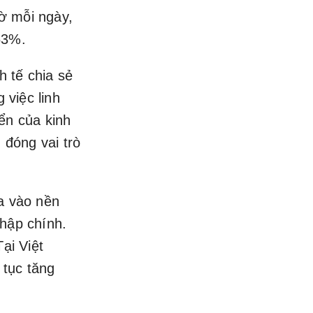
ờ mỗi ngày,
63%.
h tế chia sẻ
 việc linh
ển của kinh
 đóng vai trò
ia vào nền
nhập chính.
ại Việt
 tục tăng