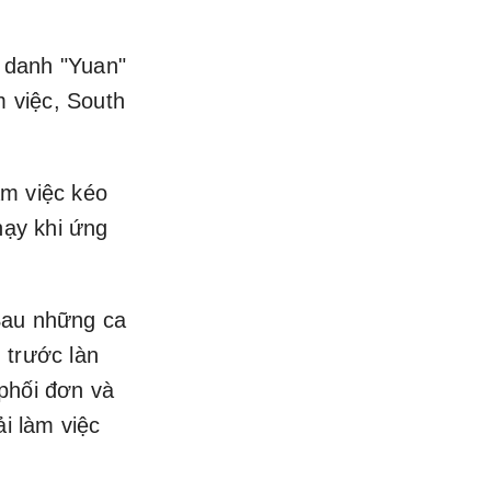
t danh "Yuan"
m việc, South
àm việc kéo
hạy khi ứng
 Sau những ca
 trước làn
 phối đơn và
ải làm việc