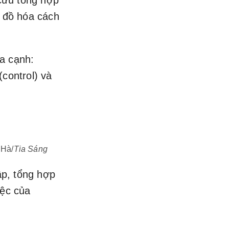
cứu tổng hợp
 đồ hóa cách
ía cạnh:
(control) và
 Hà/
Tia Sáng
ập, tổng hợp
iệc của