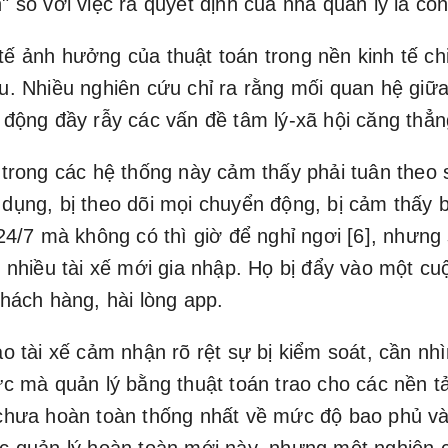
" so với việc ra quyết định của nhà quản lý là co
ế ảnh hưởng của thuật toán trong nền kinh tế ch
u. Nhiều nghiên cứu chỉ ra rằng mối quan hệ giữ
 động đầy rẫy các vấn đề tâm lý-xã hội căng thẳn
 trong các hệ thống này cảm thấy phải tuân theo 
dụng, bị theo dõi mọi chuyển động, bị cảm thấy
 24/7 mà không có thì giờ để nghỉ ngơi [6], nhưng
ó nhiều tài xế mới gia nhập. Họ bị đẩy vào một cu
khách hàng, hài lòng app.
ao tài xế cảm nhận rõ rệt sự bị kiểm soát, cần nh
ực mà quản lý bằng thuật toán trao cho các nền t
chưa hoàn toàn thống nhất về mức độ bao phủ và