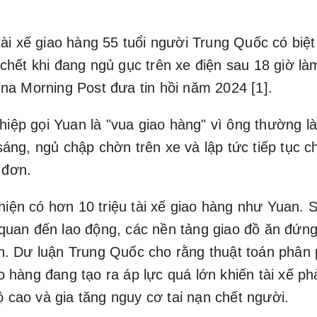
tài xế giao hàng 55 tuổi người Trung Quốc có biệ
chết khi đang ngủ gục trên xe điện sau 18 giờ là
na Morning Post đưa tin hồi năm 2024 [1].
iệp gọi Yuan là "vua giao hàng" vì ông thường l
 sáng, ngủ chập chờn trên xe và lập tức tiếp tục c
 đơn.
iện có hơn 10 triệu tài xế giao hàng như Yuan.
 quan đến lao động, các nền tảng giao đồ ăn đứng
ch. Dư luận Trung Quốc cho rằng thuật toán phân
ao hàng đang tạo ra áp lực quá lớn khiến tài xế ph
 cao và gia tăng nguy cơ tai nạn chết người.