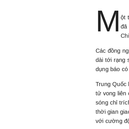
M
ột 
đã 
Chi
Các đồng ngh
dài tới rạng
dụng báo có
Trung Quốc h
tử vong liên
sóng chỉ trí
thời gian gi
với cường độ