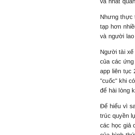
và nhất quán
Nhưng thực t
tạp hơn nhiề
và người lao
Người tài xế
của các ứng 
app liên tục
"cuốc" khi c
để hài lòng 
Để hiểu vì s
trúc quyền l
các học giả 