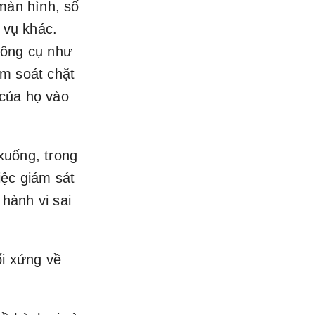
 màn hình, số
 vụ khác.
công cụ như
ểm soát chặt
 của họ vào
xuống, trong
việc giám sát
hành vi sai
ối xứng về