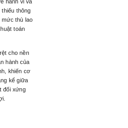
về hành vi và
 thiếu thông
h mức thù lao
thuật toán
 rệt cho nền
ận hành của
nh, khiến cơ
áng kể giữa
t đối xứng
ợi.