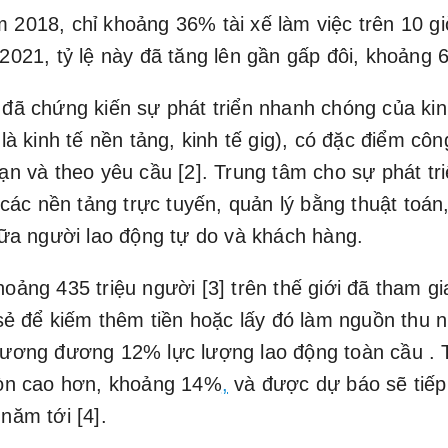
2018, chỉ khoảng 36% tài xế làm việc trên 10 gi
2021, tỷ lệ này đã tăng lên gần gấp đôi, khoảng 
đã chứng kiến sự phát triển nhanh chóng của kin
là kinh tế nền tảng, kinh tế gig), có đặc điểm công
ạn và theo yêu cầu [2]. Trung tâm cho sự phát tri
à các nền tảng trực tuyến, quản lý bằng thuật toán,
iữa người lao động tự do và khách hàng.
oảng 435 triệu người [3] trên thế giới đã tham g
 sẻ để kiếm thêm tiền hoặc lấy đó làm nguồn thu 
ương đương 12% lực lượng lao động toàn cầu . T
còn cao hơn, khoảng 14%
,
và được dự báo sẽ tiếp
năm tới [4].