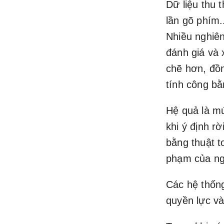
Dữ liệu thu 
lần gõ phím.
Nhiều nghiên
đánh giá và 
chẽ hơn, đồn
tính công bằ
Hệ quả là mứ
khi ý định rờ
bằng thuật t
phạm của ng
Các hệ thốn
quyền lực và