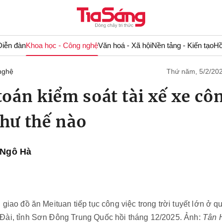
Diễn đàn
Khoa học - Công nghệ
Văn hoá - Xã hội
Nền tảng - Kiến tạo
Hồ
nghệ
Thứ năm, 5/2/20
toán kiểm soát tài xế xe cô
hư thế nào
Ngô Hà
 giao đồ ăn Meituan tiếp tục công việc trong trời tuyết lớn ở 
Đài, tỉnh Sơn Đông Trung Quốc hồi tháng 12/2025. Ảnh:
Tân 