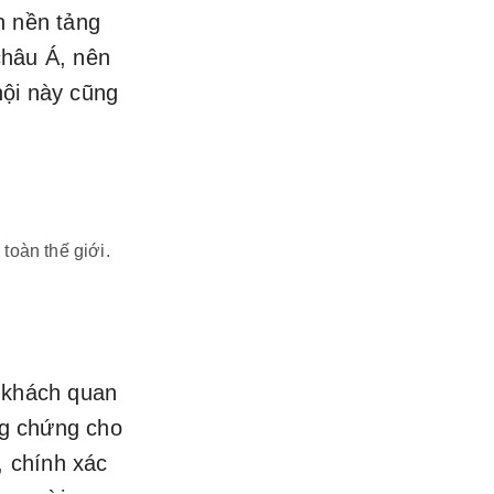
h nền tảng
châu Á, nên
hội này cũng
toàn thế giới.
à khách quan
ng chứng cho
, chính xác