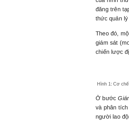
của hình th
đăng trên tạ
thức quản lý
Theo đó, một
giám sát (mo
chiến lược đị
Hình 1: Cơ chế
Ở bước
Giá
và phân tích
người lao độ