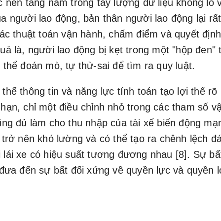
c nền tảng nắm trong tay lượng dữ liệu khổng lồ 
a người lao động, bản thân người lao động lại rất
các thuật toán vận hành, chấm điểm và quyết địn
uả là, người lao động bị kẹt trong một "hộp đen" 
 thể đoán mò, tự thử-sai để tìm ra quy luật.
thế thông tin và năng lực tính toán tạo lợi thế rõ
hạn, chỉ một điều chỉnh nhỏ trong các tham số v
ũng đủ làm cho thu nhập của tài xế biến động mạ
 trở nên khó lường và có thể tạo ra chênh lệch đ
 lái xe có hiệu suất tương đương nhau
[8]. Sự bấ
 đưa đến sự bất đối xứng về quyền lực và quyền l