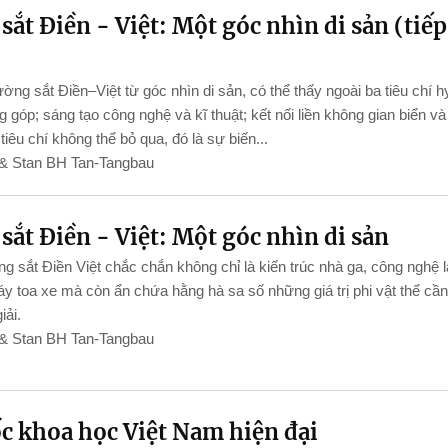
sắt Điền - Việt: Một góc nhìn di sản (tiếp
ờng sắt Điền–Việt từ góc nhìn di sản, có thể thấy ngoài ba tiêu chí h
g góp; sáng tạo công nghệ và kĩ thuật; kết nối liền không gian biển và 
tiêu chí không thể bỏ qua, đó là sự biến...
& Stan BH Tan-Tangbau
sắt Điền - Việt: Một góc nhìn di sản
g sắt Điền Việt chắc chắn không chỉ là kiến trúc nhà ga, công nghệ 
y toa xe mà còn ẩn chứa hằng hà sa số những giá trị phi vật thể cần
iải.
& Stan BH Tan-Tangbau
c khoa học Việt Nam hiện đại