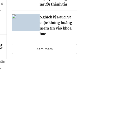
g ở
người thành tài
c
Nghịch lý Fauci và
cuộc khủng hoảng
niềm tin vào khoa
học
g
Xem thêm
hân
.