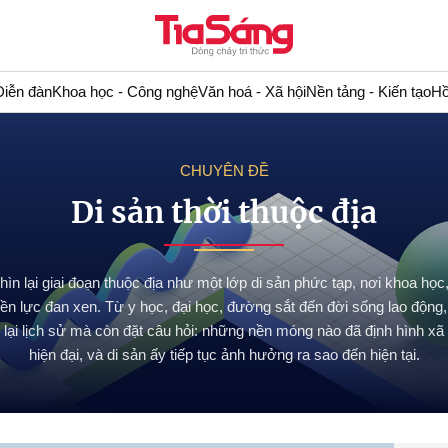
Diễn đàn
Khoa học - Công nghệ
Văn hoá - Xã hội
Nền tảng - Kiến tạo
Hồ
CHUYÊN ĐỀ
Di sản thời thuộc địa
ìn lại giai đoạn thuộc địa như một lớp di sản phức tạp, nơi khoa học,
ền lực đan xen. Từ y học, đại học, đường sắt đến đời sống lao động, 
 lại lịch sử mà còn đặt câu hỏi: những nền móng nào đã định hình xã
hiện đại, và di sản ấy tiếp tục ảnh hưởng ra sao đến hiện tại.