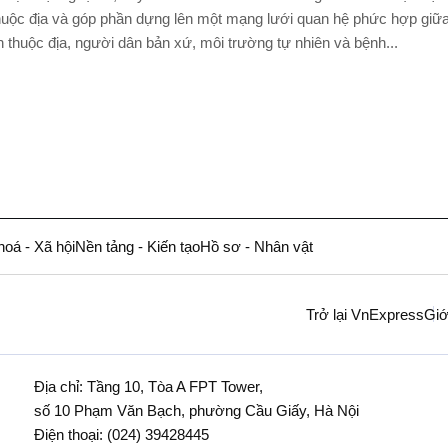
huộc địa và góp phần dựng lên một mạng lưới quan hệ phức hợp giữ
 thuộc địa, người dân bản xứ, môi trường tự nhiên và bệnh...
hoá - Xã hội
Nền tảng - Kiến tạo
Hồ sơ - Nhân vật
Trở lại VnExpress
Giớ
Địa chỉ: Tầng 10, Tòa A FPT Tower,
số 10 Phạm Văn Bạch, phường Cầu Giấy, Hà Nội
Điện thoại:
(024) 39428445