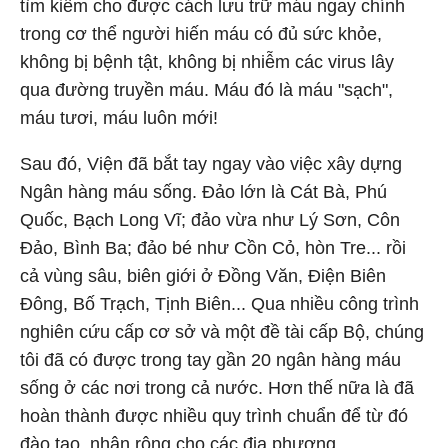
tìm kiếm cho được cách lưu trữ máu ngay chính
trong cơ thể người hiến máu có đủ sức khỏe,
không bị bệnh tật, không bị nhiễm các virus lây
qua đường truyền máu. Máu đó là máu "sạch",
máu tươi, máu luôn mới!
Sau đó, Viện đã bắt tay ngay vào việc xây dựng
Ngân hàng máu sống. Đảo lớn là Cát Bà, Phú
Quốc, Bạch Long Vĩ; đảo vừa như Lý Sơn, Côn
Đảo, Bình Ba; đảo bé như Cồn Cỏ, hòn Tre... rồi
cả vùng sâu, biên giới ở Đồng Văn, Điện Biên
Đông, Bố Trạch, Tịnh Biên... Qua nhiều công trình
nghiên cứu cấp cơ sở và một đề tài cấp Bộ, chúng
tôi đã có được trong tay gần 20 ngân hàng máu
sống ở các nơi trong cả nước. Hơn thế nữa là đã
hoàn thành được nhiều quy trình chuẩn để từ đó
đào tạo, nhân rộng cho các địa phương.