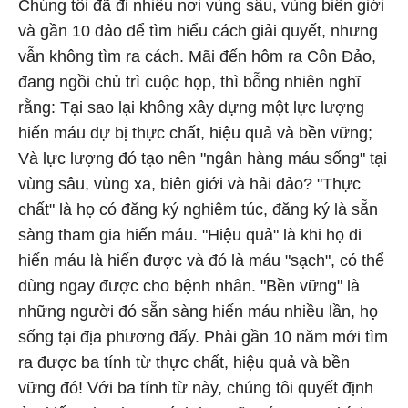
Chúng tôi đã đi nhiều nơi vùng sâu, vùng biên giới
và gần 10 đảo để tìm hiểu cách giải quyết, nhưng
vẫn không tìm ra cách. Mãi đến hôm ra Côn Đảo,
đang ngồi chủ trì cuộc họp, thì bỗng nhiên nghĩ
rằng: Tại sao lại không xây dựng một lực lượng
hiến máu dự bị thực chất, hiệu quả và bền vững;
Và lực lượng đó tạo nên "ngân hàng máu sống" tại
vùng sâu, vùng xa, biên giới và hải đảo? "Thực
chất" là họ có đăng ký nghiêm túc, đăng ký là sẵn
sàng tham gia hiến máu. "Hiệu quả" là khi họ đi
hiến máu là hiến được và đó là máu "sạch", có thể
dùng ngay được cho bệnh nhân. "Bền vững" là
những người đó sẵn sàng hiến máu nhiều lần, họ
sống tại địa phương đấy. Phải gần 10 năm mới tìm
ra được ba tính từ thực chất, hiệu quả và bền
vững đó! Với ba tính từ này, chúng tôi quyết định