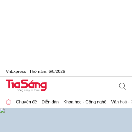
VnExpress
Thứ năm, 6/8/2026
Chuyên đề
Diễn đàn
Khoa học - Công nghệ
Văn hoá - 