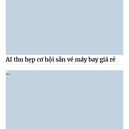
AI thu hẹp cơ hội săn vé máy bay giá rẻ