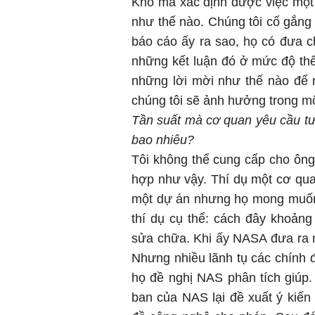
Khó mà xác định được việc một
như thế nào. Chúng tôi cố gắng
báo cáo ấy ra sao, họ có đưa c
những kết luận đó ở mức độ th
những lời mời như thế nào để 
chúng tôi sẽ ảnh hưởng trong m
Tần suất mà cơ quan yêu cầu tư
bao nhiêu?
Tôi không thể cung cấp cho ông 
hợp như vậy. Thí dụ một cơ qu
một dự án nhưng họ mong muốn 
thí dụ cụ thể: cách đây khoảng
sửa chữa. Khi ấy NASA đưa ra m
Nhưng nhiều lãnh tụ các chính đ
họ đề nghị NAS phân tích giúp. 
ban của NAS lại đề xuất ý kiến