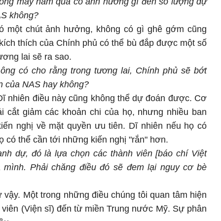
 trong mấy năm qua có ảnh hưởng gì đến số lượng dự
AS không?
có một chút ảnh hưởng, không có gì ghê gớm cũng
 kích thích của Chính phủ có thể bù đắp được một số
ương lai sẽ ra sao.
 ông có cho rằng trong tương lai, Chính phủ sẽ bớt
ấn của NAS hay không?
Dĩ nhiên điều này cũng không thể dự đoán được. Cơ
ải cắt giảm các khoản chi của họ, nhưng nhiều ban
iến nghị về mặt quyền ưu tiên. Dĩ nhiên nếu họ có
ọ có thể cần tới những kiến nghị "rắn" hơn.
h dự, đó là lựa chọn các thành viên [báo chí Việt
a mình. Phải chăng điều đó sẽ đem lại nguy cơ bè
ư vậy. Một trong những điều chúng tôi quan tâm hiện
 viên (Viện sĩ) đến từ miền Trung nước Mỹ. Sự phân