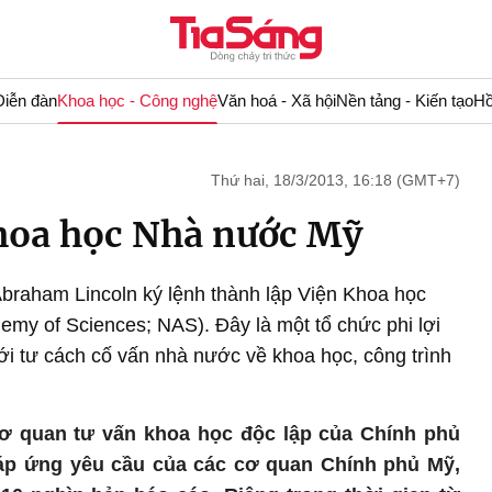
Diễn đàn
Khoa học - Công nghệ
Văn hoá - Xã hội
Nền tảng - Kiến tạo
Hồ
Thứ hai, 18/3/2013, 16:18 (GMT+7)
hoa học Nhà nước Mỹ
braham Lincoln ký lệnh thành lập Viện Khoa học
my of Sciences; NAS). Đây là một tổ chức phi lợi
ới tư cách cố vấn nhà nước về khoa học, công trình
cơ quan tư vấn khoa học độc lập của Chính phủ
áp ứng yêu cầu của các cơ quan Chính phủ Mỹ,