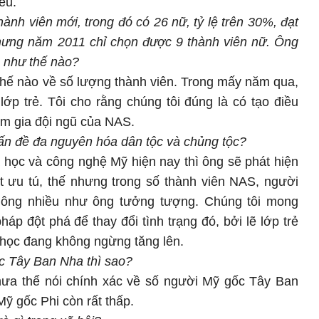
ều.
h viên mới, trong đó có 26 nữ, tỷ lệ trên 30%, đạt
 Nhưng năm 2011 chỉ chọn được 9 thành viên nữ. Ông
S như thế nào?
chế nào về số lượng thành viên. Trong mấy năm qua,
lớp trẻ. Tôi cho rằng chúng tôi đúng là có tạo điều
am gia đội ngũ của NAS.
ấn đề đa nguyên hóa dân tộc và chủng tộc?
 học và công nghệ Mỹ hiện nay thì ông sẽ phát hiện
 ưu tú, thế nhưng trong số thành viên NAS, người
ông nhiều như ông tưởng tượng. Chúng tôi mong
áp đột phá để thay đổi tình trạng đó, bởi lẽ lớp trẻ
 học đang không ngừng tăng lên.
c Tây Ban Nha thì sao?
chưa thể nói chính xác về số người Mỹ gốc Tây Ban
Mỹ gốc Phi còn rất thấp.