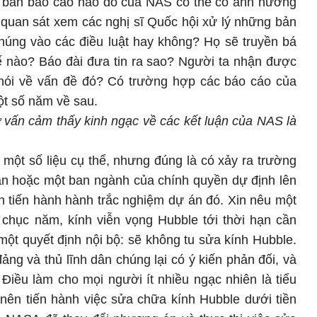
 bản báo cáo nào đó của NAS có thể có ảnh hưởng
 quan sát xem các nghị sĩ Quốc hội xử lý những bản
húng vào các điều luật hay không? Họ sẽ truyền bá
ế nào? Báo đài đưa tin ra sao? Người ta nhận được
nói về vấn đề đó? Có trường hợp các báo cáo của
ột số năm về sau.
 vấn cảm thấy kinh ngạc về các kết luận của NAS là
một số liệu cụ thể, nhưng đúng là có xảy ra trường
an hoặc một ban ngành của chính quyền dự định lên
tiến hành hành trắc nghiệm dự án đó. Xin nêu một
 chục năm, kính viễn vọng Hubble tới thời hạn cần
ột quyết định nội bộ: sẽ không tu sửa kính Hubble.
ảng và thủ lĩnh dân chúng lại có ý kiến phản đối, và
Điều làm cho mọi người ít nhiều ngạc nhiên là tiểu
 nên tiến hành việc sửa chữa kính Hubble dưới tiền