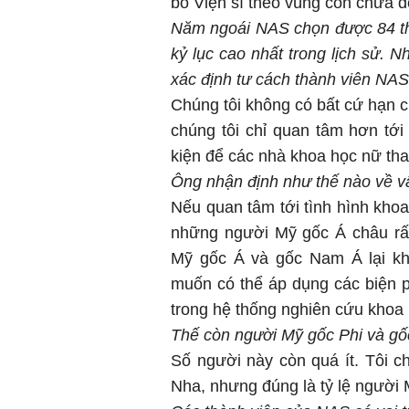
bố Viện sĩ theo vùng còn chưa đ
Năm ngoái NAS chọn được 84 thàn
kỷ lục cao nhất trong lịch sử.
xác định tư cách thành viên NA
Chúng tôi không có bất cứ hạn 
chúng tôi chỉ quan tâm hơn tới 
kiện để các nhà khoa học nữ th
Ông nhận định như thế nào về v
Nếu quan tâm tới tình hình khoa
những người Mỹ gốc Á châu rất
Mỹ gốc Á và gốc Nam Á lại kh
muốn có thể áp dụng các biện ph
trong hệ thống nghiên cứu khoa
Thế còn người Mỹ gốc Phi và gố
Số người này còn quá ít. Tôi 
Nha, nhưng đúng là tỷ lệ người 