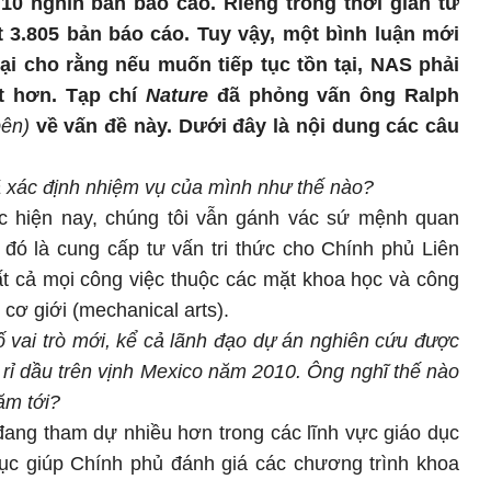
0 nghìn bản báo cáo. Riêng trong thời gian từ
t 3.805 bản báo cáo. Tuy vậy, một bình luận mới
ại cho rằng nếu muốn tiếp tục tồn tại, NAS phải
t hơn. Tạp chí
Nature
đã phỏng vấn ông Ralph
bên)
về vấn đề này. Dưới đây là nội dung các câu
xác định nhiệm vụ của mình như thế nào?
ặc hiện nay, chúng tôi vẫn gánh vác sứ mệnh quan
đó là cung cấp tư vấn tri thức cho Chính phủ Liên
t cả mọi công việc thuộc các mặt khoa học và công
 cơ giới (mechanical arts).
vai trò mới, kể cả lãnh đạo dự án nghiên cứu được
ò rỉ dầu trên vịnh Mexico năm 2010. Ông nghĩ thế nào
ăm tới?
 đang tham dự nhiều hơn trong các lĩnh vực giáo dục
 tục giúp Chính phủ đánh giá các chương trình khoa