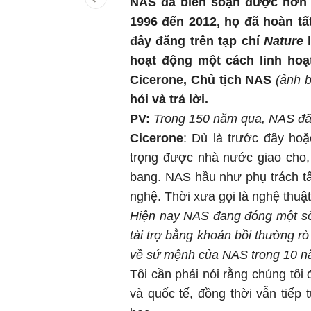
NAS đã biên soạn được hơn 1
1996 đến 2012, họ đã hoàn tấ
đây đăng trên tạp chí
Nature
l
hoạt động một cách linh hoạ
Cicerone, Chủ tịch NAS
(ảnh 
hỏi và trả lời.
PV:
Trong 150 năm qua, NAS đã 
Cicerone
: Dù là trước đây ho
trọng được nhà nước giao cho, 
bang. NAS hầu như phụ trách tấ
nghệ. Thời xưa gọi là nghệ thuật
Hiện nay NAS đang đóng một số 
tài trợ bằng khoản bồi thường r
về sứ mệnh của NAS trong 10 n
Tôi cần phải nói rằng chúng tôi
và quốc tế, đồng thời vẫn tiếp