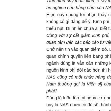
Tình hình suy thoái kinh tế Mỹ
án nghiên cứu hằng năm của N
Hiện nay chúng tôi nhận thấy 
không có gì đáng để ý. Kinh phí
thiếu hụt. Dĩ nhiên chưa ai biết t
Cùng với sự cắt giảm kinh phí,
quan tâm đến các báo cáo tư v
Chớ nên tin vào quan điểm đó. 
quan chính quyền liên bang ph
ngành đúng là vẫn cần những k
nguồn kinh phí dồi dào hơn thì h
NAS cũng có một chức năng dan
Nam thường gọi là Viện sĩ] củ
phái?
Đúng là luôn tồn tại nguy cơ nh
nay là NAS chưa có đủ số thành