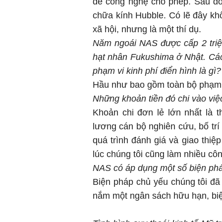
đề công nghệ cho phép. Sau đó
chữa kính Hubble. Có lẽ đây khô
xã hội, nhưng là một thí dụ.
Năm ngoái NAS được cấp 2 triệ
hạt nhân Fukushima ở Nhật. Cá
phạm vi kinh phí điển hình là gì?
Hầu như bao gồm toàn bộ phạm 
Những khoản tiền đó chi vào việ
Khoản chi đơn lẻ lớn nhất là th
lương cán bộ nghiên cứu, bố trí
quá trình đánh giá và giao thiệ
lúc chúng tôi cũng làm nhiều công
NAS có áp dụng một số biện phá
Biện pháp chủ yếu chúng tôi đã 
nắm một ngân sách hữu hạn, biệ