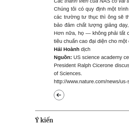
Các thành viên của NAS có vai tr
Chúng tôi có quy định một trình
các trường tư thục thì ông sẽ 
bảo đảm chất lượng giảng dạy, 
Hơn nữa, họ — không phải tất c
tiêu chuẩn cao đại diện cho một
Hải Hoành
dịch
Nguồn:
US science academy cel
President Ralph Cicerone discus
of Sciences.
http://www.nature.com/news/us-
Ý kiến