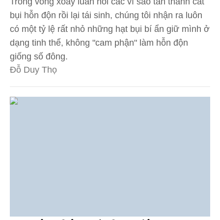
Trong vòng xoay luân hồi các vì sao tan thành cát
bụi hỗn độn rồi lại tái sinh, chúng tôi nhận ra luôn
có một tỷ lệ rất nhỏ những hạt bụi bí ẩn giữ mình ở
dạng tinh thể, không "cam phận" làm hỗn độn
giống số đông.
Đỗ Duy Thọ