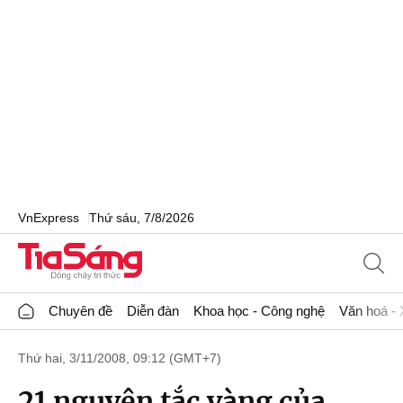
VnExpress
Thứ sáu, 7/8/2026
Chuyên đề
Diễn đàn
Khoa học - Công nghệ
Văn hoá - 
Thứ hai, 3/11/2008, 09:12 (GMT+7)
21 nguyên tắc vàng của