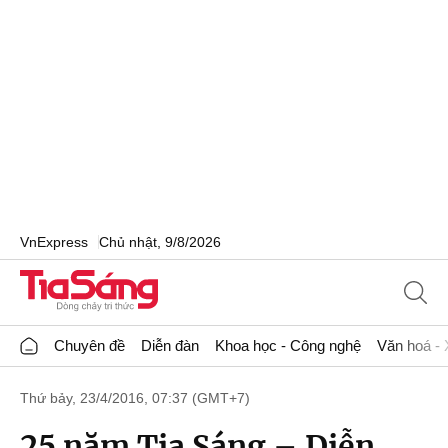
VnExpress
Chủ nhật, 9/8/2026
Chuyên đề
Diễn đàn
Khoa học - Công nghệ
Văn hoá - 
Thứ bảy, 23/4/2016, 07:37 (GMT+7)
25 năm Tia Sáng – Diễn