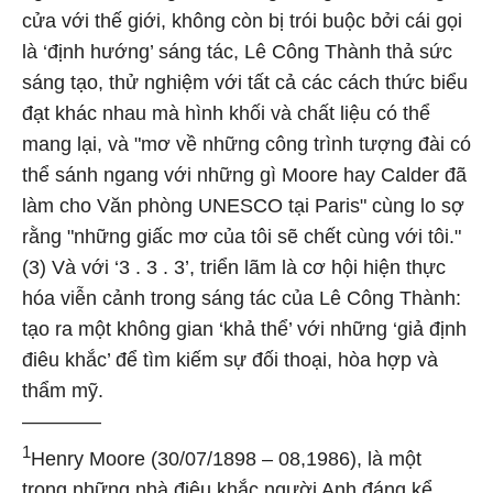
cửa với thế giới, không còn bị trói buộc bởi cái gọi
là ‘định hướng’ sáng tác, Lê Công Thành thả sức
sáng tạo, thử nghiệm với tất cả các cách thức biểu
đạt khác nhau mà hình khối và chất liệu có thể
mang lại, và "mơ về những công trình tượng đài có
thể sánh ngang với những gì Moore hay Calder đã
làm cho Văn phòng UNESCO tại Paris" cùng lo sợ
rằng "những giấc mơ của tôi sẽ chết cùng với tôi."
(3) Và với ‘3 . 3 . 3’, triển lãm là cơ hội hiện thực
hóa viễn cảnh trong sáng tác của Lê Công Thành:
tạo ra một không gian ‘khả thể’ với những ‘giả định
điêu khắc’ để tìm kiếm sự đối thoại, hòa hợp và
thẩm mỹ.
————
1
Henry Moore (30/07/1898 – 08,1986), là một
trong những nhà điêu khắc người Anh đáng kể