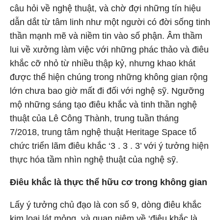
câu hỏi về nghệ thuật, và chờ đợi những tín hiệu
dẫn dắt từ tâm linh như một người có đời sống tinh
thần mạnh mẽ và niềm tin vào số phận. Âm thầm
lui về xưởng làm việc với những phác thảo và điêu
khắc cỡ nhỏ từ nhiều thập kỷ, nhưng khao khát
được thể hiện chúng trong những không gian rộng
lớn chưa bao giờ mất đi đối với nghệ sỹ. Ngưỡng
mộ những sáng tạo điêu khắc và tinh thần nghệ
thuật của Lê Công Thành, trung tuần tháng
7/2018, trung tâm nghệ thuật Heritage Space tổ
chức triển lãm điêu khắc ‘3 . 3 . 3’ với ý tưởng hiện
thực hóa tầm nhìn nghệ thuật của nghệ sỹ.
Điêu khắc là thực thể hữu cơ trong không gian
Lấy ý tưởng chủ đạo là con số 9, dòng điêu khắc
kim loại lát mỏng, và quan niệm về ‘điêu khắc là