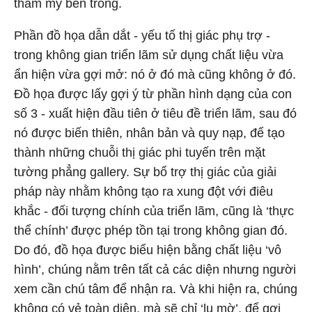
thẩm mỹ bên trong.
Phần đồ họa dẫn dắt - yếu tố thị giác phụ trợ -
trong không gian triển lãm sử dụng chất liệu vừa
ẩn hiện vừa gợi mở: nó ở đó mà cũng không ở đó.
Đồ họa được lấy gợi ý từ phần hình dạng của con
số 3 - xuất hiện đầu tiên ở tiêu đề triển lãm, sau đó
nó được biến thiên, nhân bản và quy nạp, để tạo
thành những chuỗi thị giác phi tuyến trên mặt
tường phẳng gallery. Sự bổ trợ thị giác của giải
pháp này nhằm không tạo ra xung đột với điêu
khắc - đối tượng chính của triển lãm, cũng là ‘thực
thể chính’ được phép tồn tại trong không gian đó.
Do đó, đồ họa được biểu hiện bằng chất liệu ‘vô
hình’, chúng nằm trên tất cả các diện nhưng người
xem cần chú tâm để nhận ra. Và khi hiện ra, chúng
không có vẻ toàn diện, mà sẽ chỉ ‘lu mờ’, để gợi