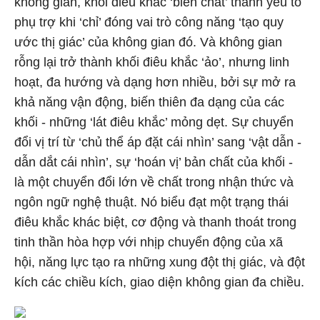
không gian, khối điêu khắc ‘biến chất’ thành yếu tố
phụ trợ khi ‘chỉ’ đóng vai trò công năng ‘tạo quy
ước thị giác’ của không gian đó. Và không gian
rỗng lại trở thành khối điêu khắc ‘ảo’, nhưng linh
hoạt, đa hướng và dạng hơn nhiều, bởi sự mở ra
khả năng vận động, biến thiên đa dạng của các
khối - những ‘lát điêu khắc’ mỏng dẹt. Sự chuyển
đổi vị trí từ ‘chủ thể áp đặt cái nhìn’ sang ‘vật dẫn -
dẫn dắt cái nhìn’, sự ‘hoán vị’ bản chất của khối -
là một chuyển đổi lớn về chất trong nhận thức và
ngôn ngữ nghệ thuật. Nó biểu đạt một trạng thái
điêu khắc khác biệt, cơ động và thanh thoát trong
tinh thần hòa hợp với nhịp chuyển động của xã
hội, năng lực tạo ra những xung đột thị giác, và đột
kích các chiều kích, giao diện không gian đa chiều.