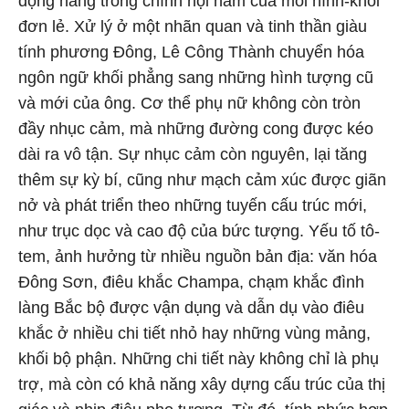
động năng trong chính nội hàm của mỗi hình-khối
đơn lẻ. Xử lý ở một nhãn quan và tinh thần giàu
tính phương Đông, Lê Công Thành chuyển hóa
ngôn ngữ khối phẳng sang những hình tượng cũ
và mới của ông. Cơ thể phụ nữ không còn tròn
đầy nhục cảm, mà những đường cong được kéo
dài ra vô tận. Sự nhục cảm còn nguyên, lại tăng
thêm sự kỳ bí, cũng như mạch cảm xúc được giãn
nở và phát triển theo những tuyến cấu trúc mới,
như trục dọc và cao độ của bức tượng. Yếu tố tô-
tem, ảnh hưởng từ nhiều nguồn bản địa: văn hóa
Đông Sơn, điêu khắc Champa, chạm khắc đình
làng Bắc bộ được vận dụng và dẫn dụ vào điêu
khắc ở nhiều chi tiết nhỏ hay những vùng mảng,
khối bộ phận. Những chi tiết này không chỉ là phụ
trợ, mà còn có khả năng xây dựng cấu trúc của thị