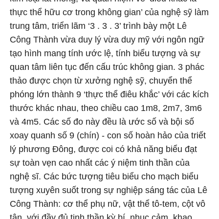
thực thể hữu cơ trong không gian’ của nghệ sỹ làm
trung tâm, triển lãm ‘3 . 3 . 3’ trình bày một Lê
Công Thành vừa duy lý vừa duy mỹ với ngôn ngữ
tạo hình mang tính ước lệ, tính biểu tượng và sự
quan tâm liên tục đến cấu trúc không gian. 3 phác
thảo được chọn từ xưởng nghệ sỹ, chuyển thể
phóng lớn thành 9 ‘thực thể điêu khắc’ với các kích
thước khác nhau, theo chiều cao 1m8, 2m7, 3m6
và 4m5. Các số đo này đều là ước số và bội số
xoay quanh số 9 (chín) - con số hoàn hảo của triết
lý phương Đông, được coi có khả năng biểu đạt
sự toàn vẹn cao nhất các ý niệm tinh thần của
nghệ sĩ. Các bức tượng tiêu biểu cho mạch biểu
tượng xuyên suốt trong sự nghiệp sáng tác của Lê
Công Thành: cơ thể phụ nữ, vật thể tô-tem, cột vô
tận, với đầy đủ tinh thần kỳ bí, nhục cảm, khao