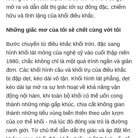
mở ra và dẫn dắt thị giác tới sự đông đặc, chiếm
hữu và tĩnh lặng của khối điêu khắc.
Những giấc mơ của tôi sẽ chết cùng với tôi
Bước chuyển từ điêu khắc khối tròn, đặc sang
hình khối lát mỏng của nghệ sỹ vào cuối thập niên
1980, chắc không chỉ là một quá trình ngắn và giản
đơn. Các khối hình cầu và khối trụ của điêu khắc
bị đập dẹt, kéo dài vô tận. Khối hình lát phẳng, dẹt
kéo dài lại mở ra sự linh hoạt về khả năng vận
động nội hàm, khi toàn bộ khối có thể uốn cong
thành những nhịp gấp khúc, chia cắt không gian
thành những tiểu vùng biến thiên theo uốn lượn
của cơ thể khối - mà lúc đó đóng vai trò là đường
ranh giới. Từ chủ thể dẫn dắt thị giác và áp đặt lên