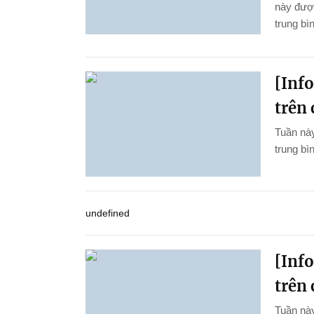
này được
trung bì
[Inf
trên 
Tuần này
trung bìn
undefined
[Inf
trên 
Tuần này