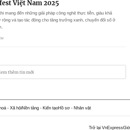
fest Việt Nam 2025
thi mang đến những giải pháp công nghệ thực tiễn, giàu khả
rộng và tạo tác động cho tăng trưởng xanh, chuyển đổi số ở
m.
cu
em thêm tin mới
hoá - Xã hội
Nền tảng - Kiến tạo
Hồ sơ - Nhân vật
Trở lại VnExpress
Giớ