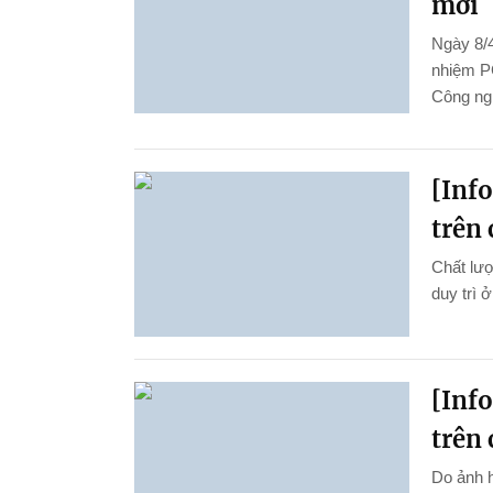
mới
Ngày 8/4
nhiệm P
Công ng
[Inf
trên 
Chất lượ
duy trì 
[Inf
trên 
Do ảnh 