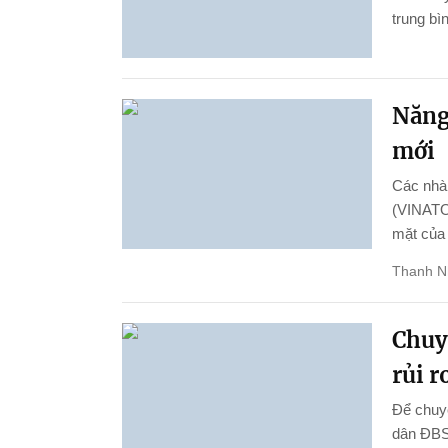
trung bì
Năng 
mới
Các nhà 
(VINATOM
mặt của
Thanh N
Chuy
rủi r
Để chuyể
dân ĐBSC