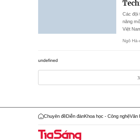
Tech
Các đội 
năng mở 
Việt Na
Ngô Hà-
undefined
X
Chuyên đề
Diễn đàn
Khoa học - Công nghệ
Văn 