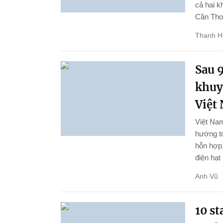
cả hai k
Cần Thơ 
Thanh 
Sau 9
khuy
Việt
Việt Nam
hướng tớ
hỗn hợp,
điện hạt
Anh Vũ
10 st