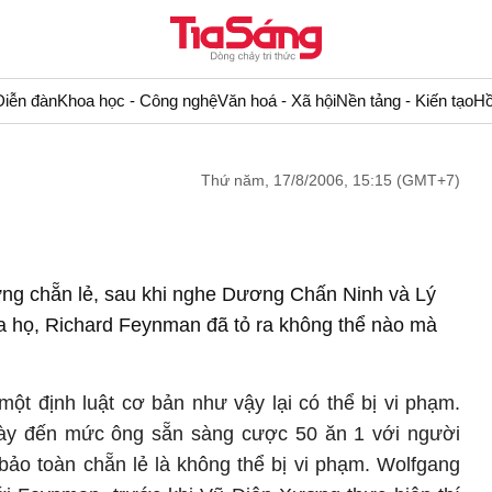
Diễn đàn
Khoa học - Công nghệ
Văn hoá - Xã hội
Nền tảng - Kiến tạo
Hồ
Thứ năm, 17/8/2006, 15:15 (GMT+7)
xứng chẵn lẻ, sau khi nghe Dương Chấn Ninh và Lý
ủa họ, Richard Feynman đã tỏ ra không thể nào mà
một định luật cơ bản như vậy lại có thể bị vi phạm.
này đến mức ông sẵn sàng cược 50 ăn 1 với người
ảo toàn chẵn lẻ là không thể bị vi phạm. Wolfgang