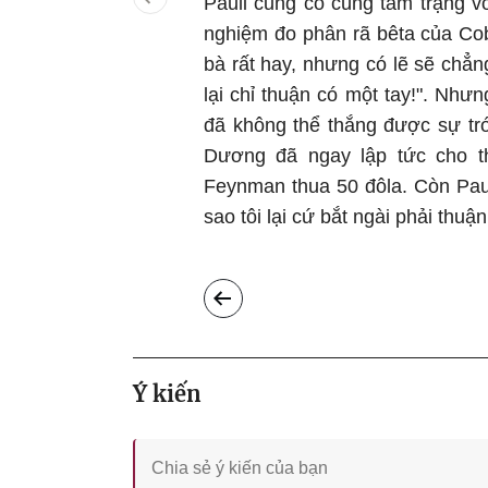
Pauli cũng có cùng tâm trạng v
nghiệm đo phân rã bêta của Cob
bà rất hay, nhưng có lẽ sẽ chẳn
lại chỉ thuận có một tay!". Nhưng
đã không thể thắng được sự trớ
Dương đã ngay lập tức cho th
Feynman thua 50 đôla. Còn Pauli
sao tôi lại cứ bắt ngài phải thuậ
Ý kiến