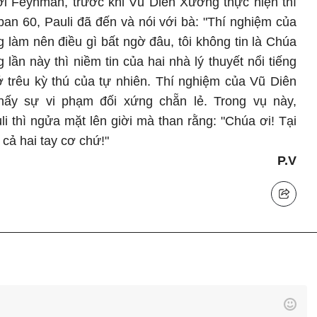
ới Feynman, trước khi Vũ Diên Xương thực hiện thí
an 60, Pauli đã đến và nói với bà: "Thí nghiệm của
g làm nên điều gì bất ngờ đâu, tôi không tin là Chúa
 lần này thì niềm tin của hai nhà lý thuyết nổi tiếng
 trêu kỳ thú của tự nhiên. Thí nghiệm của Vũ Diên
ấy sự vi phạm đối xứng chẵn lẻ. Trong vụ này,
 thì ngửa mặt lên giời mà than rằng: "Chúa ơi! Tại
n cả hai tay cơ chứ!"
P.V