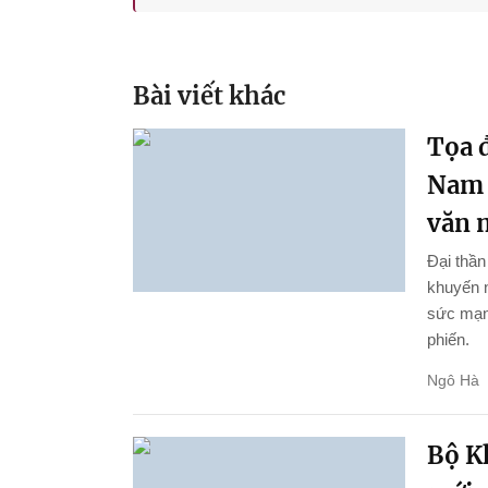
Bài viết khác
Tọa đ
Nam 
văn 
Đại thầ
khuyến n
sức mạnh
phiến.
Ngô Hà
Bộ K