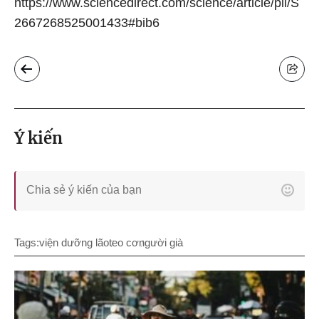
https://www.sciencedirect.com/science/article/pii/S
2667268525001433#bib6
Ý kiến
Tags:
viện dưỡng lão
teo cơ
người già