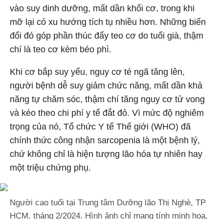
vào suy dinh dưỡng, mất dần khối cơ, trong khi
mỡ lại có xu hướng tích tụ nhiều hơn. Những biến
đổi đó góp phần thúc đẩy teo cơ do tuổi già, thậm
chí là teo cơ kèm béo phì.
Khi cơ bắp suy yếu, nguy cơ té ngã tăng lên,
người bệnh dễ suy giảm chức năng, mất dần khả
năng tự chăm sóc, thậm chí tăng nguy cơ tử vong
và kéo theo chi phí y tế đắt đỏ. Vì mức độ nghiêm
trọng của nó, Tổ chức Y tế Thế giới (WHO) đã
chính thức công nhận sarcopenia là một bệnh lý,
chứ không chỉ là hiện tượng lão hóa tự nhiên hay
một triệu chứng phụ.
Người cao tuổi tại Trung tâm Dưỡng lão Thị Nghè, TP
HCM, tháng 2/2024. Hình ảnh chỉ mang tính minh họa,