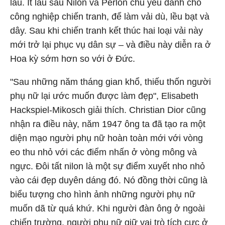
lâu. Ít lâu sau Nilon và Perlon chủ yếu dành cho
công nghiệp chiến tranh, để làm vải dù, lều bạt và
dây. Sau khi chiến tranh kết thúc hai loại vải này
mới trở lại phục vụ dân sự – và điều này diễn ra ở
Hoa kỳ sớm hơn so với ở Đức.
"Sau những năm tháng gian khổ, thiếu thốn người
phụ nữ lại ước muốn được làm đẹp", Elisabeth
Hackspiel-Mikosch giải thích. Christian Dior cũng
nhận ra điều này, năm 1947 ông ta đã tạo ra một
diện mạo người phụ nữ hoàn toàn mới với vòng
eo thu nhỏ với các điểm nhấn ở vòng mông và
ngực. Đôi tất nilon là một sự điểm xuyết nho nhỏ
vào cái đẹp duyên dáng đó. Nó đồng thời cũng là
biểu tượng cho hình ảnh những người phụ nữ
muốn dã từ quá khứ. Khi người đàn ông ở ngoài
chiến trường, người phụ nữ giữ vai trò tích cực ở