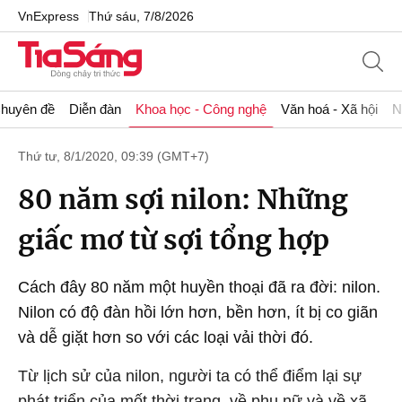
VnExpress
Thứ sáu, 7/8/2026
huyên đề
Diễn đàn
Khoa học - Công nghệ
Văn hoá - Xã hội
N
Thứ tư, 8/1/2020, 09:39 (GMT+7)
80 năm sợi nilon: Những
giấc mơ từ sợi tổng hợp
Cách đây 80 năm một huyền thoại đã ra đời: nilon.
Nilon có độ đàn hồi lớn hơn, bền hơn, ít bị co giãn
và dễ giặt hơn so với các loại vải thời đó.
Từ lịch sử của nilon, người ta có thể điểm lại sự
phát triển của mốt thời trang, về phụ nữ và về xã