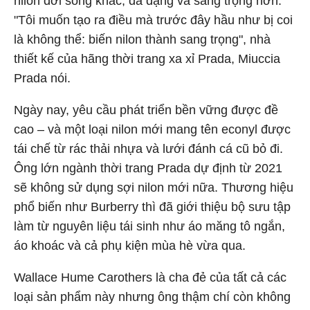
nilon đời sống khác, đa dạng và sang trọng hơn.
"Tôi muốn tạo ra điều mà trước đây hầu như bị coi
là không thể: biến nilon thành sang trọng", nhà
thiết kế của hãng thời trang xa xỉ Prada, Miuccia
Prada nói.
Ngày nay, yêu cầu phát triển bền vững được đề
cao – và một loại nilon mới mang tên econyl được
tái chế từ rác thải nhựa và lưới đánh cá cũ bỏ đi.
Ông lớn ngành thời trang Prada dự định từ 2021
sẽ không sử dụng sợi nilon mới nữa. Thương hiệu
phổ biến như Burberry thì đã giới thiệu bộ sưu tập
làm từ nguyên liệu tái sinh như áo măng tô ngắn,
áo khoác và cả phụ kiện mùa hè vừa qua.
Wallace Hume Carothers là cha đẻ của tất cả các
loại sản phẩm này nhưng ông thậm chí còn không