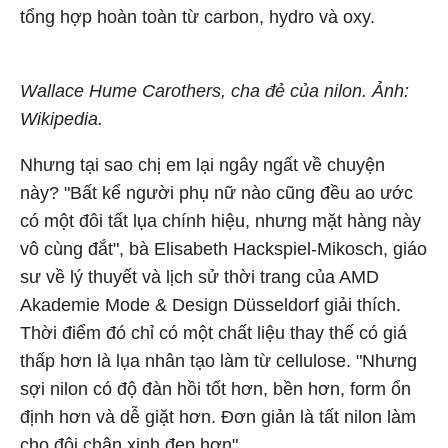
tổng hợp hoàn toàn từ carbon, hydro và oxy.
Wallace Hume Carothers, cha đẻ của nilon. Ảnh:
Wikipedia.
Nhưng tại sao chị em lại ngây ngất về chuyện
này? "Bất kể người phụ nữ nào cũng đều ao ước
có một đôi tất lụa chính hiệu, nhưng mặt hàng này
vô cùng đắt", bà Elisabeth Hackspiel-Mikosch, giáo
sư về lý thuyết và lịch sử thời trang của AMD
Akademie Mode & Design Düsseldorf giải thích.
Thời điểm đó chỉ có một chất liệu thay thế có giá
thấp hơn là lụa nhân tạo làm từ cellulose. "Nhưng
sợi nilon có độ đàn hồi tốt hơn, bền hơn, form ổn
định hơn và dễ giặt hơn. Đơn giản là tất nilon làm
cho đôi chân xinh đẹp hơn".