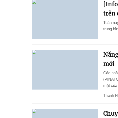
[Inf
trên 
Tuần này
trung bì
Năng 
mới
Các nhà 
(VINATOM
mặt của
Thanh N
Chuy