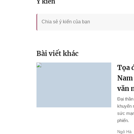
Ý kiến
Bài viết khác
Tọa đ
Nam 
văn 
Đại thầ
khuyến n
sức mạnh
phiến.
Ngô Hà