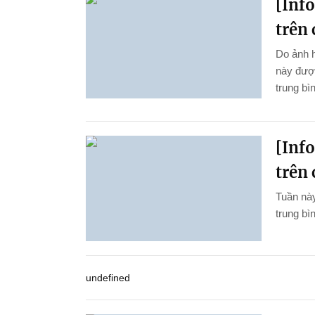
[Inf
trên 
Do ảnh 
này được
trung bì
[Inf
trên 
Tuần này
trung bìn
undefined