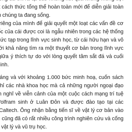
t cách thức tổng thể hoàn toàn mới để diễn giải toàn
rụ chúng ta đang sống.
iêng của mình để giải quyết một loạt các vấn đề cơ
c của cái được coi là ngẫu nhiên trong các hệ thống
phức tạp trong lĩnh vực sinh học, từ cái hữu hạn và vô
ới khả năng tìm ra một thuyết cơ bản trong lĩnh vực
giữa ý thích tự do với lòng quyết tâm sắt đá và cuối
inh.
 sáng và với khoảng 1.000 bức minh hoạ, cuốn sách
hỉ các nhà khoa học mà cả những người ngoại đạo
 nghĩ về viễn cảnh của một cuộc cách mạng trí tuệ
Wolfram sinh ở Luân Đôn và được đào tạo tại các
Caltech. Ông nhận bằng tiến sĩ về vật lý cơ bản vào
 cũng đã có rất nhiều công trình nghiên cứu và cống
vật lý và vũ trụ học.