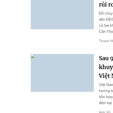
rủi r
Để chuyể
dân ĐBSC
cả hai k
Cần Thơ 
Thanh 
Sau 9
khuy
Việt
Việt Nam
hướng tớ
hỗn hợp,
điện hạt
Anh Vũ