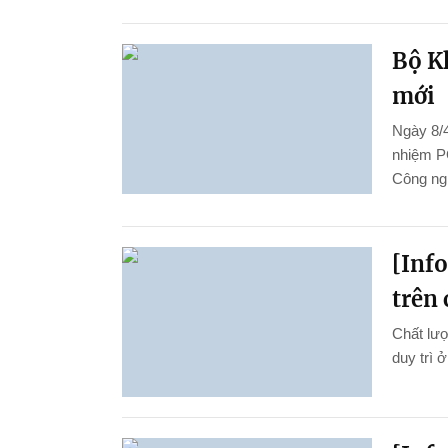
Bộ K
mới
Ngày 8/4
nhiệm P
Công ng
[Inf
trên 
Chất lượ
duy trì 