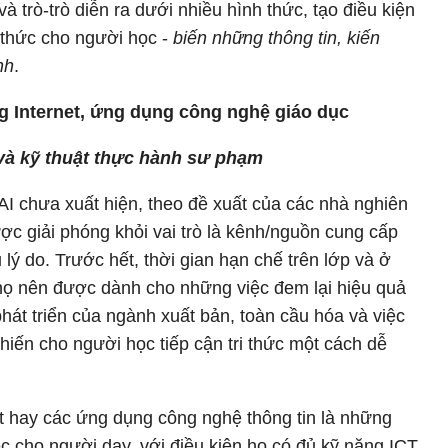
à trò-trò diễn ra dưới nhiều hình thức, tạo điều kiện
n thức cho người học -
biến những thông tin, kiến
nh
.
ng Internet, ứng dụng công nghệ giáo dục
và kỹ thuật thực hành sư phạm
 AI chưa xuất hiện, theo đề xuất của các nhà nghiên
ợc giải phóng khỏi vai trò là kênh/nguồn cung cấp
 lý do. Trước hết, thời gian hạn chế trên lớp và ở
ọ nên được dành cho những việc đem lại hiệu quả
át triển của ngành xuất bản, toàn cầu hóa và việc
hiến cho người học tiếp cận tri thức một cách dễ
t hay các ứng dụng công nghệ thông tin là những
iệc cho người dạy, với điều kiện họ có đủ kỹ năng ICT