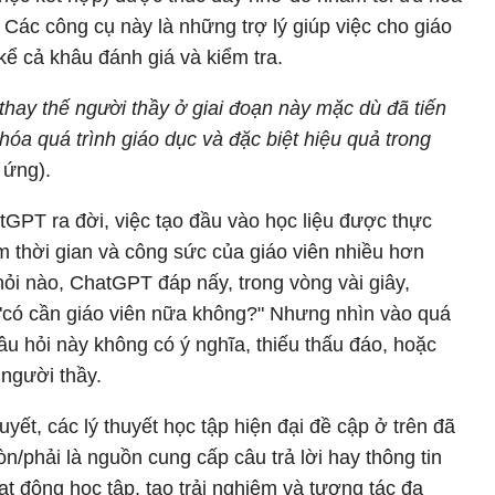
. Các công cụ này là những trợ lý giúp việc cho giáo
 kể cả khâu đánh giá và kiểm tra.
hay thế người thầy ở giai đoạn này mặc dù đã tiến
óa quá trình giáo dục và đặc biệt hiệu quả trong
 ứng).
GPT ra đời, việc tạo đầu vào học liệu được thực
ệm thời gian và công sức của giáo viên nhiều hơn
hỏi nào, ChatGPT đáp nấy, trong vòng vài giây,
 "có cần giáo viên nữa không?" Nhưng nhìn vào quá
câu hỏi này không có ý nghĩa, thiếu thấu đáo, hoặc
 người thầy.
uyết, các lý thuyết học tập hiện đại đề cập ở trên đã
n/phải là nguồn cung cấp câu trả lời hay thông tin
t động học tập, tạo trải nghiệm và tương tác đa