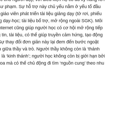
 sư phạm. Sự hỗ trợ này chủ yếu nằm ở yếu tố đầu
iáo viên phát triển tài liệu giảng dạy (tờ rơi, phiếu
g dạy-học; tài liệu bổ trợ, mở rộng ngoài SGK). Môi
nternet cũng giúp người học có cơ hội mở rộng tiếp
tin, tài liệu, có thể giúp truyền cảm hứng, tạo động
 Sự thay đổi đơn giản này lại đem đến bước ngoặt
 giữa thầy và trò. Người thầy không còn là ‘thánh
là ‘kinh thánh’; người học không còn bị giới hạn bởi
oa mà có thể chủ động đi tìm ‘nguồn cung’ theo nhu