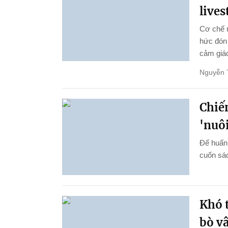
live
Cơ chế 
hức đón 
cảm giác
Nguyễn 
Chiến
'nuôi
Để huấn 
cuốn sác
Khó t
bò v