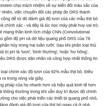
protein chịu trách nhiệm về sự biến đổi màu sắc của
uy nhiên, việc chuyển đổi các phép đo DRS thành
công để từ đó đánh giá độ tươi của các mẫu thịt bò
à chính xác - và đây là lúc học máy phát huy vai trò.
t mạng thần kinh tích chập CNN (Convolutional
ào gồm độ pH và dữ liệu quang phổ DRS của 78
 phân hủy trong hai tuần rưỡi. Sau khi phân loại thủ
 trị pH là 'tươi', 'bình thường', hoặc 'hư hỏng',
liệu DRS được dán nhãn và cũng hợp nhất thông tin
oại chính xác độ tươi của 92% mẫu thịt bò. Điều
n ra trong vòng vài giây.
g pháp của họ nhanh hơn và hiệu quả kinh tế hơn
 thông thường trong khi vẫn duy trì được độ chính
ờng cho việc phát triển các thiết bị quang phổ nhỏ,
dàng đánh giá độ tươi của thịt bò ngay cả ở nhà.