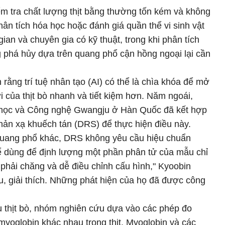
m tra chất lượng thịt bằng thường tốn kém và không
ân tích hóa học hoặc đánh giá quần thể vi sinh vật
 gian và chuyên gia có kỹ thuật, trong khi phân tích
g phá hủy dựa trên quang phổ cận hồng ngoại lại cần
 rằng trí tuệ nhân tạo (AI) có thể là chìa khóa để mở
 của thịt bò nhanh và tiết kiệm hơn. Năm ngoái,
 học và Công nghệ Gwangju ở Hàn Quốc đã kết hợp
hản xạ khuếch tán (DRS) để thực hiện điều này.
quang phổ khác, DRS không yêu cầu hiệu chuẩn
hể dùng để định lượng một phần phân tử của mẫu chỉ
phải chăng và dễ điều chỉnh cấu hình," Kyoobin
, giải thích. Những phát hiện của họ đã được công
u thịt bò, nhóm nghiên cứu dựa vào các phép đo
myoglobin khác nhau trong thịt. Myoglobin và các