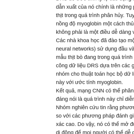
dẫn xuất của nó chính là những 
thịt trong quá trình phân hủy. T
nồng độ myoglobin một cách thủ 
không phải là một điều dễ dàng v
Các nhà khoa học đã đào tạo mộ
neural networks) sử dụng đầu v
mẫu thịt bò đang trong quá trình
công dữ liệu DRS dựa trên các giá
nhóm cho thuật toán học bộ dữ 
này với ước tính myoglobin.
Kết quả, mạng CNN có thể phân l
đáng nói là quá trình này chỉ diễ
Nhóm nghiên cứu tin rằng phươn
so với các phương pháp đánh giá
xác cao. Do vậy, nó có thể mở đư
di động để mọi người có thể dễ 