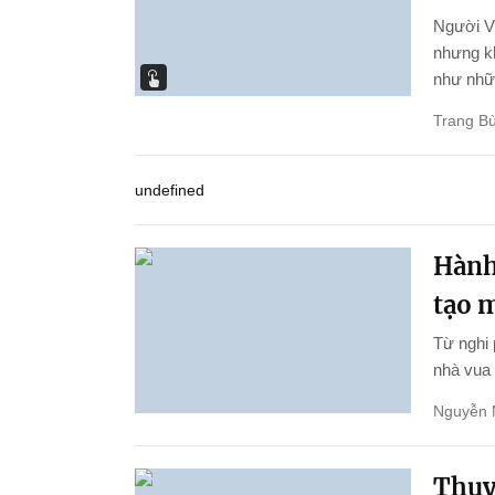
Người Vi
nhưng kh
như nhữn
Trang Bù
undefined
Hành 
tạo 
Từ nghi 
nhà vua 
Nguyễn 
Thuy