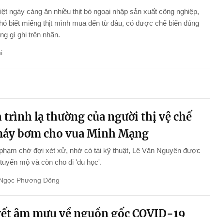
ệt ngày càng ăn nhiều thịt bò ngoại nhập sản xuất công nghiệp,
ó biết miếng thịt mình mua đến từ đâu, có được chế biến đúng
g gì ghi trên nhãn.
i
trình lạ thường của người thị vệ chế
máy bơm cho vua Minh Mạng
phạm chờ đợi xét xử, nhờ có tài kỹ thuật, Lê Văn Nguyên được
tuyển mộ và còn cho đi 'du học'.
Ngọc Phương Đông
ết âm mưu về nguồn gốc COVID-19