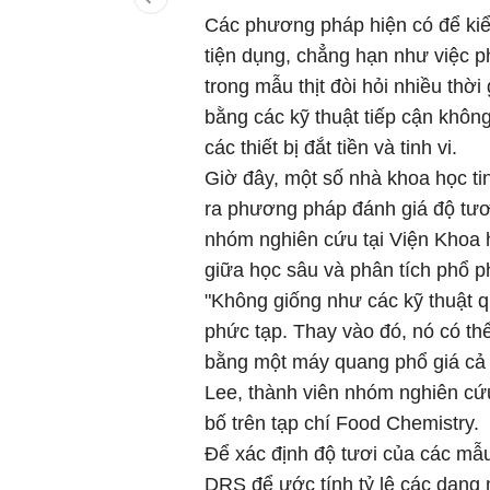
Các phương pháp hiện có để kiể
tiện dụng, chẳng hạn như việc ph
trong mẫu thịt đòi hỏi nhiều thời
bằng các kỹ thuật tiếp cận khôn
các thiết bị đắt tiền và tinh vi.
Giờ đây, một số nhà khoa học tin
ra phương pháp đánh giá độ tươi
nhóm nghiên cứu tại Viện Khoa
giữa học sâu và phân tích phổ p
"Không giống như các kỹ thuật 
phức tạp. Thay vào đó, nó có t
bằng một máy quang phổ giá cả 
Lee, thành viên nhóm nghiên cứu
bố trên tạp chí Food Chemistry.
Để xác định độ tươi của các mẫ
DRS để ước tính tỷ lệ các dạng 