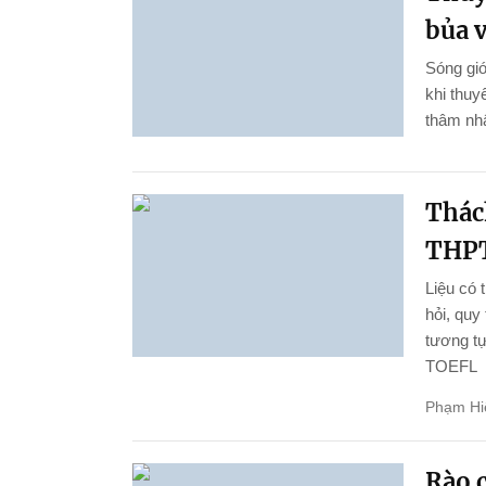
bủa 
Sóng gió
khi thu
thâm nhậ
Thách
THPT
Liệu có 
hỏi, quy
tương tự
TOEFL
Phạm Hi
Rào c