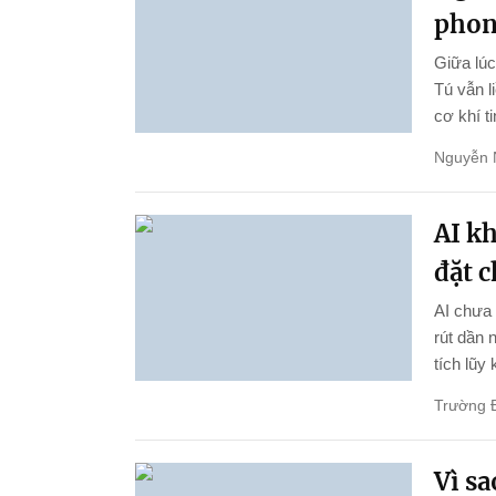
phon
Giữa lúc
Tú vẫn l
cơ khí ti
Nguyễn 
AI k
đặt 
AI chưa 
rút dần 
tích lũy
Trường 
Vì s