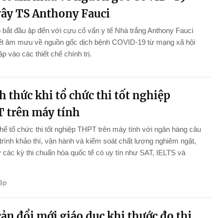
vây TS Anthony Fauci
 bắt đầu ập đến với cựu cố vấn y tế Nhà trắng Anthony Fauci
yết âm mưu về nguồn gốc dịch bệnh COVID-19 từ mạng xã hội
p vào các thiết chế chính trị.
 thức khi tổ chức thi tốt nghiệp
 trên máy tính
thể tổ chức thi tốt nghiệp THPT trên máy tính với ngân hàng câu
 trình khảo thí, vận hành và kiểm soát chất lượng nghiêm ngặt,
 các kỳ thi chuẩn hóa quốc tế có uy tín như SAT, IELTS và
ệp
ản đổi mới giáo dục khi thước đo thi