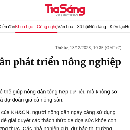
Diễn đàn
Khoa học - Công nghệ
Văn hoá - Xã hội
Nền tảng - Kiến tạo
Hồ
Thứ tư, 13/12/2023, 10:35 (GMT+7)
dân phát triển nông nghiệp
có thể giúp nông dân tổng hợp dữ liệu mà không sợ
 và dự đoán giá cả nông sản.
ển của KH&CN, người nông dân ngày càng sử dụng
I để giải quyết các thách thức đe dọa sức khỏe con
ơng thực. Các nhà nghiên cứu dự báo thị trường