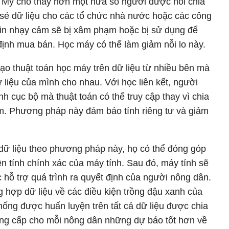
 Mỹ cho thấy hơn một nửa số người được hỏi chia
 sẻ dữ liệu cho các tổ chức nhà nước hoặc các công
 tin nhạy cảm sẽ bị xâm phạm hoặc bị sử dụng để
 định mua bán. Học máy có thể làm giảm nỗi lo này.
 tạo thuật toán học máy trên dữ liệu từ nhiều bên mà
ữ liệu của mình cho nhau. Với học liên kết, người
h cục bộ mà thuật toán có thể truy cập thay vì chia
âm. Phương pháp này đảm bảo tính riêng tư và giảm
dữ liệu theo phương pháp này, họ có thể đóng góp
ện tính chính xác của máy tính. Sau đó, máy tính sẽ
ác hỗ trợ quá trình ra quyết định của người nông dân.
 hợp dữ liệu về các điều kiện trồng đậu xanh của
hống được huấn luyện trên tất cả dữ liệu được chia
cung cấp cho mỗi nông dân những dự báo tốt hơn về