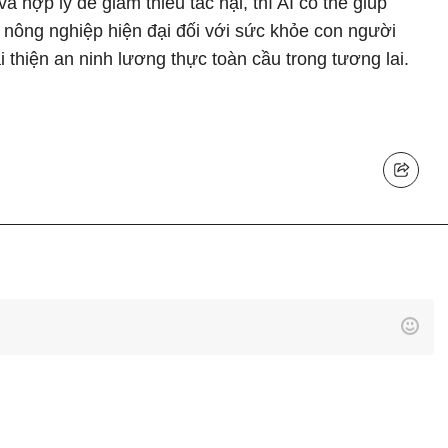
và hợp lý để giảm thiểu tác hại, thì AI có thể giúp
a nông nghiệp hiện đại đối với sức khỏe con người
i thiện an ninh lương thực toàn cầu trong tương lai.