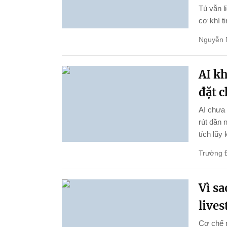
Tú vẫn l
cơ khí ti
Nguyễn 
AI k
đặt 
AI chưa 
rút dần 
tích lũy
Trường 
Vì s
live
Cơ chế 