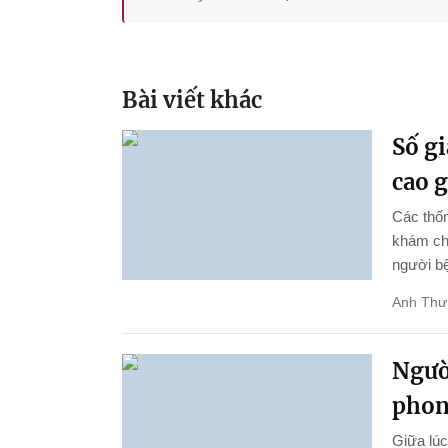
Bài viết khác
Số gi
cao 
Các thốn
khám chữ
người bệ
Anh Thư
Ngườ
phon
Giữa lúc