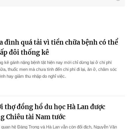
a đình quá tải vì tiền chữa bệnh có thể
gấp đôi thống kê
g kê gánh nặng bệnh tật hiện nay mới chỉ dừng lại ở chi phí
a, thuốc men mà chưa tính đến chi phí đi lại, ăn ở, chăm sóc
nh hay giảm thu nhập do nghỉ việc.
i thợ đồng hồ du học Hà Lan được
g Chiêu tài Nam tước
 quan hệ Đàng Trong và Hà Lan vẫn còn đối địch, Nguyễn Văn