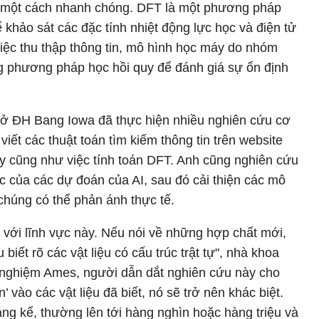
h một cách nhanh chóng. DFT là một phương pháp
khảo sát các đặc tính nhiệt động lực học và điện tử
việc thu thập thông tin, mô hình học máy do nhóm
ng phương pháp học hồi quy để đánh giá sự ổn định
h ở ĐH Bang Iowa đã thực hiện nhiều nghiên cứu cơ
viết các thuật toán tìm kiếm thông tin trên website
y cũng như việc tính toán DFT. Anh cũng nghiên cứu
ác của các dự đoán của AI, sau đó cải thiện các mô
húng có thể phản ánh thực tế.
 với lĩnh vực này. Nếu nói về những hợp chất mới,
biết rõ các vật liệu có cấu trúc trật tự", nhà khoa
 nghiệm Ames, người dẫn dắt nghiên cứu này cho
ạn’ vào các vật liệu đã biết, nó sẽ trở nên khác biệt.
ng kể, thường lên tới hàng nghìn hoặc hàng triệu và