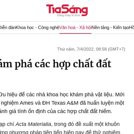
Diễn đàn
Khoa học - Công nghệ
Văn hoá - Xã hội
Nền tảng - Kiến tạo
Hồ
Thứ năm, 7/4/2022, 08:58 (GMT+7)
m phá các hợp chất đất
 hữu hiệu để các nhà khoa học khám phá vật liệu. Mới
hí nghiệm Ames và ĐH Texas A&M đã huấn luyện một
h giá tính ổn định của các hợp chất đất hiếm.
tạp chí
Acta Materialia
, trong đó đề xuất một khuôn
ững phương pháp tiên tiến hiện nay để thử nghiệm