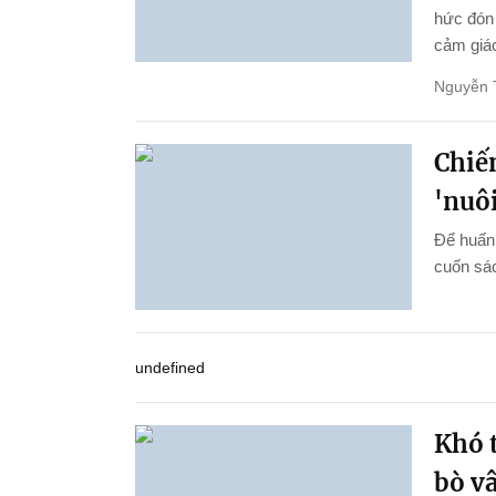
hức đón 
cảm giác
Nguyễn 
Chiến
'nuôi
Để huấn 
cuốn sác
undefined
Khó t
bò v