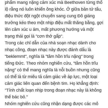
phẩm mang nặng cảm xúc mà Beethoven từng thổ
lộ rằng nó luôn khiến ông khóc. Ở giữa bản tứ tấu,
điệu thức đột ngột chuyển sang cung Đô giáng
trưởng kéo theo một nhịp điệu mất thăng bằng, gợi
lên cảm xúc u ám, mất phương hướng và một
trạng thái gọi là "cơn thở gấp".
Trong các chỉ dẫn của nhà soạn nhạc dành cho
nhạc công, đoạn nhạc này được đánh dấu là
"beklemmt", nghĩa là "tâm hồn trĩu nặng" trong
tiếng Đức. Theo nhóm nghiên cứu, "tâm hồn trĩu
nặng" có thể mang nghĩa là nỗi buồn nhưng cũng
có thể là từ miêu tả cảm giác về áp lực, một loại
cảm giác liên quan đến bệnh tim. Họ khẳng định:
"Tính chất loạn nhịp trong đoạn nhạc này là không
thể bác bỏ."
Nhóm nghiên cứu cũng nhận dạng được các mô