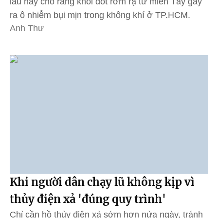
lâu nay cho rằng khói đốt rơm rạ từ miền Tây gây
ra ô nhiễm bụi mịn trong không khí ở TP.HCM.
Anh Thư
Khi người dân chạy lũ không kịp vì
thủy điện xả 'đúng quy trình'
Chỉ cần hồ thủy điện xả sớm hơn nửa ngày, tránh