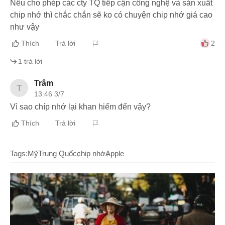
Nếu cho phép các cty TQ tiếp cận công nghệ và sản xuất
chip nhớ thì chắc chắn sẽ ko có chuyện chip nhớ giá cao
như vậy
Thích
Trả lời
2
1
trả lời
Trâm
T
13:46 3/7
Vì sao chíp nhớ lại khan hiếm đến vậy?
Thích
Trả lời
Tags:
Mỹ
Trung Quốc
chip nhớ
Apple