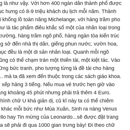
g là như vậy. Với hơn 400 ngàn dân thành phố được
hục hưng có 8-9 triệu khách du lịch mỗi năm. Thành
khổng lồ toàn năng Michelange, với hàng trăm pho
hư là tác phẩm điêu khắc số một của nhân loại trong
rường, hàng trăm ngõ phố, hàng ngàn tòa kiến trúc
ông sở đến nhà thị dân, giếng phun nước, vườn hoa,
ục đều là một di sản nhân loại. Quanh mỗi ngõ
ng có thể chạm trán một thiên tài, một kiệt tác. Vào
hững bức tranh, pho tượng từng là đề tài cho hàng
... mà ta đã xem đến thuộc trong các sách giáo khoa.
 xếp hàng 3 tiếng. Nếu mua vé trước hẹn giờ vào
àng khoảng 45 phút nhưng phải trả thêm 4 Euro.
hình chữ U khá giản dị, cũ kĩ này ta có thể chiêm
i khác mỗi bức như Mùa Xuân, Sinh ra nàng Venus
ello hay Tin mừng của Leonardo...sẽ được đặt trang
ta sẽ phải đi qua 1000 gian trưng bày! Đi theo chữ