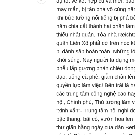
dụ tốt về kết hợp cũ và mới, bảo
may mắn, bị tàn phá vô cùng nặn
khi bức tường nổi tiếng bị phá 
năm chia cắt thành hai phần làm 
thiếu nhất quán. Tòa nhà Reicht
quân Liên Xô phất cờ trên nóc k
bị đánh sập hoàn toàn. Những l
khói súng. Nay người ta dựng mộ
phễu lắp gương phản chiếu dòng
dạo, uống cà phê, giẫm chân lên
quyền lực làm việc! Bên trái là h
các trung tâm công nghệ cao ha
hội, Chính phủ, Thủ tướng làm vi
"xinh xắn"- Trung tâm hội nghị d
bậc thang, bãi cỏ, vườn hoa len 
thư giãn hằng ngày của dân Ber