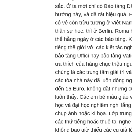
sắc. Ở ta mới chỉ có Bảo tàng 
hướng này, và đã rất hiệu quả. Ha
có vẻ còn trừu tượng ở Việt Na
thân sự học, thì ở Berlin, Roma 
thể hằng ngày ở các bảo tàng. 
tiếng thế giới với các kiệt tác n
bảo tàng Uffici hay bảo tàng Vat
ưa thích của hàng chục triệu n
chúng là các trung tâm giải trí
các tòa nhà này đã luôn đông ng
đến 15 Euro, không đắt nhưng cũ
luôn thấy: Các em bé mẫu giáo và
học và đại học nghiêm nghị lắng
chụp ảnh hoặc kí họa. Lớp trung 
các thứ tiếng hoặc thuê tai ngh
không bao giờ thiếu các cụ già 