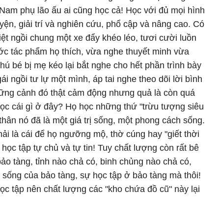
Nam phụ lão ấu ai cũng học cả! Học với đủ mọi hình
yện, giải trí và nghiên cứu, phổ cập và nâng cao. Có
liệt ngồi chung một xe đẩy khéo léo, tươi cười luồn
ớc tác phẩm họ thích, vừa nghe thuyết minh vừa
 chú bé bị mẹ kéo lại bắt nghe cho hết phần trình bày
ái ngồi tư lự một mình, áp tai nghe theo dõi lời bình
Những cảnh đó thật cảm động nhưng quả là còn quá
học cái gì ở đây? Họ học những thứ "trừu tượng siêu
thân nó đã là một giá trị sống, một phong cách sống.
ải là cái để họ ngưỡng mộ, thờ cúng hay "giết thời
 học tập tự chủ và tự tin! Tuy chất lượng còn rất bê
ảo tàng, tỉnh nào chả có, binh chủng nào chả có,
i sống của bảo tàng, sự học tập ở bảo tàng mà thôi!
ọc tập nên chất lượng các "kho chứa đồ cũ" này lại