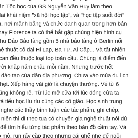
Dân Tộc học của GS Nguyễn Văn Huy làm theo
i khái niệm "xã hội học tập", và "học tập suốt đời"
m, nơi mảnh bằng và chức danh quan trọng hơn bản
hay Florence ta có thể bắt gặp chúng hiện hình cụ
Khu Đảo Bảo tàng gồm 5 nhà bảo tàng ở Berlin nổi
ghệ thuật cổ đại Hi Lạp, Ba Tư, Ai Cập... Và tất nhiên
ican đều thuộc loại top toàn cầu. Chúng là điểm đến
gười khắp năm châu mỗi năm. Nhưng trước hết
 và đào tạo của dân địa phương. Chưa vào mùa du lịch
hẹt. Xếp hàng vài giờ là chuyện thường. Vé từ 6
ng không rẻ. Từ lúc mở cửa tới lúc đóng cửa ta
 tiểu học líu ríu cùng các cô giáo. Học sinh trung
 nghe các thầy bình luận các tác phẩm, ghi chép,
niên thì đi theo tua có chuyên gia nghệ thuật nói đủ
e để tìm hiểu từng tác phẩm theo bản đồ cầm tay. Và
lò mò, run rẩy cắp theo những cái ghế nhẹ để ngồi