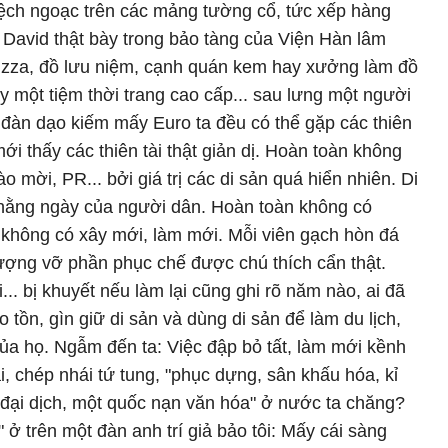
uệch ngoạc trên các mảng tường cổ, tức xếp hàng
 David thật bày trong bảo tàng của Viện Hàn lâm
pizza, đồ lưu niệm, cạnh quán kem hay xưởng làm đồ
y một tiệm thời trang cao cấp... sau lưng một người
, đàn dạo kiếm mấy Euro ta đều có thể gặp các thiên
mới thấy các thiên tài thật giản dị. Hoàn toàn không
 mời, PR... bởi giá trị các di sản quá hiển nhiên. Di
hằng ngày của người dân. Hoàn toàn không có
không có xây mới, làm mới. Mỗi viên gạch hòn đá
ượng vỡ phần phục chế được chú thích cẩn thật.
i... bị khuyết nếu làm lại cũng ghi rõ năm nào, ai đã
 tồn, gìn giữ di sản và dùng di sản để làm du lịch,
của họ. Ngẫm đến ta: Việc đập bỏ tất, làm mới kềnh
, chép nhái tứ tung, "phục dựng, sân khấu hóa, kỉ
 "đại dịch, một quốc nạn văn hóa" ở nước ta chăng?
 ở trên một đàn anh trí giả bảo tôi: Mấy cái sàng