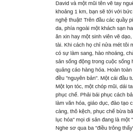
David và một mũi tên vẽ tay ng
khoảng 1 km, bạn sẽ tới với bức
nghệ thuật! Trên đầu các quầy 
da, phía ngoài một khách sạn ha
ăn xin hay một sinh viên vẽ dạo
tài. Khi cách họ chỉ nửa mét tôi 
có sự làm sang, hào nhoáng, chào
sản sống động trong cuộc sống 
quảng cáo hàng hóa. Hoàn toàn 
đều "nguyên bản". Một cái đầu t
Một lọn tóc, một chóp mũi, dái ta
phục chế. Phải bái phục cách bảo
làm văn hóa, giáo dục, đào tạo 
càng, thô kệch, phục chế bừa bãi
lục hóa" mọi di sản đang là một
Nghe sơ qua ba "điều trông thấy"