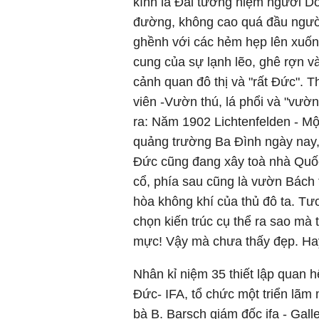
kính là Đài tưởng niệm người Do 
đường, không cao quá đầu người
ghềnh với các hẻm hẹp lên xuống
cung của sự lạnh lẽo, ghê rợn và
cảnh quan đô thị và "rất Đức". 
viên -Vườn thú, lá phổi và "vườ
ra: Năm 1902 Lichtenfelden - Mộ
quảng trường Ba Đình ngày nay,
Đức cũng đang xây toà nhà Quốc h
cổ, phía sau cũng là vườn Bách t
hòa không khí của thủ đô ta. Tươ
chọn kiến trúc cụ thể ra sao mà 
mực! Vậy mà chưa thấy đẹp. Hay
Nhân kỉ niệm 35 thiết lập quan 
Đức- IFA, tổ chức một triển lãm
bà B. Barsch giám đốc ifa - Gall