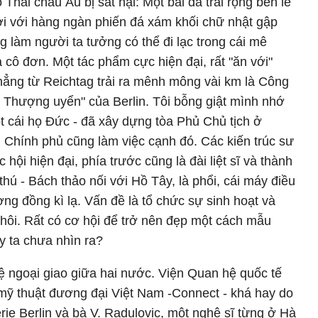
Thái châu Âu bị sát hại: Một bãi đá trải rộng bên lề
 với hàng ngàn phiến đá xám khối chữ nhật gập
 làm người ta tưởng có thể đi lạc trong cái mê
 cô đơn. Một tác phẩm cực hiện đại, rất "ăn với"
Thẳng từ Reichtag trải ra mênh mông vài km là Công
n Thượng uyển" của Berlin. Tôi bỗng giật mình nhớ
t cái họ Đức - đã xây dựng tòa Phủ Chủ tịch ở
 Chính phủ cũng làm việc cạnh đó. Các kiến trúc sư
ội hiện đại, phía trước cũng là đài liệt sĩ và thành
hú - Bách thảo nối với Hồ Tây, là phổi, cái máy điều
ng đồng kì lạ. Vấn đề là tổ chức sự sinh hoạt và
thôi. Rất có cơ hội để trở nên đẹp một cách mẫu
 ta chưa nhìn ra?
hệ ngoại giao giữa hai nước. Viện Quan hệ quốc tế
 mỹ thuật đương đại Việt Nam -Connect - khá hay do
erie Berlin và bà V. Radulovic, một nghệ sĩ từng ở Hà