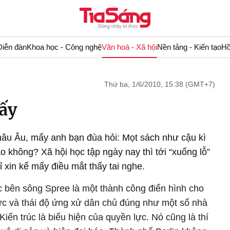
Diễn đàn
Khoa học - Công nghệ
Văn hoá - Xã hội
Nền tảng - Kiến tạo
Hồ
Thứ ba, 1/6/2010, 15:38 (GMT+7)
hấy
hâu Âu, mấy anh bạn đùa hỏi: Mọt sách như cậu kì
không? Xã hội học tập ngày nay thì tới “xuống lỗ”
ỉ xin kể mấy điều mắt thấy tai nghe.
bên sông Spree là một thành công điển hình cho
ực và thái độ ứng xử dân chủ đúng như một số nhà
 Kiến trúc là biểu hiện của quyền lực. Nó cũng là thí