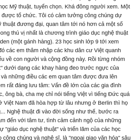
 học Mỹ thuật, tuyển chọn. Khá đông người xem. Một
nổi được tổ chức. Tôi có cảm tưởng công chúng dự
 thuật đương đại, quan tâm tới nó hơn cả một số
ong thú vị nhất là chương trình giáo dục nghệ thuật
aden (một gánh hàng). 23 học sinh lớp 9 tới xem
u đó các em thâm nhập các khu dân cư Việt quanh
iểu về con người và cộng đồng này. Rồi từng nhóm
ặt" dưới dạng các khay hàng đeo trước ngực của
m và những điều các em quan tâm được đưa lên
m rất đáng lưu tâm: Vấn đề lớn của các gia đình
c, ông bà, cha mẹ chỉ nói tiếng Việt vì tiếng Đức quá
Việt Nam đã hòa hợp từ lâu nhưng ở Berlin thì họ
... Nghệ thuật đi vào đời sống như thế, bước ra
lãm đến với tâm tư, tình cảm cảnh ngộ của những
ự "giáo dục nghệ thuật" và triển lãm của các học
o công chúng và nghệ sĩ, là "ngoại giao văn hóa" sâu