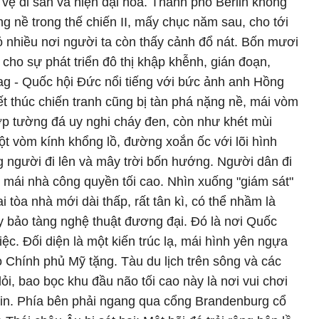
 vệ di sản và hiện đại hóa. Thành phố Berlin không
g nề trong thế chiến II, mấy chục năm sau, cho tới
bỏ nhiều nơi người ta còn thấy cảnh đổ nát. Bốn mươi
cho sự phát triển đô thị khập khễnh, gián đoạn,
ag - Quốc hội Đức nổi tiếng với bức ảnh anh Hồng
ết thúc chiến tranh cũng bị tàn phá nặng nề, mái vòm
ớp tường đá uy nghi cháy đen, còn như khét mùi
t vòm kính khổng lồ, đường xoắn ốc với lõi hình
 người đi lên và mây trời bốn hướng. Người dân đi
 mái nhà công quyền tối cao. Nhìn xuống "giám sát"
ai tòa nhà mới dài thấp, rất tân kì, có thể nhầm là
y bảo tàng nghệ thuật đương đại. Đó là nơi Quốc
ệc. Đối diện là một kiến trúc lạ, mái hình yên ngựa
o Chính phủ Mỹ tặng. Tàu du lịch trên sông và các
lỏi, bao bọc khu đầu não tối cao này là nơi vui chơi
lin. Phía bên phải ngang qua cổng Brandenburg cổ