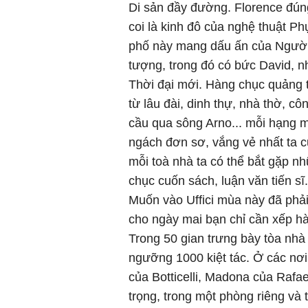
Di sản đầy đường. Florence đún
coi là kinh đô của nghệ thuật P
phố này mang dấu ấn của Người 
tượng, trong đó có bức David, n
Thời đại mới. Hàng chục quảng t
từ lâu đài, dinh thự, nhà thờ, c
cầu qua sông Arno... mỗi hạng m
ngách đơn sơ, vắng vẻ nhất ta cũ
mỗi toà nhà ta có thể bắt gặp n
chục cuốn sách, luận văn tiến sĩ
Muốn vào Uffici mùa này đã phải
cho ngày mai bạn chỉ cần xếp h
Trong 50 gian trưng bày tòa nhà 
ngưỡng 1000 kiệt tác. Ở các nơ
của Botticelli, Madona của Rafa
trọng, trong một phòng riêng và 