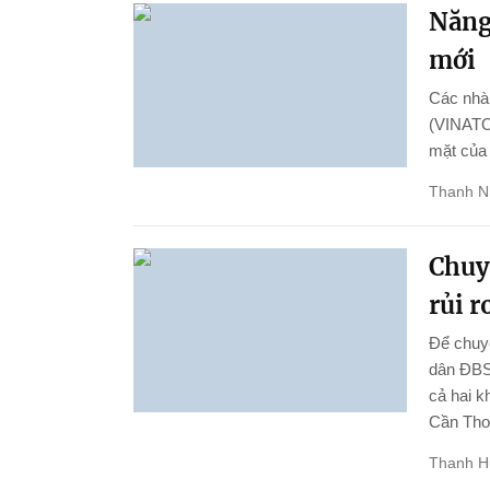
Năng 
mới
Các nhà 
(VINATOM
mặt của
Thanh N
Chuy
rủi r
Để chuyể
dân ĐBSC
cả hai k
Cần Thơ 
Thanh 