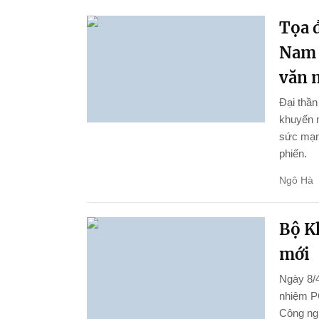
Tọa đ
Nam 
văn 
Đại thầ
khuyến n
sức mạnh
phiến.
Ngô Hà
Bộ K
mới
Ngày 8/4
nhiệm P
Công ng