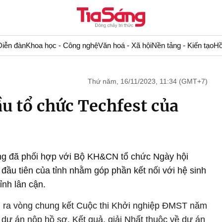
Diễn đàn
Khoa học - Công nghệ
Văn hoá - Xã hội
Nền tảng - Kiến tạo
Hồ
Thứ năm, 16/11/2023, 11:34 (GMT+7)
ầu tổ chức Techfest của
ng đã phối hợp với Bộ KH&CN tổ chức Ngày hội
ầu tiên của tỉnh nhằm góp phần kết nối với hệ sinh
ỉnh lân cận.
n ra vòng chung kết Cuộc thi Khởi nghiệp ĐMST năm
 dự án nộp hồ sơ. Kết quả, giải Nhất thuộc về dự án