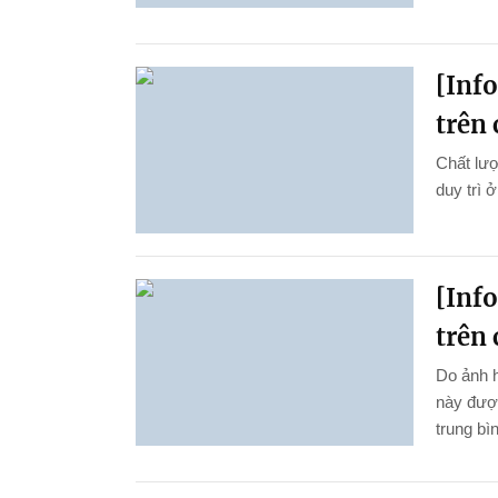
[Inf
trên 
Chất lượ
duy trì 
[Inf
trên 
Do ảnh 
này được
trung bì