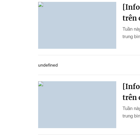
[Inf
trên 
Tuần này
trung bìn
undefined
[Inf
trên 
Tuần này
trung bì