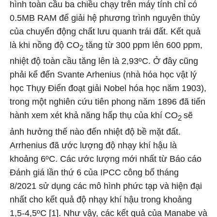
hình toàn cầu ba chiều chạy trên máy tính chỉ có
0.5MB RAM để giải hệ phương trình nguyên thủy
của chuyển động chất lưu quanh trái đất. Kết quả
là khi nồng độ CO
tăng từ 300 ppm lên 600 ppm,
2
nhiệt độ toàn cầu tăng lên là 2,93ºC. Ở đây cũng
phải kể đến Svante Arhenius (nhà hóa học vật lý
học Thụy Điển đoạt giải Nobel hóa học năm 1903),
trong một nghiên cứu tiên phong năm 1896 đã tiến
hành xem xét khả năng hấp thụ của khí CO
sẽ
2
ảnh hưởng thế nào đến nhiệt độ bề mặt đất.
Arrhenius đã ước lượng độ nhạy khí hậu là
khoảng 6ºC. Các ước lượng mới nhất từ Báo cáo
Đánh giá lần thứ 6 của IPCC công bố tháng
8/2021 sử dụng các mô hình phức tạp và hiện đại
nhất cho kết quả độ nhạy khí hậu trong khoảng
1,5-4,5ºC [1]. Như vậy, các kết quả của Manabe và