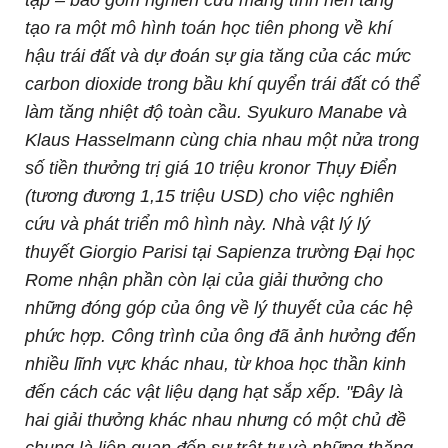
tạo ra một mô hình toán học tiên phong về khí
hậu trái đất và dự đoán sự gia tăng của các mức
carbon dioxide trong bầu khí quyển trái đất có thể
làm tăng nhiệt độ toàn cầu. Syukuro Manabe và
Klaus Hasselmann cùng chia nhau một nửa trong
số tiền thưởng trị giá 10 triệu kronor Thụy Điển
(tương đương 1,15 triệu USD) cho việc nghiên
cứu và phát triển mô hình này. Nhà vật lý lý
thuyết Giorgio Parisi tại Sapienza trường Đại học
Rome nhận phần còn lại của giải thưởng cho
những đóng góp của ông về lý thuyết của các hệ
phức hợp. Công trình của ông đã ảnh hưởng đến
nhiều lĩnh vực khác nhau, từ khoa học thần kinh
đến cách các vật liệu dạng hạt sắp xếp. "Đây là
hai giải thưởng khác nhau nhưng có một chủ đề
chung là liên quan đến sự trật tự và những thăng