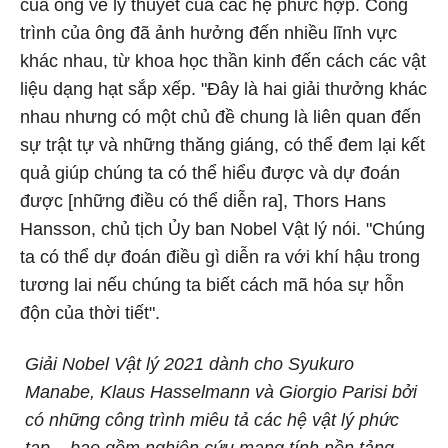
của ông về lý thuyết của các hệ phức hợp. Công
trình của ông đã ảnh hưởng đến nhiều lĩnh vực
khác nhau, từ khoa học thần kinh đến cách các vật
liệu dạng hạt sắp xếp. "Đây là hai giải thưởng khác
nhau nhưng có một chủ đề chung là liên quan đến
sự trật tự và những thăng giáng, có thể đem lại kết
quả giúp chúng ta có thể hiểu được và dự đoán
được [những điều có thể diễn ra], Thors Hans
Hansson, chủ tịch Ủy ban Nobel Vật lý nói. "Chúng
ta có thể dự đoán điều gì diễn ra với khí hậu trong
tương lai nếu chúng ta biết cách mã hóa sự hỗn
độn của thời tiết".
Giải Nobel Vật lý 2021 dành cho Syukuro
Manabe, Klaus Hasselmann và Giorgio Parisi bởi
có những công trình miêu tả các hệ vật lý phức
tạp – bao gồm nghiên cứu mang tính nền tảng