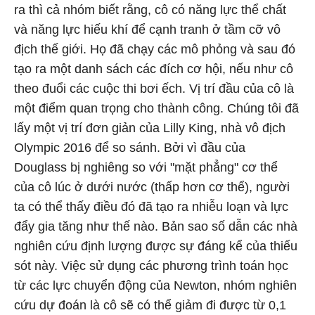
ra thì cả nhóm biết rằng, cô có năng lực thể chất
và năng lực hiếu khí để cạnh tranh ở tầm cỡ vô
địch thế giới. Họ đã chạy các mô phỏng và sau đó
tạo ra một danh sách các đích cơ hội, nếu như cô
theo đuổi các cuộc thi bơi ếch. Vị trí đầu của cô là
một điểm quan trọng cho thành công. Chúng tôi đã
lấy một vị trí đơn giản của Lilly King, nhà vô địch
Olympic 2016 để so sánh. Bởi vì đầu của
Douglass bị nghiêng so với "mặt phẳng" cơ thể
của cô lúc ở dưới nước (thấp hơn cơ thể), người
ta có thể thấy điều đó đã tạo ra nhiễu loạn và lực
đẩy gia tăng như thế nào. Bản sao số dẫn các nhà
nghiên cứu định lượng được sự đáng kể của thiếu
sót này. Việc sử dụng các phương trình toán học
từ các lực chuyển động của Newton, nhóm nghiên
cứu dự đoán là cô sẽ có thể giảm đi được từ 0,1