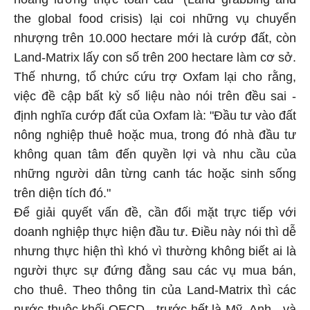
the global food crisis) lại coi những vụ chuyển
nhượng trên 10.000 hectare mới là cướp đất, còn
Land-Matrix lấy con số trên 200 hectare làm cơ sở.
Thế nhưng, tổ chức cứu trợ Oxfam lại cho rằng,
việc đề cập bất kỳ số liệu nào nói trên đều sai -
định nghĩa cướp đất của Oxfam là: "Đầu tư vào đất
nông nghiệp thuê hoặc mua, trong đó nhà đầu tư
không quan tâm đến quyền lợi và nhu cầu của
những người dân từng canh tác hoặc sinh sống
trên diện tích đó."
Để giải quyết vấn đề, cần đối mặt trực tiếp với
doanh nghiệp thực hiện đầu tư. Điều này nói thì dễ
nhưng thực hiện thì khó vì thường không biết ai là
người thực sự đứng đằng sau các vụ mua bán,
cho thuê. Theo thông tin của Land-Matrix thì các
nước thuộc khối OECD - trước hết là Mỹ, Anh - và