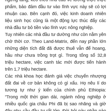
phẩm, bảo đảm đầu tư vào lĩnh vực này sẽ có lợi
nhuận cao. Bên cạnh đó, việc kinh doanh nhiên
liệu sinh học cũng là một động lực thúc đẩy các
nhà đầu tư bỏ tiền vào lĩnh vực nông nghiệp.
Tuy nhiên các nhà đầu tư dường như còn nằm yên
chờ thời cơ. Theo Land-Matrix, đến nay phần lớn
những diện tích đất đã được thuê vẫn để hoang,
hầu như chưa trồng trọt gì. Trong tổng số 32,8
triệu hectare, việc canh tác mới được tiến hành
trên 1,7 triệu hectare.
Các nhà khoa học đánh giá việc chuyển nhượng
đất đai về cơ bản không có gì xấu. Họ nêu lí do
tương tự như ý kiến của chính phủ Ethiopia:
"Trong một thời gian dài, ngành nông nghiệp ở
nhiều quốc gia châu Phi đã bị sao nhãng và giờ
đây nhu cầu đầu tư rất lớn. Đòi hỏi này phần nào