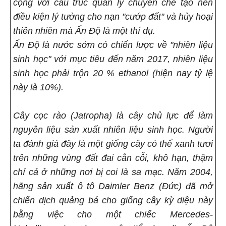
cộng với cấu trúc quản lý chuyên chế tạo nên
điều kiện lý tưởng cho nạn "cướp đất" và hủy hoại
thiên nhiên mà Ấn Độ là một thí dụ.
Ấn Độ là nước sớm có chiến lược về "nhiên liệu
sinh học" với mục tiêu đến năm 2017, nhiên liệu
sinh học phải trộn 20 % ethanol (hiện nay tỷ lệ
này là 10%).
Cây cọc rào (Jatropha) là cây chủ lực để làm
nguyên liệu sản xuất nhiên liệu sinh học. Người
ta đánh giá đây là một giống cây có thể xanh tươi
trên những vùng đất đai cằn cỗi, khô hạn, thậm
chí cả ở những nơi bị coi là sa mạc. Năm 2004,
hãng sản xuất ô tô Daimler Benz (Đức) đã mở
chiến dịch quảng bá cho giống cây kỳ diệu này
bằng việc cho một chiếc Mercedes-