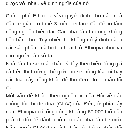
được với nhau về định nghĩa của nó.
Chính phủ Ethiopia vừa quyết định cho các nhà
đầu tư giàu có thuê 3 triệu hectare đất để họ làm
nông nghiệp hiện đại. Các nhà đầu tư cũng không
hề chần chừ. Tuy nhiên họ không có ý định dành
các sản phẩm mà họ thu hoạch ở Ethiopia phục vụ
cho người dân sở tại.
Nhà đầu tư sẽ xuất khẩu và tùy theo biến động giá
cả trên thị trường thế giới, họ sẽ trồng lúa mì hay
các loại cây trồng khác để thu được lợi nhuận tối
đa.
Một vấn đề khác, theo nguồn tin của Hội về các
chủng tộc bị đe dọa (GfbV) của Đức, ở phía tây
nam Ethiopia có tổng cộng khoảng 60.000 thổ dân
phải di dời để dành chỗ cho các nhà đầu tư mới.
Năm ngoái GfbV đã chính thức lên tiếng phản đối