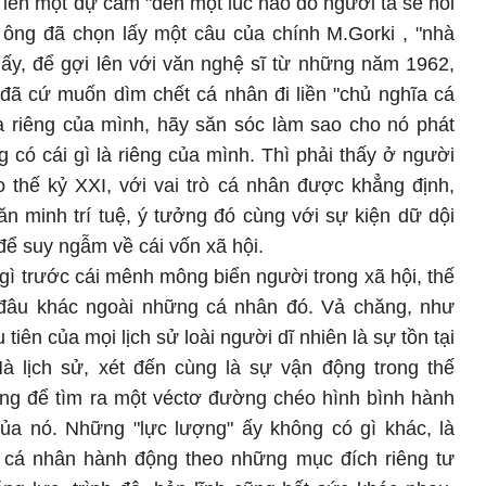
i lên một dự cảm "đến một lúc nào đó người ta sẽ nói
 ông đã chọn lấy một câu của chính M.Gorki , "nhà
 ấy, để gợi lên với văn nghệ sĩ từ những năm 1962,
đã cứ muốn dìm chết cá nhân đi liền "chủ nghĩa cá
là riêng của mình, hãy săn sóc làm sao cho nó phát
g có cái gì là riêng của mình. Thì phải thấy ở người
 thế kỷ XXI, với vai trò cá nhân được khẳng định,
n minh trí tuệ, ý tưởng đó cùng với sự kiện dữ dội
 để suy ngẫm về cái vốn xã hội.
 gì trước cái mênh mông biển người trong xã hội, thế
đâu khác ngoài những cá nhân đó. Vả chăng, như
iên của mọi lịch sử loài người dĩ nhiên là sự tồn tại
 lịch sử, xét đến cùng là sự vận động trong thế
ng để tìm ra một véctơ đường chéo hình bình hành
của nó. Những "lực lượng" ấy không có gì khác, là
 cá nhân hành động theo những mục đích riêng tư