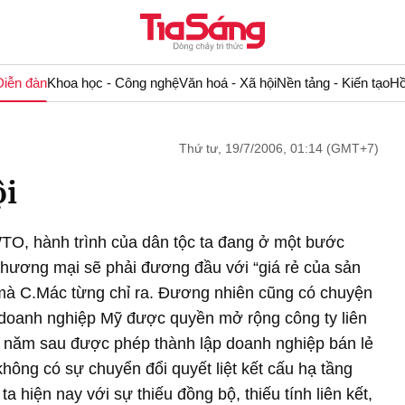
Diễn đàn
Khoa học - Công nghệ
Văn hoá - Xã hội
Nền tảng - Kiến tạo
Hồ
Thứ tư, 19/7/2006, 01:14 (GMT+7)
ội
WTO, hành trình của dân tộc ta đang ở một bước
thương mại sẽ phải đương đầu với “giá rẻ của sản
mà C.Mác từng chỉ ra. Đương nhiên cũng có chuyện
 doanh nghiệp Mỹ được quyền mở rộng công ty liên
ai năm sau được phép thành lập doanh nghiệp bán lẻ
ông có sự chuyển đổi quyết liệt kết cấu hạ tầng
a hiện nay với sự thiếu đồng bộ, thiếu tính liên kết,