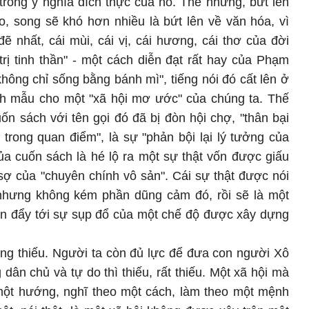
trong ý nghĩa đích thực của nó. Thế nhưng, bứt lên
o, song sẽ khó hơn nhiều là bứt lên về văn hóa, vì
đẽ nhất, cái mùi, cái vị, cái hương, cái thơ của đời
 trị tinh thần" - một cách diễn đạt rất hay của Phạm
ông chỉ sống bằng bánh mì", tiếng nói đó cất lên ở
ình mẫu cho một "xã hội mơ ước" của chúng ta. Thế
cuốn sách với tên gọi đó đã bị đòn hội chợ, "thân bại
hồ trong quan điểm", là sự "phản bội lại lý tưởng của
ủa cuốn sách là hé lộ ra một sự thật vốn được giấu
sợ của "chuyên chính vô sản". Cái sự thật được nói
i nhưng không kém phần dũng cảm đó, rồi sẽ là một
n đẩy tới sự sụp đổ của một chế độ được xây dựng
ông thiếu. Người ta còn đủ lực để đưa con người Xô
dân chủ và tự do thì thiếu, rất thiếu. Một xã hội mà
một hướng, nghĩ theo một cách, làm theo một mệnh