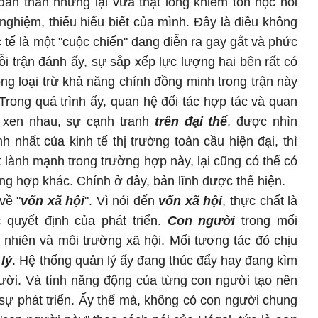
h dấn thân nhưng lại vừa thật lòng khiêm tốn học hỏi
nghiệm, thiếu hiểu biết của mình. Đây là điều không
c tế là một "cuộc chiến" đang diễn ra gay gắt và phức
ỗi trận đánh ấy, sự sắp xếp lực lượng hai bên rất có
ng loại trừ khả năng chính đồng minh trong trận này
. Trong quá trình ấy, quan hệ đối tác hợp tác và quan
 xen nhau, sự cạnh tranh
trên đại thể
, được nhìn
 nhất của kinh tế thị trường toàn cầu hiện đại, thì
ất lành mạnh trong trường hợp này, lại cũng có thể có
ng hợp khác. Chính ở đây, bản lĩnh được thể hiện.
về "
vốn xã hội
". Vì nói đến
vốn xã hội
, thực chất là
 quyết định của phát triển.
Con người
trong mối
 nhiên và môi trường xã hội. Mối tương tác đó chịu
lý
. Hệ thống quản lý ấy đang thúc đẩy hay đang kìm
ười. Và tính năng động của từng con người tạo nên
 sự phát triển. Ấy thế mà, không có con người chung