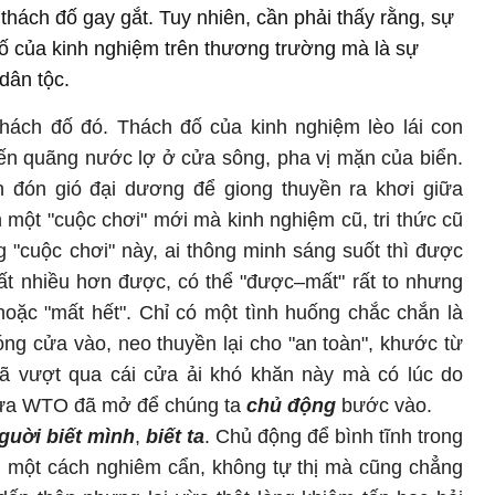
 thách đố gay gắt. Tuy nhiên, cần phải thấy rằng, sự
đố của kinh nghiệm trên thương trường mà là sự
dân tộc.
thách đố đó. Thách đố của kinh nghiệm lèo lái con
đến quãng nước lợ ở cửa sông, pha vị mặn của biển.
 đón gió đại dương để giong thuyền ra khơi giữa
một "cuộc chơi" mới mà kinh nghiệm cũ, tri thức cũ
 "cuộc chơi" này, ai thông minh sáng suốt thì được
mất nhiều hơn được, có thể "được–mất" rất to nhưng
oặc "mất hết". Chỉ có một tình huống chắc chắn là
đóng cửa vào, neo thuyền lại cho "an toàn", khước từ
đã vượt qua cái cửa ải khó khăn này mà có lúc do
cửa WTO đã mở để chúng ta
chủ động
bước vào.
guời biết mình
,
biết ta
. Chủ động để bình tĩnh trong
nh một cách nghiêm cẩn, không tự thị mà cũng chẳng