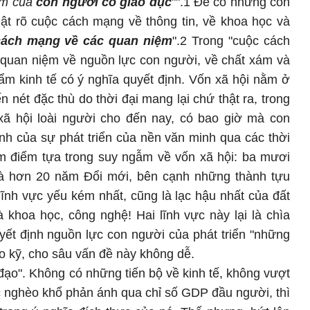
iểm của
con người có giáo dục
"".1 Để có những con
hật rõ cuộc cách mạng về thông tin, về khoa học và
cách mạng về các quan niệm
".2 Trong "cuộc cách
 quan niệm về nguồn lực con người, về chất xám và
m kinh tế có ý nghĩa quyết định. Vốn xã hội nằm ở
n nét đặc thù do thời đại mang lại chứ thật ra, trong
có xã hội loài người cho đến nay, có bao giờ mà con
nh của sự phát triển của nền văn minh qua các thời
àm điểm tựa trong suy ngẫm về vốn xã hội: ba mươi
 là hơn 20 năm Đổi mới, bên cạnh những thành tựu
i lĩnh vực yếu kém nhất, cũng là lạc hậu nhất của đất
 khoa học, công nghệ! Hai lĩnh vực này lại là chìa
quyết định nguồn lực con người của phát triển "những
o kỹ, cho sâu vấn đề này không dễ.
ạo". Không có những tiến bộ về kinh tế, không vượt
 nghèo khổ phản ánh qua chỉ số GDP đầu người, thì