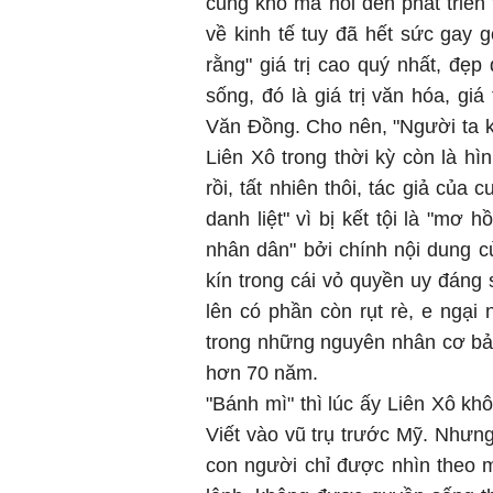
cũng khó mà nói đến phát triển 
về kinh tế tuy đã hết sức gay g
rằng" giá trị cao quý nhất, đẹp 
sống, đó là giá trị văn hóa, giá
Văn Đồng. Cho nên, "Người ta kh
Liên Xô trong thời kỳ còn là h
rồi, tất nhiên thôi, tác giả của 
danh liệt" vì bị kết tội là "mơ 
nhân dân" bởi chính nội dung c
kín trong cái vỏ quyền uy đáng 
lên có phần còn rụt rè, e ngạ
trong những nguyên nhân cơ bả
hơn 70 năm.
"Bánh mì" thì lúc ấy Liên Xô kh
Viết vào vũ trụ trước Mỹ. Nhưng 
con người chỉ được nhìn theo 