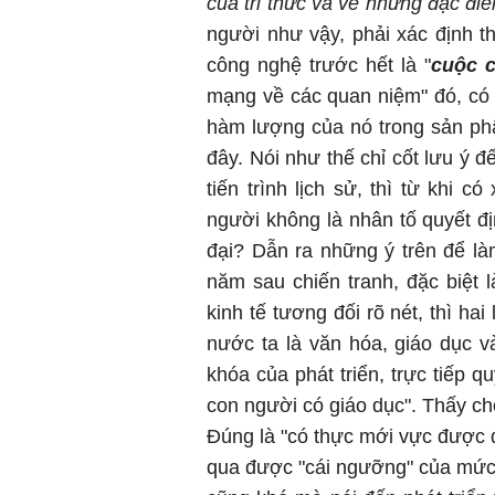
của tri thức và về những đặc đ
người như vậy, phải xác định t
công nghệ trước hết là "
cuộc 
mạng về các quan niệm" đó, có
hàm lượng của nó trong sản phẩ
đây. Nói như thế chỉ cốt lưu ý đế
tiến trình lịch sử, thì từ khi 
người không là nhân tố quyết đị
đại? Dẫn ra những ý trên để l
năm sau chiến tranh, đặc biệt
kinh tế tương đối rõ nét, thì ha
nước ta là văn hóa, giáo dục và
khóa của phát triển, trực tiếp 
con người có giáo dục". Thấy ch
Đúng là "có thực mới vực được đ
qua được "cái ngưỡng" của mức