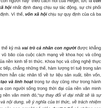
 "con người này" theo cách nói của Hégel, tức là
con
ã hội
nhất định đang chịu sự tác động, sự chi phối
 định. Vì thế,
vốn xã hội
chịu sự quy định của cả ba
à thế kỷ mà
vai trò cá nhân con người
được khẳng
hư vũ bão của cuộc cách mạng về khoa học và công
của nền kinh tế tri thức. Khoa học và công nghệ thực
c tiếp, chẳng những thế, hàm lượng trí tuệ trong sản
hơn hẳn các nhân tố về tư liệu sản xuất, tiền vốn,
tạo và linh hoạ
t
trong tư duy cũng như trong hành
a con người sống trong thời đại của nền văn minh
ng nền văn minh đó,"
sự thay đổi vĩ đại nhất sẽ là sự
 và nội dung, về ý nghĩa của tri thức, về trách nhiệm