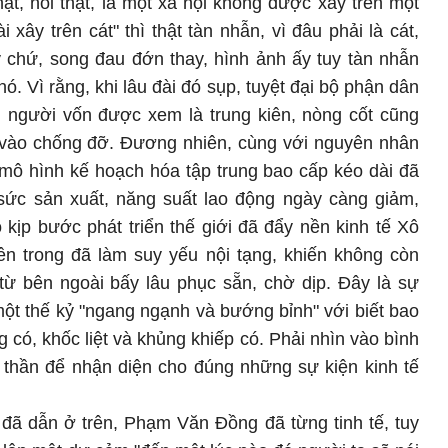
t, nói thật, là một xã hội không được xây trên một
 xây trên cát" thì thật tàn nhẫn, vì đâu phải là cát,
 chứ, song đau đớn thay, hình ảnh ấy tuy tàn nhẫn
ó. Vì rằng, khi lâu đài đó sụp, tuyệt đại bộ phận dân
người vốn được xem là trung kiên, nòng cốt cũng
vào chống đỡ. Đương nhiên, cùng với nguyên nhân
a mô hình kế hoạch hóa tập trung bao cấp kéo dài đã
 sức sản xuất, năng suất lao động ngày càng giảm,
kịp bước phát triển thế giới đã đẩy nền kinh tế Xô
ên trong đã làm suy yếu nội tạng, khiến không còn
từ bên ngoài bấy lâu phục sẵn, chờ dịp. Đây là sự
 một thế kỷ "ngang ngạnh và bướng bỉnh" với biết bao
g có, khốc liệt và khủng khiếp có. Phải nhìn vào bình
h thần để nhận diện cho đúng những sự kiện kinh tế
 đã dẫn ở trên, Phạm Văn Đồng đã từng tinh tế, tuy