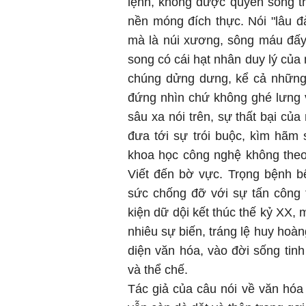
lệnh, không được quyền sống thậ
nền móng đích thực. Nói "lâu đài
mà là núi xương, sông máu đấy
song có cái hạt nhân duy lý của n
chúng dửng dưng, kể cả những 
đứng nhìn chứ không ghé lưng 
sâu xa nói trên, sự thất bại củ
đưa tới sự trói buộc, kìm hãm
khoa học công nghệ không theo 
Viết đến bờ vực. Trọng bệnh b
sức chống đỡ với sự tấn công 
kiện dữ dội kết thúc thế kỷ XX,
nhiêu sự biến, tráng lệ huy hoàn
diện văn hóa, vào đời sống tin
và thể chế.
Tác giả của câu nói về văn hóa