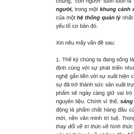
chung, "con người" luôn luôn là
người,
trong một
khung cảnh x
của một
hệ thống quản lý
nhất
yếu tố cơ bản đó.
Xin nêu mấy vấn đề sau:
1. Thế kỷ chúng ta đang sống l
định cùng với sự phát triển n
nghệ gắn liền với sự xuất hiện 
sự đã trở thành sức sản xuất trự
phẩm sẽ ngày càng giữ vai trò 
nguyên liệu. Chính vì thế,
sáng 
động là phẩm chất hàng đầu củ
mới, nền văn minh trí tuệ. Tro
thay đổi về tri thức-về hình thức