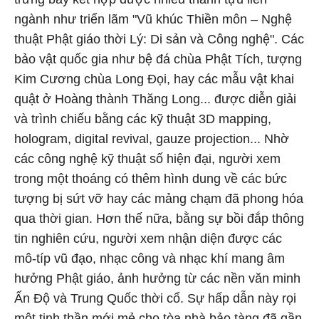
ngành như triển lãm "Vũ khúc Thiền môn – Nghệ
thuật Phật giáo thời Lý: Di sản và Công nghệ". Các
bảo vật quốc gia như bệ đá chùa Phật Tích, tượng
Kim Cương chùa Long Đọi, hay các mẫu vật khai
quật ở Hoàng thành Thăng Long... được diễn giải
và trình chiếu bằng các kỹ thuật 3D mapping,
hologram, digital revival, gauze projection... Nhờ
các công nghệ kỹ thuật số hiện đại, người xem
trong một thoáng có thêm hình dung về các bức
tượng bị sứt vỡ hay các mảng chạm đã phong hóa
qua thời gian. Hơn thế nữa, bằng sự bồi đắp thông
tin nghiên cứu, người xem nhận diện được các
mô-típ vũ đạo, nhạc công và nhạc khí mang âm
hưởng Phật giáo, ảnh hưởng từ các nền văn minh
Ấn Độ và Trung Quốc thời cổ. Sự hấp dẫn này rọi
một tinh thần mới mẻ cho tòa nhà bảo tàng đã gần