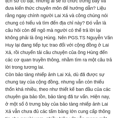
lịch sử cổ đại, nhưng ai sẽ tổ chức trưng bày và
đưa kiến thức chuyên môn để hướng dẫn? Liệu
rằng ngay chính người Lai Xá và công chúng nói
chung có hiểu và tìm đến địa chỉ này? Đó vẫn là
câu hỏi còn để ngỏ mà người có thể trả lời lại
không phải là ông Hùng. Nên PGS.TS Nguyễn Văn
Huy lại đang tiếp tục trao đổi với cộng đồng ở Lai
Xá, rồi chuyển tải câu chuyện của ông Hùng đến
các cơ quan truyền thông, nhằm tìm ra một câu trả
lời trong tương lai.
Còn bảo tàng nhiếp ảnh Lai Xá, dù đã được sự
chung tay của cộng đồng, nhưng vẫn còn thiếu
thốn khá nhiều, theo như thiết kế ban đầu của các
chuyên gia bảo tồn, bảo tàng đã tư vấn. Hiện nay,
ở một số ô trưng bày của bảo tàng nhiếp ảnh Lai
Xá vẫn chưa đủ các tấm bảng lớn cung cấp thông