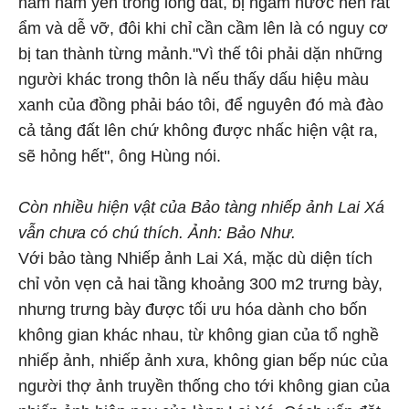
năm nằm yên trong lòng đất, bị ngấm nước nên rất
ẩm và dễ vỡ, đôi khi chỉ cần cầm lên là có nguy cơ
bị tan thành từng mảnh."Vì thế tôi phải dặn những
người khác trong thôn là nếu thấy dấu hiệu màu
xanh của đồng phải báo tôi, để nguyên đó mà đào
cả tảng đất lên chứ không được nhấc hiện vật ra,
sẽ hỏng hết", ông Hùng nói.
Còn nhiều hiện vật của Bảo tàng nhiếp ảnh Lai Xá
vẫn chưa có chú thích. Ảnh: Bảo Như.
Với bảo tàng Nhiếp ảnh Lai Xá, mặc dù diện tích
chỉ vỏn vẹn cả hai tầng khoảng 300 m2 trưng bày,
nhưng trưng bày được tối ưu hóa dành cho bốn
không gian khác nhau, từ không gian của tổ nghề
nhiếp ảnh, nhiếp ảnh xưa, không gian bếp núc của
người thợ ảnh truyền thống cho tới không gian của