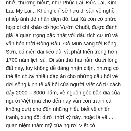
nhớ "thương hiệu", như Phúc Lai, Đức Lai, Kim
Lai, Mỹ Lai... Không chỉ sở hữu di sản về nghề
nhiếp ảnh dễ nhận diện đó, Lai Xá còn có phức
hợp di chỉ khảo cổ học Vườn Chuối, được đánh
giá là quan trọng bậc nhất với dấu tích cư trú và
văn hóa thời Đồng Đậu, Gò Mun sang tới Đông
Sơn, có niên đại kéo dài và phát triển trong hơn
1700 năm lịch sử. Di sản thứ hai nằm dưới lòng
đất này, tuy không dễ dàng nhận diện, nhưng có
thể ẩn chứa nhiều đáp án cho những câu hỏi về
đời sống kinh tế xã hội của người Việt cổ từ cách
đây 2000 – 3000 năm, về nguồn gốc bản địa của
người Việt (mà cho đến nay vẫn còn tranh cãi
không dứt) cho đến những hiểu biết về chiến
tranh, xung đột dưới thời kỳ này, hoặc là về ...
quan niệm thẩm mỹ của người Việt cổ.