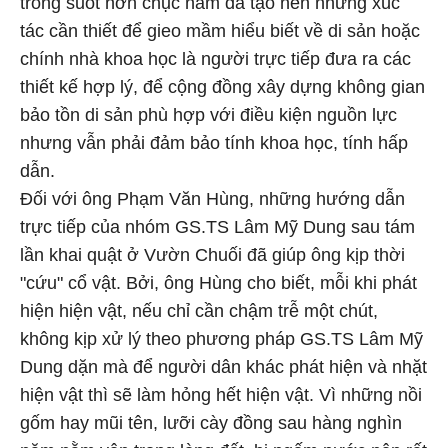
trong suốt hơn chục năm đã tạo nên những xúc
tác cần thiết để gieo mầm hiểu biết về di sản hoặc
chính nhà khoa học là người trực tiếp đưa ra các
thiết kế hợp lý, để cộng đồng xây dựng không gian
bảo tồn di sản phù hợp với điều kiện nguồn lực
nhưng vẫn phải đảm bảo tính khoa học, tính hấp
dẫn.
Đối với ông Phạm Văn Hùng, những hướng dẫn
trực tiếp của nhóm GS.TS Lâm Mỹ Dung sau tám
lần khai quật ở Vườn Chuối đã giúp ông kịp thời
"cứu" cổ vật. Bởi, ông Hùng cho biết, mỗi khi phát
hiện hiện vật, nếu chỉ cần chậm trễ một chút,
không kịp xử lý theo phương pháp GS.TS Lâm Mỹ
Dung dặn mà để người dân khác phát hiện và nhặt
hiện vật thì sẽ làm hỏng hết hiện vật. Vì những nồi
gốm hay mũi tên, lưỡi cày đồng sau hàng nghìn