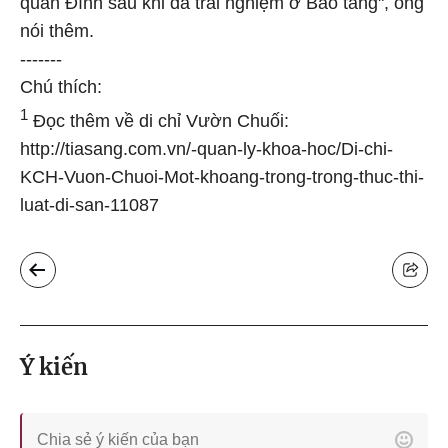
quan Đình sau khi đã trải nghiệm ở Bảo tàng", ông
nói thêm.
-------
Chú thích:
1
Đọc thêm về di chỉ Vườn Chuối:
http://tiasang.com.vn/-quan-ly-khoa-hoc/Di-chi-
KCH-Vuon-Chuoi-Mot-khoang-trong-trong-thuc-thi-
luat-di-san-11087
Ý kiến