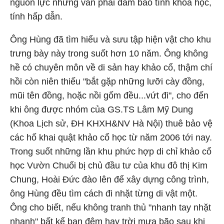
nguồn lực nhưng vẫn phải đảm bảo tính khoa học,
tính hấp dẫn.
Ông Hùng đã tìm hiểu và sưu tập hiện vật cho khu
trưng bày này trong suốt hơn 10 năm. Ông không
hề có chuyên môn về di sản hay khảo cổ, thậm chí
hồi còn niên thiếu "bắt gặp những lưỡi cày đồng,
mũi tên đồng, hoặc nồi gốm đều...vứt đi", cho đến
khi ông được nhóm của GS.TS Lâm Mỹ Dung
(Khoa Lịch sử, ĐH KHXH&NV Hà Nội) thuê bảo vệ
các hố khai quật khảo cổ học từ năm 2006 tới nay.
Trong suốt những lần khu phức hợp di chỉ khảo cổ
học Vườn Chuối bị chủ đầu tư của khu đô thị Kim
Chung, Hoài Đức đào lên để xây dựng công trình,
ông Hùng đều tìm cách đi nhặt từng di vật một.
Ông cho biết, nếu không tranh thủ "nhanh tay nhặt
nhạnh" bất kể ban đêm hay trời mưa bão sau khi