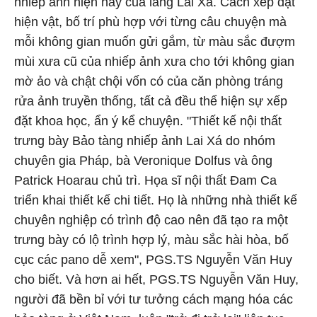
nhiếp ảnh hiện nay của làng Lai Xá. Cách xếp đặt
hiện vật, bố trí phù hợp với từng câu chuyện mà
mỗi không gian muốn gửi gắm, từ màu sắc đượm
mùi xưa cũ của nhiếp ảnh xưa cho tới không gian
mờ ảo và chật chội vốn có của căn phòng tráng
rửa ảnh truyền thống, tất cả đều thể hiện sự xếp
đặt khoa học, ẩn ý kể chuyện. "Thiết kế nội thất
trưng bày Bảo tàng nhiếp ảnh Lai Xá do nhóm
chuyên gia Pháp, bà Veronique Dolfus và ông
Patrick Hoarau chủ trì. Họa sĩ nội thất Đam Ca
triển khai thiết kế chi tiết. Họ là những nhà thiết kế
chuyên nghiệp có trình độ cao nên đã tạo ra một
trưng bày có lộ trình hợp lý, màu sắc hài hòa, bố
cục các pano dễ xem", PGS.TS Nguyễn Văn Huy
cho biết. Và hơn ai hết, PGS.TS Nguyễn Văn Huy,
người đã bền bỉ với tư tưởng cách mạng hóa các