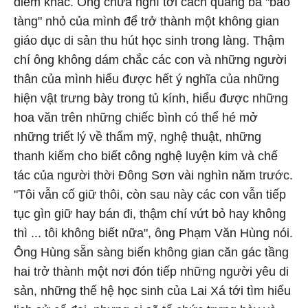
điểm khác. Ông chưa nghĩ tới cách quảng bá "bảo
tàng" nhỏ của mình để trở thành một không gian
giáo dục di sản thu hút học sinh trong làng. Thậm
chí ông không dám chắc các con và những người
thân của mình hiểu được hết ý nghĩa của những
hiện vật trưng bày trong tủ kính, hiểu được những
hoa văn trên những chiếc bình có thể hé mở
những triết lý về thẩm mỹ, nghệ thuật, những
thanh kiếm cho biết công nghệ luyện kim và chế
tác của người thời Đông Sơn vài nghìn năm trước.
"Tôi vẫn cố giữ thôi, còn sau này các con vẫn tiếp
tục gìn giữ hay bán đi, thậm chí vứt bỏ hay không
thì ... tôi không biết nữa", ông Phạm Văn Hùng nói.
Ông Hùng sẵn sàng biến không gian căn gác tầng
hai trở thành một nơi đón tiếp những người yêu di
sản, những thế hệ học sinh của Lai Xá tới tìm hiểu