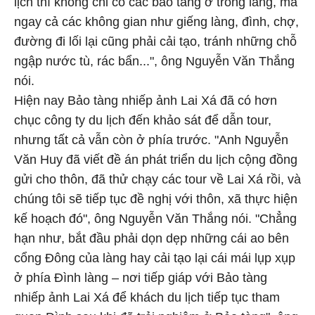
lịch thì không chỉ có các bảo tàng ở trong làng, mà
ngay cả các không gian như giếng làng, đình, chợ,
đường đi lối lại cũng phải cải tạo, tránh những chỗ
ngập nước tù, rác bẩn...", ông Nguyễn Văn Thắng
nói.
Hiện nay Bảo tàng nhiếp ảnh Lai Xá đã có hơn
chục công ty du lịch đến khảo sát để dẫn tour,
nhưng tất cả vẫn còn ở phía trước. "Anh Nguyễn
Văn Huy đã viết đề án phát triển du lịch cộng đồng
gửi cho thôn, đã thử chạy các tour về Lai Xá rồi, và
chúng tôi sẽ tiếp tục đề nghị với thôn, xã thực hiện
kế hoạch đó", ông Nguyễn Văn Thắng nói. "Chẳng
hạn như, bắt đầu phải dọn dẹp những cái ao bên
cổng Đông của làng hay cải tạo lại cái mái lụp xụp
ở phía Đình làng – nơi tiếp giáp với Bảo tàng
nhiếp ảnh Lai Xá để khách du lịch tiếp tục tham