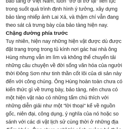
bảo tàng ở Việt Nam, luôn "trở đi trở lại" liên tục
trong suốt quá trình định hình ý tưởng, xây dựng
bảo tàng nhiếp ảnh Lai Xá, và thậm chí vẫn đang
theo sát cả trưng bày của bảo tàng hiện nay.
Chặng đường phía trước
Tuy nhiên, hiện nay những hiện vật được dù được
đặt trang trọng trong tủ kính nơi gác hai nhà ông
Hùng nhưng vẫn im lìm và không thể chuyển tải
những câu chuyện về đời sống văn hóa của người
thời Đông Sơn như tinh thần cốt lõi của di sản này
đến với công chúng. Ông Hùng hoàn toàn chưa có
kiến thức gì về trưng bày, bảo tàng, nên chưa có
một hiện vật nào có những tấm chú thích với
những diễn giải như một "lời thoại" kể về nguồn
gốc, niên đại, công dụng, ý nghĩa của nó hoặc so
sánh với các di vật lịch sử cùng thời ở những địa