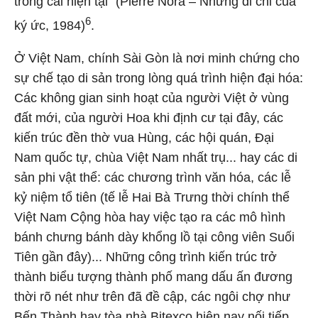
trong cái hiện tại" (Pierre Nora – Những di chỉ của
6
ký ức, 1984)
.
Ở Việt Nam, chính Sài Gòn là nơi minh chứng cho
sự chế tạo di sản trong lòng quá trình hiện đại hóa:
Các không gian sinh hoạt của người Việt ở vùng
đất mới, của người Hoa khi định cư tại đây, các
kiến trúc đền thờ vua Hùng, các hội quán, Đại
Nam quốc tự, chùa Việt Nam nhất trụ... hay các di
sản phi vật thể: các chương trình văn hóa, các lễ
kỷ niệm tổ tiên (tế lễ Hai Bà Trưng thời chính thể
Việt Nam Cộng hòa hay việc tạo ra các mô hình
bánh chưng bánh dày khổng lồ tại công viên Suối
Tiên gần đây)... Những công trình kiến trúc trở
thành biểu tượng thành phố mang dấu ấn đương
thời rõ nét như trên đã đề cập, các ngôi chợ như
Bến Thành hay tòa nhà Bitexco hiện nay nối tiếp