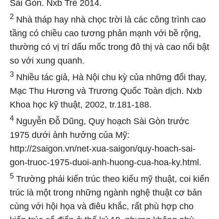
Sài Gòn. Nxb Trẻ 2014.
2
Nhà tháp hay nhà chọc trời là các công trình cao
tầng có chiều cao tương phản mạnh với bề rộng,
thường có vị trí dấu mốc trong đô thị và cao nổi bật
so với xung quanh.
3
Nhiều tác giả, Hà Nội chu kỳ của những đổi thay,
Mạc Thu Hương và Trương Quốc Toàn dịch. Nxb
Khoa học kỹ thuật, 2002, tr.181-188.
4
Nguyễn Đỗ Dũng, Quy hoạch Sài Gòn trước
1975 dưới ảnh hưởng của Mỹ:
http://2saigon.vn/net-xua-saigon/quy-hoach-sai-
gon-truoc-1975-duoi-anh-huong-cua-hoa-ky.html.
5
Trường phái kiến trúc theo kiểu mỹ thuật, coi kiến
trúc là một trong những ngành nghệ thuật cơ bản
cùng với hội họa và điêu khắc, rất phù hợp cho