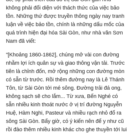
không phải đối diện với thách thức của việc bảo
tồn. Những thứ được truyền thông ngày nay tranh
luận về việc bảo tồn, chính là những dấu mốc của
quá trình hiện đại hóa Sài Gòn, như nhà văn Sơn
Nam đã viết:
"[Khoảng 1860-1862], chúng mở vài con đường
nhằm lợi ích quân sự và giao thông vận tải. Trước
tiên là chỉnh đốn, mở rộng những con đường mòn
có sẵn từ trước. Rồi thêm đường nay là Lê Thánh
Tôn, từ Sài Gòn tới mé sông. Đường trải đá ong,
không sạch sẽ cho lắm... Từ xưa, Bến Nghé có
sẵn nhiều kinh thoát nước ở vị trí đường Nguyễn
Huệ, Hàm Nghi, Pasteur và nhiều rạch nhỏ đổ ra
sông Sài Gòn. Bấy giờ, có ý kiến nên để y như cũ
rồi đào thêm nhiều kinh khác cho ghe thuyền tới lui