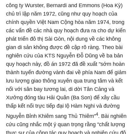
công ty Wurster, Bernardi and Emmons (Hoa Kỳ)
chủ trì lập năm 1972, cũng như quy hoạch của
chính quyền Việt Nam Cộng hòa năm 1974, trong
các vấn đề các nhà quy hoạch đưa ra cho dự kiến
phát triển đô thị Sài Gòn, nội dung về các không
gian di sản không được đề cập rõ ràng. Theo bài
nghiên cứu của KTS Nguyễn Đỗ Dũng về ba bản
quy hoạch này, đồ án 1972 đã đề xuất "sớm hoàn
thành tuyến đường vành đai về phía Nam để giảm
lưu lượng giao thông xuyên qua trung tâm và kết
nối với sân bay tương lai, di dời Tân Cảng và
Xưởng đóng tàu Hải Quân (Ba Son) để xây cầu
thấp kết nối trực tiếp đại lộ Hàm Nghi và đường
4
Nguyễn Bỉnh Khiêm sang Thủ Thiêm"
. Bài nghiên
cứu cũng nhắc một ý quan trọng rằng "chất lượng
thực sự của công tác quy hoạch và nghiên cứu đô