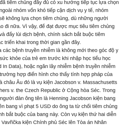
đã tiêm chủng đầy đủ có xu hướng tiếp tục lựa chọn
i ngoài nhóm vốn khó tiếp cận dịch vụ y tế, nhóm
 sẽ không lựa chọn tiêm chủng, dù những người
o đi nữa. Vì vậy, để đạt được mục tiêu tiêm chủng
 đẩy lùi dịch bệnh, chính sách bắt buộc tiêm
triển khai trong thời gian gần đây.
 các bệnh truyền nhiễm là không mới theo góc độ y
 sức khỏe của trẻ em trước khi nhập học tiểu học
d In Data), hoặc ngăn lây nhiễm bệnh truyền nhiễm
trường hợp điển hình cho thấy tính hợp pháp của
à châu Âu đó là vụ kiện Jacobson v. Massachusetts
hers v. the Czech Republic ở Cộng hòa Séc. Trong
 người đàn ông tên là Henning Jacobson kiện bang
ên bang vì phạt 5 USD do ông ta từ chối tiêm chủng
nh bắt buộc của bang này. Còn vụ kiện thứ hai diễn
 Vavřička kiện Chính phủ Séc lên Tòa án Nhân