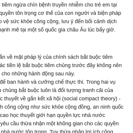
c tiêm ngừa chín bệnh truyền nhiễm cho trẻ em tại
quyền tôn trọng cơ thể của con người và biện pháp
 vệ sức khỏe công cộng, lưu ý đến bối cảnh dịch
ạnh mẽ tại một số quốc gia châu Âu lúc bấy giờ.
ắn về mặt pháp lý của chính sách bắt buộc tiêm
các tiền lệ bắt buộc tiêm chủng trước đây không nên
 cho những hành động sau này.
để ban hành và cưỡng chế thực thi. Trong hai vụ
êm chủng bắt buộc luôn là đối tượng tranh cãi của
thuyết về gắn kết xã hội (social compact theory) -
ích công cộng như sức khỏe cộng đồng, an ninh quốc
 cao học thuyết giới hạn quyền lực nhà nước
 - yêu cầu thừa nhận một không gian cho các quyền
nhà nước tôn trọng. Tuy thừa nhận lợi ích công