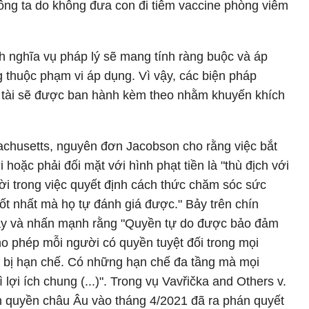
ông ta do không đưa con đi tiêm vaccine phòng viêm
nh nghĩa vụ pháp lý sẽ mang tính ràng buộc và áp
 thuộc phạm vi áp dụng. Vì vậy, các biện pháp
 tài sẽ được ban hành kèm theo nhằm khuyến khích
achusetts, nguyên đơn Jacobson cho rằng việc bắt
hoặc phải đối mặt với hình phạt tiền là "thù địch với
i trong việc quyết định cách thức chăm sóc sức
ốt nhất mà họ tự đánh giá được." Bảy trên chín
này và nhấn mạnh rằng "Quyền tự do được bảo đảm
o phép mỗi người có quyền tuyệt đối trong mọi
 bị hạn chế. Có những hạn chế đa tầng mà mọi
ì lợi ích chung (...)". Trong vụ Vavřička and Others v.
n quyền châu Âu vào tháng 4/2021 đã ra phán quyết