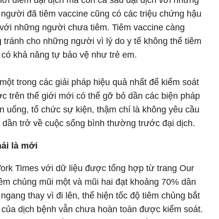
hời điểm đại dịch mà còn cả sau đại dịch với những
gười đã tiêm vaccine cũng có các triệu chứng hậu
với những người chưa tiêm. Tiêm vaccine càng
tránh cho những người vì lý do y tế không thể tiêm
có khả năng tự bảo vệ như trẻ em.
 một trong các giải pháp hiệu quả nhất để kiểm soát
c trên thế giới mới có thể gỡ bỏ dần các biện pháp
 ăn uống, tổ chức sự kiện, thậm chí là không yêu cầu
 dần trở về cuộc sống bình thường trước đại dịch.
ải là mới
ork Times với dữ liệu được tổng hợp từ trang Our
ệ tiêm chủng mũi một và mũi hai đạt khoảng 70% dân
ngang thay vì đi lên, thể hiện tốc độ tiêm chủng bắt
ến của dịch bệnh vẫn chưa hoàn toàn được kiểm soát.