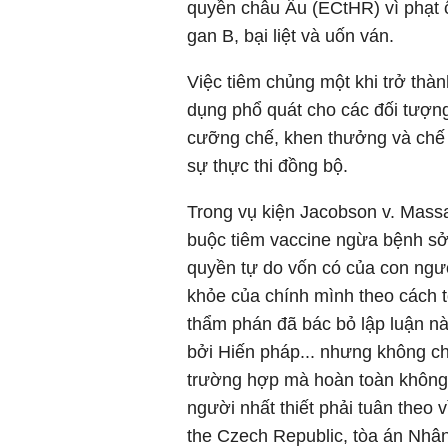
quyền châu Âu (ECtHR) vì phạt 
gan B, bại liệt và uốn ván.
Việc tiêm chủng một khi trở thà
dụng phổ quát cho các đối tượng
cưỡng chế, khen thưởng và chế
sự thực thi đồng bộ.
Trong vụ kiện Jacobson v. Mass
buộc tiêm vaccine ngừa bệnh sởi 
quyền tự do vốn có của con ngườ
khỏe của chính mình theo cách t
thẩm phán đã bác bỏ lập luận 
bởi Hiến pháp... nhưng không ch
trường hợp mà hoàn toàn không
người nhất thiết phải tuân theo v
the Czech Republic, tòa án Nhâ