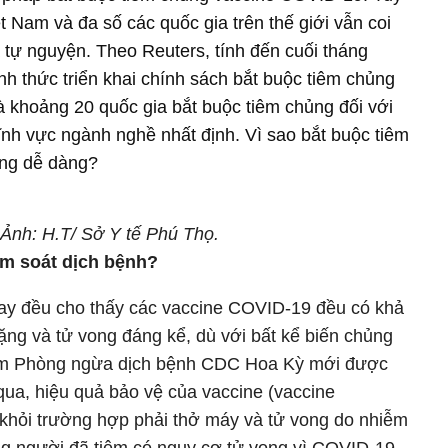
t Nam và đa số các quốc gia trên thế giới vẫn coi
tự nguyện. Theo Reuters, tính đến cuối tháng
nh thức triển khai chính sách bắt buộc tiêm chủng
và khoảng 20 quốc gia bắt buộc tiêm chủng đối với
ĩnh vực ngành nghề nhất định. Vì sao bắt buộc tiêm
ông dễ dàng?
 Ảnh: H.T/ Sở Y tế Phú Thọ.
iểm soát dịch bệnh?
nay đều cho thấy các vaccine COVID-19 đều có khả
ng và tử vong đáng kể, dù với bất kể biến chủng
tâm Phòng ngừa dịch bệnh CDC Hoa Kỳ mới được
qua, hiệu quả bảo vệ của vaccine (vaccine
 khỏi trường hợp phải thở máy và tử vong do nhiễm