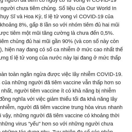
 người đã tiêm có nguy cơ tử vong vì COVID-19
 người chưa tiêm chủng. Số liệu của Our World In
Thụy Sĩ và Hoa Kỳ, tỉ lệ tử vong vì COVID-19 của
khoảng 8%, gấp 8 lần so với nhóm tiêm đủ hai mũi
ược tiêm một mũi tăng cường là chưa đến 0,5%.
 tiêm chủng đủ hai mũi gần 90% (và con số này còn
), hiện nay đang có số ca nhiễm ở mức cao nhất thế
ưng tỉ lệ tử vong của nước này lại đang ở mức thấp
àn toàn ngăn ngừa được việc lây nhiễm COVID-19.
us của những người đã tiêm vaccine vẫn thấp hơn so
nhất, người tiêm vaccine ít có khả năng bị nhiễm
ồng nghĩa với việc giảm thiểu tối đa khả năng lây
 nhiễm, người đã tiêm vaccine trung hòa virus nhanh
 vậy, những người đã tiêm vaccine có khoảng thời
 những virus "yếu" hơn so với những người chưa