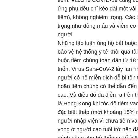
tiêm. Vaccine COVID-19 cũng có
ứng phụ đều chỉ kéo dài một vài
tiêm), không nghiêm trọng. Các
trọng như đông máu và viêm cơ t
người.
Những lập luận ủng hộ bắt buộ
bảo vệ hệ thống y tế khỏi quá tả
buộc tiêm chủng toàn dân từ 18 
triển. Virus Sars-CoV-2 lây lan 
người có hệ miễn dịch dễ bị tổn
hoãn tiêm chủng có thể dẫn đến 
cao. Và điều đó đã diễn ra trên 
là Hong Kong khi tốc độ tiêm vac
đặc biệt thấp (mới khoảng 15% ng
người nhập viện vì chưa tiêm va
vong ở người cao tuổi trở nên 