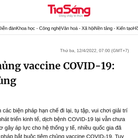
Diễn đàn
Khoa học - Công nghệ
Văn hoá - Xã hội
Nền tảng - Kiến tạo
Hồ
Thứ ba, 12/4/2022, 07:00 (GMT+7)
hủng vaccine COVID-19:
cùng
ác biện pháp hạn chế đi lại, tụ tập, vui chơi giải trí
phát triển kinh tế, dịch bệnh COVID-19 lại vẫn chưa
ơ gây áp lực cho hệ thống y tế, nhiều quốc gia đã
n pháp bắt buộc tiêm chủng vaccine COVID-19. Tuy