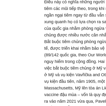
Điều này có nghĩa những người 
tiêm các mũi tiếp theo, trong kh
ngần ngại tiêm ngay từ đầu vẫn
xung quanh họ có lựa chọn ra sa
của quốc gia nhằm phòng ngừa và
chủng được nhiều nước cân nhắc 
Bắt buộc tiêm chủng phòng ngừa
tế, được triển khai nhằm bảo vệ
(89/142 quốc gia, theo Our Worl
nguy hiểm trong cộng đồng. Hai 
việc bắt buộc tiêm chủng ở Mỹ v
ở Mỹ và vụ kiện Vavřička and Ot
vụ kiện đầu tiên, năm 1905, một
Massachusetts, Mỹ lên tòa án Li
vaccine đậu mùa – vốn là quy đị
ra vào năm 2021 vừa qua, Pavel