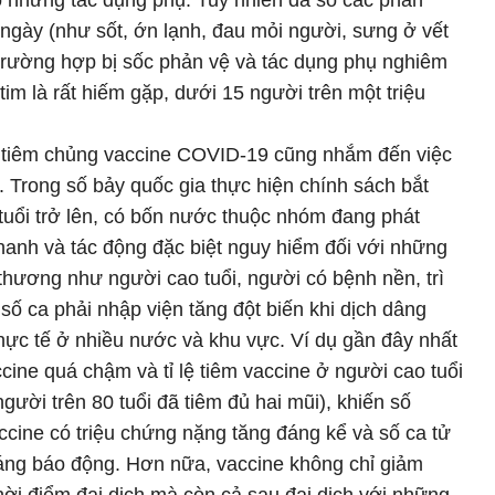
 những tác dụng phụ. Tuy nhiên đa số các phản
 ngày (như sốt, ớn lạnh, đau mỏi người, sưng ở vết
 trường hợp bị sốc phản vệ và tác dụng phụ nghiêm
im là rất hiếm gặp, dưới 15 người trên một triệu
c tiêm chủng vaccine COVID-19 cũng nhắm đến việc
i. Trong số bảy quốc gia thực hiện chính sách bắt
tuổi trở lên, có bốn nước thuộc nhóm đang phát
nhanh và tác động đặc biệt nguy hiểm đối với những
 thương như người cao tuổi, người có bệnh nền, trì
số ca phải nhập viện tăng đột biến khi dịch dâng
thực tế ở nhiều nước và khu vực. Ví dụ gần đây nhất
cine quá chậm và tỉ lệ tiêm vaccine ở người cao tuổi
ười trên 80 tuổi đã tiêm đủ hai mũi), khiến số
ccine có triệu chứng nặng tăng đáng kể và số ca tử
đáng báo động. Hơn nữa, vaccine không chỉ giảm