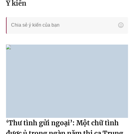
Ý kiến
‘Thư tình gửi ngoại’: Một chữ tình
được ủ trong ngàn năm thi ca Trung