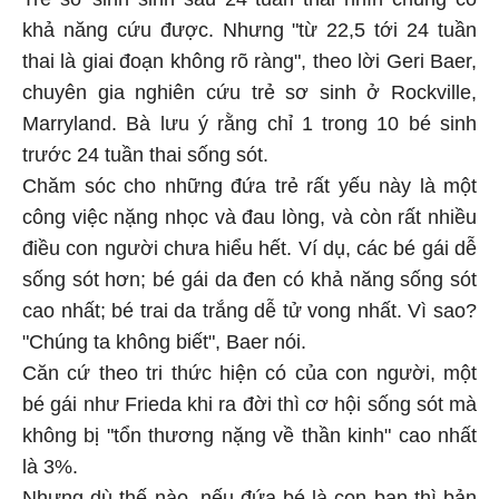
khả năng cứu được. Nhưng "từ 22,5 tới 24 tuần
thai là giai đoạn không rõ ràng", theo lời Geri Baer,
chuyên gia nghiên cứu trẻ sơ sinh ở Rockville,
Marryland. Bà lưu ý rằng chỉ 1 trong 10 bé sinh
trước 24 tuần thai sống sót.
Chăm sóc cho những đứa trẻ rất yếu này là một
công việc nặng nhọc và đau lòng, và còn rất nhiều
điều con người chưa hiểu hết. Ví dụ, các bé gái dễ
sống sót hơn; bé gái da đen có khả năng sống sót
cao nhất; bé trai da trắng dễ tử vong nhất. Vì sao?
"Chúng ta không biết", Baer nói.
Căn cứ theo tri thức hiện có của con người, một
bé gái như Frieda khi ra đời thì cơ hội sống sót mà
không bị "tổn thương nặng về thần kinh" cao nhất
là 3%.
Nhưng dù thế nào, nếu đứa bé là con bạn thì bản