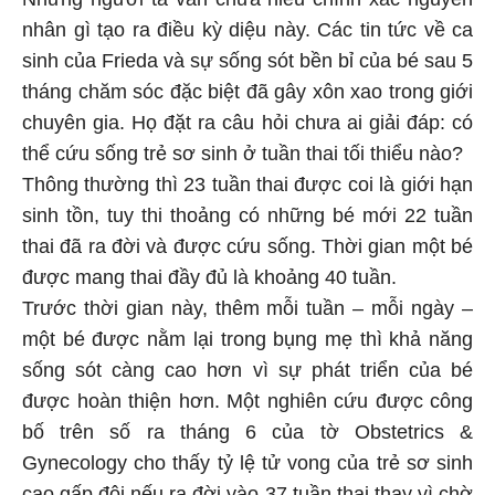
nhân gì tạo ra điều kỳ diệu này. Các tin tức về ca
sinh của Frieda và sự sống sót bền bỉ của bé sau 5
tháng chăm sóc đặc biệt đã gây xôn xao trong giới
chuyên gia. Họ đặt ra câu hỏi chưa ai giải đáp: có
thể cứu sống trẻ sơ sinh ở tuần thai tối thiểu nào?
Thông thường thì 23 tuần thai được coi là giới hạn
sinh tồn, tuy thi thoảng có những bé mới 22 tuần
thai đã ra đời và được cứu sống. Thời gian một bé
được mang thai đầy đủ là khoảng 40 tuần.
Trước thời gian này, thêm mỗi tuần – mỗi ngày –
một bé được nằm lại trong bụng mẹ thì khả năng
sống sót càng cao hơn vì sự phát triển của bé
được hoàn thiện hơn. Một nghiên cứu được công
bố trên số ra tháng 6 của tờ Obstetrics &
Gynecology cho thấy tỷ lệ tử vong của trẻ sơ sinh
cao gấp đôi nếu ra đời vào 37 tuần thai thay vì chờ