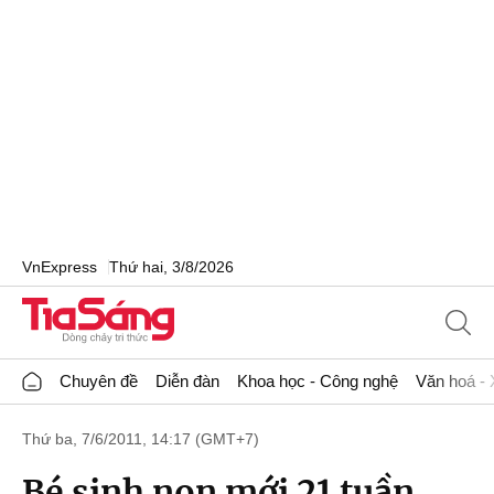
VnExpress
Thứ hai, 3/8/2026
Chuyên đề
Diễn đàn
Khoa học - Công nghệ
Văn hoá - 
Thứ ba, 7/6/2011, 14:17 (GMT+7)
Bé sinh non mới 21 tuần