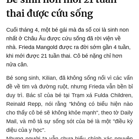
thai được cứu sống
Cuối tháng 4, một bé gái mà đa số coi là sinh non
nhất ở Châu Âu được cứu sống đã rời viện về
nhà. Frieda Mangold được ra đời sớm gần 4 tuần,
khi mới được 21 tuần thai. Cô bé nặng chỉ hơn
nửa cân.
Bé song sinh, Kilian, đã không sống nổi vì các vấn
đề về tim và đường ruột, nhưng Frieda vẫn bền bỉ
duy trì. Bác sĩ của bé tại Trạm xá Fulda Children,
Reinald Repp, nói rằng "không có biểu hiện nào
cho thấy cô bé sẽ không khỏe mạnh", theo tờ Daily
Mail, và mô tả sự sống sót của bé là một "điều kỳ
diệu của y học".
Nhưng người ta vẫn chưa hiểu chính xác nguyên