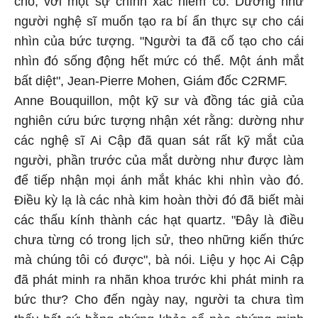
chỗ, với một sự chính xác hiếm có. Dường như
người nghệ sĩ muốn tạo ra bí ẩn thực sự cho cái
nhìn của bức tượng. "Người ta đã cố tạo cho cái
nhìn đó sống động hết mức có thể. Một ánh mắt
bất diệt", Jean-Pierre Mohen, Giám đốc C2RMF.
Anne Bouquillon, một kỹ sư và đồng tác giả của
nghiên cứu bức tượng nhận xét rằng: dường như
các nghệ sĩ Ai Cập đã quan sát rất kỹ mắt của
người, phần trước của mắt dường như được làm
để tiếp nhận mọi ánh mắt khác khi nhìn vào đó.
Điều kỳ lạ là các nhà kim hoàn thời đó đã biết mài
các thấu kính thành các hạt quartz. "Đây là điều
chưa từng có trong lịch sử, theo những kiến thức
mà chúng tôi có được", bà nói. Liệu y học Ai Cập
đã phát minh ra nhãn khoa trước khi phát minh ra
bức thư? Cho đến ngày nay, người ta chưa tìm