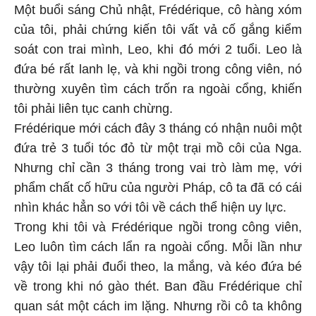
Một buổi sáng Chủ nhật, Frédérique, cô hàng xóm
của tôi, phải chứng kiến tôi vất vả cố gắng kiểm
soát con trai mình, Leo, khi đó mới 2 tuổi. Leo là
đứa bé rất lanh lẹ, và khi ngồi trong công viên, nó
thường xuyên tìm cách trốn ra ngoài cổng, khiến
tôi phải liên tục canh chừng.
Frédérique mới cách đây 3 tháng có nhận nuôi một
đứa trẻ 3 tuổi tóc đỏ từ một trại mồ côi của Nga.
Nhưng chỉ cần 3 tháng trong vai trò làm mẹ, với
phẩm chất cố hữu của người Pháp, cô ta đã có cái
nhìn khác hẳn so với tôi về cách thể hiện uy lực.
Trong khi tôi và Frédérique ngồi trong công viên,
Leo luôn tìm cách lẩn ra ngoài cổng. Mỗi lần như
vậy tôi lại phải đuổi theo, la mắng, và kéo đứa bé
về trong khi nó gào thét. Ban đầu Frédérique chỉ
quan sát một cách im lặng. Nhưng rồi cô ta không