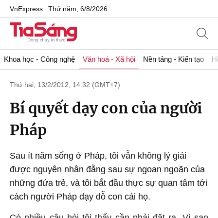
VnExpress
Thứ năm, 6/8/2026
Khoa học - Công nghệ
Văn hoá - Xã hội
Nền tảng - Kiến tạo
H
Thứ hai, 13/2/2012, 14:32 (GMT+7)
Bí quyết dạy con của người
Pháp
Sau ít năm sống ở Pháp, tôi vẫn không lý giải
được nguyên nhân đằng sau sự ngoan ngoãn của
những đứa trẻ, và tôi bắt đầu thực sự quan tâm tới
cách người Pháp dạy dỗ con cái họ.
Có nhiều câu hỏi tôi thấy cần phải đặt ra. Vì sao