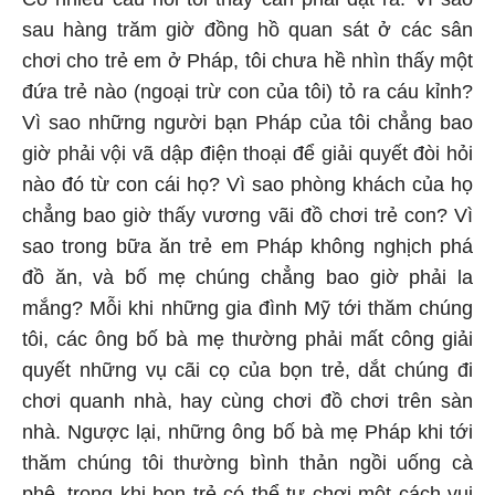
sau hàng trăm giờ đồng hồ quan sát ở các sân
chơi cho trẻ em ở Pháp, tôi chưa hề nhìn thấy một
đứa trẻ nào (ngoại trừ con của tôi) tỏ ra cáu kỉnh?
Vì sao những người bạn Pháp của tôi chẳng bao
giờ phải vội vã dập điện thoại để giải quyết đòi hỏi
nào đó từ con cái họ? Vì sao phòng khách của họ
chẳng bao giờ thấy vương vãi đồ chơi trẻ con? Vì
sao trong bữa ăn trẻ em Pháp không nghịch phá
đồ ăn, và bố mẹ chúng chẳng bao giờ phải la
mắng? Mỗi khi những gia đình Mỹ tới thăm chúng
tôi, các ông bố bà mẹ thường phải mất công giải
quyết những vụ cãi cọ của bọn trẻ, dắt chúng đi
chơi quanh nhà, hay cùng chơi đồ chơi trên sàn
nhà. Ngược lại, những ông bố bà mẹ Pháp khi tới
thăm chúng tôi thường bình thản ngồi uống cà
phê, trong khi bọn trẻ có thể tự chơi một cách vui