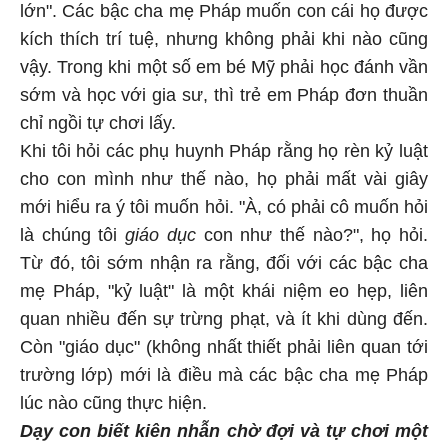
lớn". Các bậc cha mẹ Pháp muốn con cái họ được
kích thích trí tuệ, nhưng không phải khi nào cũng
vậy. Trong khi một số em bé Mỹ phải học đánh vần
sớm và học với gia sư, thì trẻ em Pháp đơn thuần
chỉ ngồi tự chơi lấy.
Khi tôi hỏi các phụ huynh Pháp rằng họ rèn kỷ luật
cho con mình như thế nào, họ phải mất vài giây
mới hiểu ra ý tôi muốn hỏi. "À, có phải cô muốn hỏi
là chúng tôi
giáo dục
con như thế nào?", họ hỏi.
Từ đó, tôi sớm nhận ra rằng, đối với các bậc cha
mẹ Pháp, "kỷ luật" là một khái niệm eo hẹp, liên
quan nhiều đến sự trừng phạt, và ít khi dùng đến.
Còn "giáo dục" (không nhất thiết phải liên quan tới
trường lớp) mới là điều mà các bậc cha mẹ Pháp
lúc nào cũng thực hiện.
Dạy con biết kiên nhẫn chờ đợi và tự chơi một