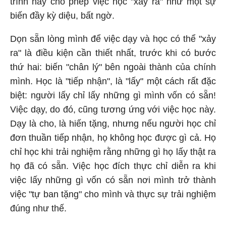
trình này cho phép việc học "xảy ra" như một sự
biến đầy kỳ diệu, bất ngờ.
Dọn sẵn lòng mình để việc dạy và học có thể "xảy
ra" là điều kiện cần thiết nhất, trước khi có bước
thứ hai: biến "chân lý" bên ngoài thành của chính
mình. Học là "tiếp nhận", là "lấy" một cách rất đặc
biệt: người lấy chỉ lấy những gì mình vốn có sẵn!
Việc dạy, do đó, cũng tương ứng với việc học này.
Dạy là cho, là hiến tặng, nhưng nếu người học chỉ
đơn thuần tiếp nhận, họ không học được gì cả. Họ
chỉ học khi trải nghiệm rằng những gì họ lấy thật ra
họ đã có sẵn. Việc học đích thực chỉ diễn ra khi
việc lấy những gì vốn có sẵn nơi mình trở thành
việc "tự ban tặng" cho mình và thực sự trải nghiệm
đúng như thế.