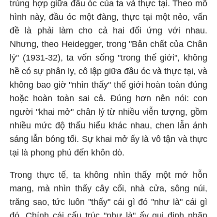
trùng hợp giữa đầu óc của ta và thực tại. Theo mô
hình này, đầu óc một đàng, thực tại một nẻo, vấn
đề là phải làm cho cả hai đối ứng với nhau.
Nhưng, theo Heidegger, trong "Bản chất của Chân
lý" (1931-32), ta vốn sống "trong thế giới", không
hề có sự phân ly, cô lập giữa đầu óc và thực tại, và
không bao giờ "nhìn thấy" thế giới hoàn toàn đúng
hoặc hoàn toàn sai cả. Đúng hơn nên nói: con
người "khai mở" chân lý từ nhiều viễn tượng, gồm
nhiều mức độ thấu hiểu khác nhau, chen lẫn ánh
sáng lẫn bóng tối. Sự khai mở ấy là vô tận và thực
tại là phong phú đến khôn dò.
Trong thực tế, ta không nhìn thấy một mớ hỗn
mang, mà nhìn thấy cây cối, nhà cửa, sông núi,
trăng sao, tức luôn "thấy" cái gì đó "như là" cái gì
đó. Chính cái cấu trúc "như là" ấy qui định nhãn