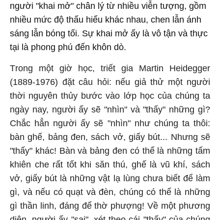
người "khai mở" chân lý từ nhiều viễn tượng, gồm
nhiều mức độ thấu hiểu khác nhau, chen lẫn ánh
sáng lẫn bóng tối. Sự khai mở ấy là vô tận và thực
tại là phong phú đến khôn dò.
T
rong một giờ học, triết gia Martin Heidegger
(1889-1976) đặt câu hỏi: nếu giả thử một người
thời nguyên thủy bước vào lớp học của chúng ta
ngày nay, người ấy sẽ "nhìn" và "thấy" những gì?
Chắc hẳn người ấy sẽ "nhìn" như chúng ta thôi:
bàn ghế, bảng đen, sách vở, giấy bút... Nhưng sẽ
"thấy" khác! Bàn và bảng đen có thể là những tấm
khiên che rất tốt khi săn thú, ghế là vũ khí, sách
vở, giấy bút là những vật lạ lùng chưa biết để làm
gì, và nếu có quạt và đèn, chúng có thể là những
gì thần linh, đáng để thờ phượng! Về một phương
diện, người ấy "sai", xét theo cái "thấy" của chúng