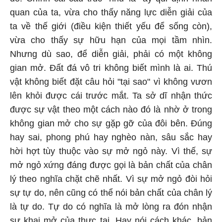
quan của ta, vừa cho thấy năng lực diễn giải của
ta về thế giới (điều kiện thiết yếu để sống còn),
vừa cho thấy sự hữu hạn của mọi tầm nhìn.
Nhưng dù sao, để diễn giải, phải có một không
gian mở. Đất đá vô tri không biết mình là ai. Thú
vật không biết đặt câu hỏi "tại sao" vì không vươn
lên khỏi được cái trước mắt. Ta sở dĩ nhận thức
được sự vật theo một cách nào đó là nhờ ở trong
không gian mở cho sự gặp gỡ của đôi bên. Đúng
hay sai, phong phú hay nghèo nàn, sâu sắc hay
hời hợt tùy thuộc vào sự mở ngỏ này. Vì thế, sự
mở ngỏ xứng đáng được gọi là bản chất của chân
lý theo nghĩa chặt chẽ nhất. Vì sự mở ngỏ đòi hỏi
sự tự do, nên cũng có thể nói bản chất của chân lý
là tự do. Tự do có nghĩa là mở lòng ra đón nhận
sự khai mở của thực tại. Hay nói cách khác, bản