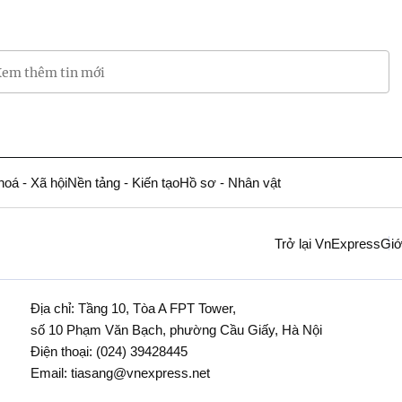
em thêm tin mới
hoá - Xã hội
Nền tảng - Kiến tạo
Hồ sơ - Nhân vật
Trở lại VnExpress
Giớ
Địa chỉ: Tầng 10, Tòa A FPT Tower,
số 10 Phạm Văn Bạch, phường Cầu Giấy, Hà Nội
Điện thoại:
(024) 39428445
Email:
tiasang@vnexpress.net