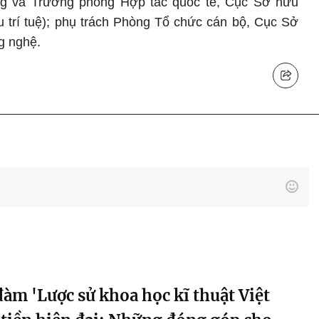
g và Trưởng phòng Hợp tác quốc tế, Cục Sở hữu
 trí tuệ); phụ trách Phòng Tổ chức cán bộ, Cục Sở
g nghệ.
àm 'Lược sử khoa học kĩ thuật Việt