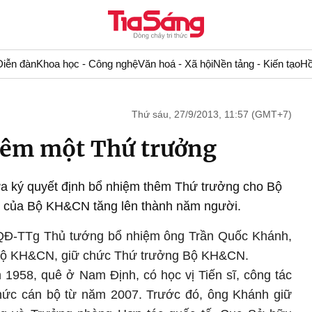
Diễn đàn
Khoa học - Công nghệ
Văn hoá - Xã hội
Nền tảng - Kiến tạo
Hồ
Thứ sáu, 27/9/2013, 11:57 (GMT+7)
êm một Thứ trưởng
 ký quyết định bổ nhiệm thêm Thứ trưởng cho Bộ
 của Bộ KH&CN tăng lên thành năm người.
9/QĐ-TTg Thủ tướng bổ nhiệm ông Trần Quốc Khánh,
 Bộ KH&CN, giữ chức Thứ trưởng Bộ
KH&CN
.
1958, quê ở Nam Định, có học vị Tiến sĩ, công tác
hức cán bộ từ năm 2007. Trước đó, ông Khánh giữ