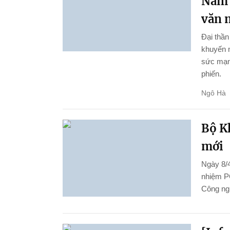
Nam 
văn 
Đại thầ
khuyến n
sức mạnh
phiến.
Ngô Hà
Bộ K
mới
Ngày 8/4
nhiệm P
Công ng