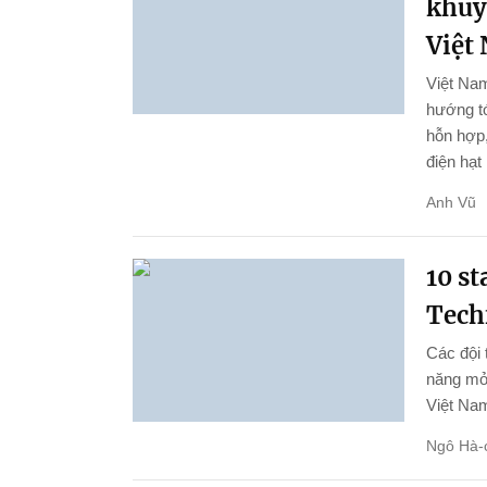
khuy
Việt
Việt Nam
hướng tớ
hỗn hợp,
điện hạt
Anh Vũ
10 st
Tech
Các đội 
năng mở 
Việt Na
Ngô Hà-