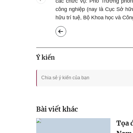
các chức vụ: Phó Trưởng phòn
công nghiệp (nay là Cục Sở hữu
hữu trí tuệ, Bộ Khoa học và Côn
Ý kiến
Bài viết khác
Tọa đ