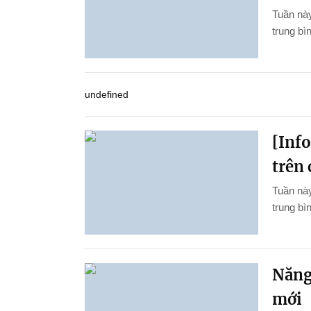
Tuần này
trung bìn
undefined
[Inf
trên 
Tuần này
trung bì
Năng 
mới