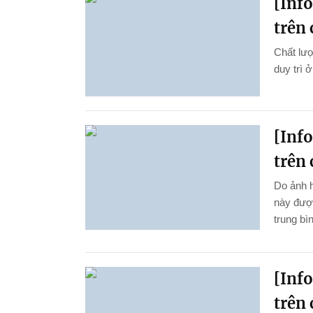
[Inf
trên 
Chất lượ
duy trì 
[Inf
trên 
Do ảnh 
này được
trung bì
[Inf
trên 