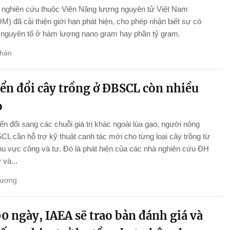
nghiên cứu thuộc Viện Năng lượng nguyên tử Việt Nam
) đã cải thiện giới hạn phát hiện, cho phép nhận biết sự có
 nguyên tố ở hàm lượng nano gram hay phần tỷ gram.
hàn
ển đổi cây trồng ở ĐBSCL còn nhiều
o
n đổi sang các chuỗi giá trị khác ngoài lúa gạo, người nông
L cần hỗ trợ kỹ thuật canh tác mới cho từng loại cây trồng từ
hu vực công và tư. Đó là phát hiện của các nhà nghiên cứu ĐH
và...
Hương
0 ngày, IAEA sẽ trao bản đánh giá và