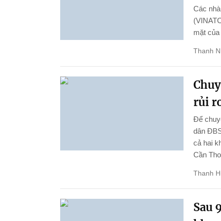
Các nhà 
(VINATOM
mặt của
Thanh N
Chuy
rủi r
Để chuyể
dân ĐBSC
cả hai k
Cần Thơ 
Thanh 
Sau 9