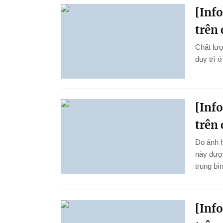
[Inf
trên 
Chất lượ
duy trì 
[Inf
trên 
Do ảnh 
này được
trung bì
[Inf