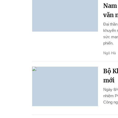
Nam 
văn 
Đại thầ
khuyến n
sức mạnh
phiến.
Ngô Hà
Bộ K
mới
Ngày 8/4
nhiệm P
Công ng