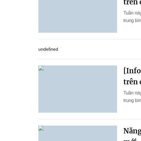
trên 
Tuần này
trung bìn
undefined
[Inf
trên 
Tuần này
trung bì
Năng 