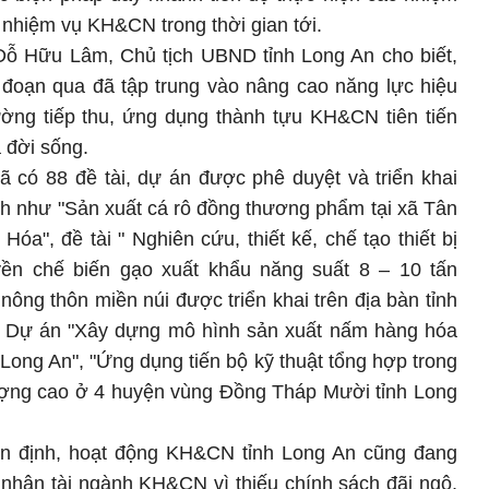
 nhiệm vụ KH&CN trong thời gian tới.
 Đỗ Hữu Lâm, Chủ tịch UBND tỉnh Long An cho biết,
 đoạn qua đã tập trung vào nâng cao năng lực hiệu
ường tiếp thu, ứng dụng thành tựu KH&CN tiên tiến
 đời sống.
 có 88 đề tài, dự án được phê duyệt và triển khai
nh như "Sản xuất cá rô đồng thương phẩm tại xã Tân
", đề tài " Nghiên cứu, thiết kế, chế tạo thiết bị
ền chế biến gạo xuất khẩu năng suất 8 – 10 tấn
 nông thôn miền núi được triển khai trên địa bàn tỉnh
 là Dự án "Xây dựng mô hình sản xuất nấm hàng hóa
 Long An", "Ứng dụng tiến bộ kỹ thuật tổng hợp trong
 lượng cao ở 4 huyện vùng Đồng Tháp Mười tỉnh Long
n định, hoạt động KH&CN tỉnh Long An cũng đang
 nhân tài ngành KH&CN vì thiếu chính sách đãi ngộ,