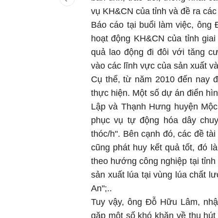
vụ KH&CN của tỉnh và đề ra các
Báo cáo tại buổi làm việc, ông
hoạt động KH&CN của tỉnh giai
quả lao động đi đôi với tăng c
vào các lĩnh vực của sản xuất và
Cụ thể, từ năm 2010 đến nay đã
thực hiện. Một số dự án điển hì
Lập và Thạnh Hưng huyện Mộc Hóa
phục vụ tự động hóa dây chuy
thóc/h". Bên cạnh đó, các đề tài
cũng phát huy kết quả tốt, đó
theo hướng công nghiệp tại tỉnh
sản xuất lúa tại vùng lúa chất
An";..
Tuy vậy, ông Đỗ Hữu Lâm, nhậ
gặp một số khó khăn về thu hút