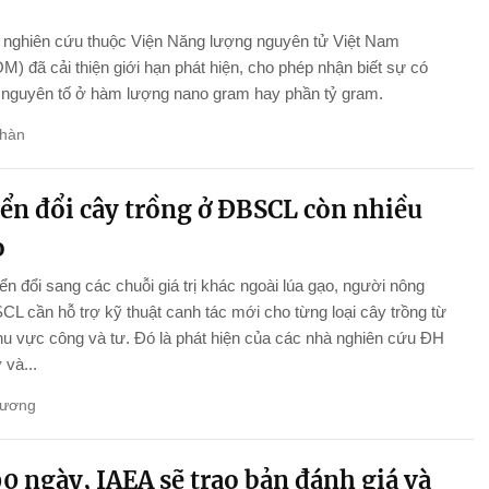
nghiên cứu thuộc Viện Năng lượng nguyên tử Việt Nam
) đã cải thiện giới hạn phát hiện, cho phép nhận biết sự có
 nguyên tố ở hàm lượng nano gram hay phần tỷ gram.
hàn
ển đổi cây trồng ở ĐBSCL còn nhiều
o
n đổi sang các chuỗi giá trị khác ngoài lúa gạo, người nông
L cần hỗ trợ kỹ thuật canh tác mới cho từng loại cây trồng từ
hu vực công và tư. Đó là phát hiện của các nhà nghiên cứu ĐH
và...
Hương
0 ngày, IAEA sẽ trao bản đánh giá và