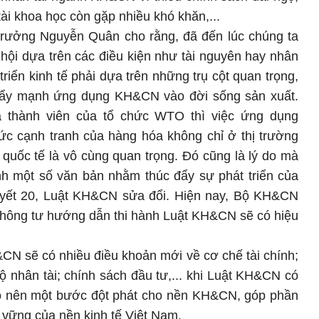
 tài khoa học còn gặp nhiều khó khăn,...
ộ trưởng Nguyễn Quân cho rằng, đã đến lúc chúng ta
ã hội dựa trên các điều kiện như tài nguyên hay nhân
triển kinh tế phải dựa trên những trụ cột quan trọng,
 đẩy mạnh ứng dụng KH&CN vào đời sống sản xuất.
là thành viên của tổ chức WTO thì việc ứng dụng
c cạnh tranh của hàng hóa không chỉ ở thị trường
quốc tế là vô cùng quan trọng. Đó cũng là lý do mà
h một số văn bản nhằm thúc đẩy sự phát triển của
ết 20, Luật KH&CN sửa đổi. Hiện nay, Bộ KH&CN
thông tư hướng dẫn thi hành Luật KH&CN sẽ có hiệu
N sẽ có nhiều điều khoản mới về cơ chế tài chính;
ộ nhân tài; chính sách đầu tư,... khi Luật KH&CN có
tạo nên một bước đột phát cho nền KH&CN, góp phần
 vững của nền kinh tế Việt Nam.