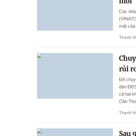
mới
Các nhà 
(VINATOM
mặt của
Thanh N
Chuy
rủi r
Để chuyể
dân ĐBSC
cả hai k
Cần Thơ 
Thanh 
Sau 9