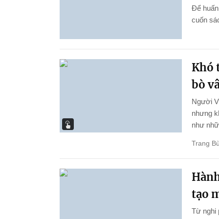
Để huấn 
cuốn sác
Khó t
bò v
Người Vi
nhưng kh
như nhữn
Trang Bù
Hành 
tạo 
Từ nghi 