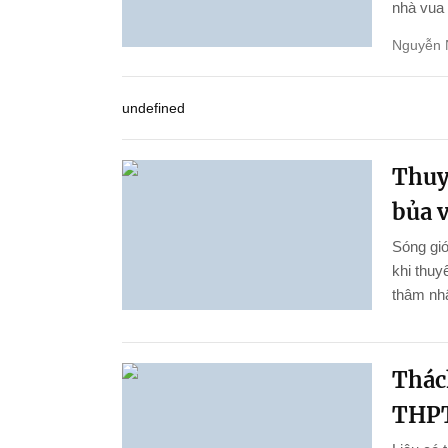
nhà vua 
Nguyễn 
undefined
Thuy
bủa 
Sóng gió
khi thu
thâm nhậ
Thách
THPT