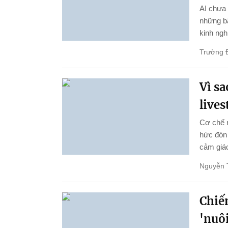
AI chưa 
những bậ
kinh ngh
Trường 
Vì s
live
Cơ chế 
hức đón 
cảm giác
Nguyễn 
Chiến
'nuôi