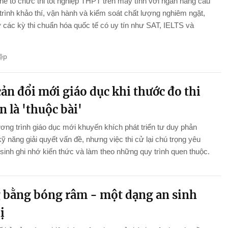
thể tổ chức thi tốt nghiệp THPT trên máy tính với ngân hàng câu
 trình khảo thí, vận hành và kiểm soát chất lượng nghiêm ngặt,
 các kỳ thi chuẩn hóa quốc tế có uy tín như SAT, IELTS và
ệp
ản đổi mới giáo dục khi thước đo thi
n là 'thuộc bài'
ng trình giáo dục mới khuyến khích phát triển tư duy phản
kỹ năng giải quyết vấn đề, nhưng việc thi cử lại chú trọng yêu
sinh ghi nhớ kiến thức và làm theo những quy trình quen thuộc.
 bằng bóng râm - một dạng an sinh
ị