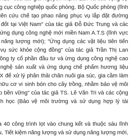
g cục công nghiệp quốc phòng, Bộ Quốc phòng (lĩnh
hiên cứu chế tạo phao nâng phục vụ lắp đặt đường
đốt tại Việt Nam" của tác giả Đỗ Đức Trung và các
 ứng dụng công nghệ mới miền Nam A.T.S (
lĩnh vực
 năng lượng mới)
; "Ứng dụng các vật liệu tiên tiến
vụ sức khỏe cộng đồng" của tác giả Trần Thị Lan
ông ty cổ phần đầu tư và ừng dụng công nghệ cao
g nghệ sản xuất và ứng dụng chế phẩm hương liệu
 để xử lý phân thải chăn nuôi gia súc, gia cầm làm
hữu cơ vi sinh bón cho cây trồng, nhằm bảo vệ môi
p bền vững" của tác giả TS. Lê Văn Tri và các cộng
h học (
Bảo vệ môi trường và sử dụng hợp lý tài
ua
40 công trình lọt vào chung kết và thuộc sáu lĩnh
ệu, Tiết kiệm năng lượng và sử dụng năng lượng mới,