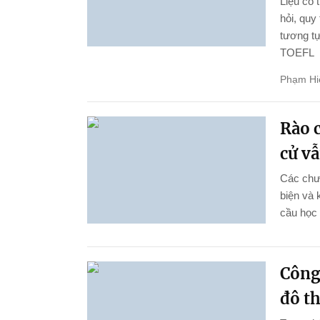
Liệu có 
hỏi, quy
tương tự
TOEFL
Phạm Hi
Rào c
cử vẫ
Các chươ
biện và 
cầu học 
Công
đô th