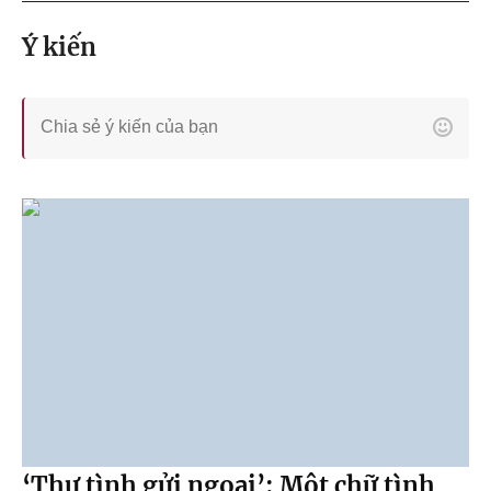
Ý kiến
‘Thư tình gửi ngoại’: Một chữ tình