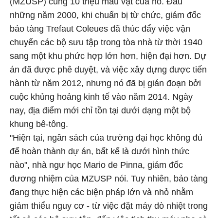
(MZUSP) cùng 10 triệu mẫu vật của nó. Đầu
những năm 2000, khi chuẩn bị từ chức, giám đốc
bảo tàng Trefaut Coleues đã thúc đẩy việc vận
chuyển các bộ sưu tập trong tòa nhà từ thời 1940
sang một khu phức hợp lớn hơn, hiện đại hơn. Dự
án đã được phê duyệt, và việc xây dựng được tiến
hành từ năm 2012, nhưng nó đã bị gián đoạn bởi
cuộc khủng hoảng kinh tế vào năm 2014. Ngày
nay, địa điểm mới chỉ tồn tại dưới dạng một bộ
khung bê-tông.
"Hiện tại, ngân sách của trường đại học không đủ
để hoàn thành dự án, bất kể là dưới hình thức
nào", nhà ngư học Mario de Pinna, giám đốc
đương nhiệm của MZUSP nói. Tuy nhiên, bảo tàng
đang thực hiện các biện pháp lớn và nhỏ nhằm
giảm thiểu nguy cơ - từ việc đặt máy dò nhiệt trong