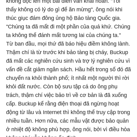
không đọc lên một bài diễn văn khải hoàn. "Tôi
thấy không có lý do gì để ăn mừng", ông nói khi
thúc giục đám đông ủng hộ Bảo tàng Quốc gia.
"Chúng ta đã mất đi một phần của quá khứ. Chúng
ta không thể đánh mất tương lai của chúng ta."
Từ ban đầu, mọi thứ đã báo hiệu điềm không lành.
Thậm chí là từ trước khi bảo tàng bị cháy, Buckup
đã mất các nghiên cứu sinh và trợ lý nghiên cứu vì
vấn đề cắt giảm ngân sách. Hầu hết trong số đó đã
chuyển ra khỏi thành phố; ít nhất một người thì rời
khỏi đất nước. Còn bộ sưu tập cá do ông phụ
trách, thậm chí việc bảo trì về cơ bản là đã xuống
cấp. Buckup kể rằng điện thoại đã ngừng hoạt
động từ lâu và Internet thì không thể truy cập trong
nhiều tuần. Hơn nữa, các mẫu vật được bảo quản
ở nhiệt độ không phù hợp, ông nói, bởi vì điều hòa