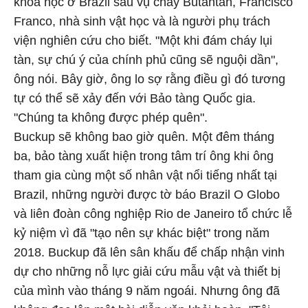
khoa học ở Brazil sau vụ cháy Butantan, Francisco
Franco, nhà sinh vật học và là người phụ trách
viện nghiên cứu cho biết. "Một khi đám cháy lụi
tàn, sự chú ý của chính phủ cũng sẽ nguội dần",
ông nói. Bây giờ, ông lo sợ rằng điều gì đó tương
tự có thể sẽ xảy đến với Bảo tàng Quốc gia.
"Chúng ta không được phép quên".
Buckup sẽ không bao giờ quên. Một đêm tháng
ba, bảo tàng xuất hiện trong tâm trí ông khi ông
tham gia cùng một số nhân vật nổi tiếng nhất tại
Brazil, những người được tờ báo Brazil O Globo
và liên đoàn công nghiệp Rio de Janeiro tổ chức lễ
kỷ niệm vì đã "tạo nên sự khác biệt" trong năm
2018. Buckup đã lên sân khấu để chấp nhận vinh
dự cho những nỗ lực giải cứu mẫu vật và thiết bị
của mình vào tháng 9 năm ngoái. Nhưng ông đã