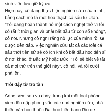
sinh viên lưu giữ ký ức.
Hiện nay, cô đang thực hiện nghiên cứu của mình,
bằng cách mô tả một hóa thạch cá sấu từ Utah.
"Tôi đang hoàn thành nó một cách nghẹt thở vì tôi
có rất ít thời gian và phải bắt đầu từ con số không",
cô nói. Nhưng cô nghĩ rằng nỗ lực của mình rồi sẽ
được đền đáp. Việc nghiên cứu tất cả các loài cá
sấu thời tiền sử sẽ có ích khi cô bắt đầu học tiến sĩ
ở nơi khác, ở Bắc Mỹ hoặc Đức. "Tôi sẽ biết về tất
cả mọi thứ trên thế giới này", cô nói, và rồi cười
phá lên.
Trỗi dậy từ tro tàn
Sáng sớm sau vụ cháy, trong khi một loạt phóng
viên dồn dập phỏng vấn các nhà nghiên cứu, nhà
thiên văn học thuộc Đại học Liên bang Rio de