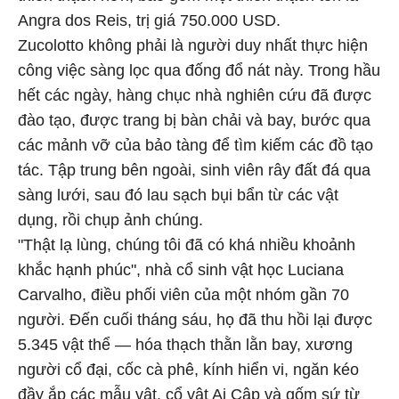
Angra dos Reis, trị giá 750.000 USD.
Zucolotto không phải là người duy nhất thực hiện
công việc sàng lọc qua đống đổ nát này. Trong hầu
hết các ngày, hàng chục nhà nghiên cứu đã được
đào tạo, được trang bị bàn chải và bay, bước qua
các mảnh vỡ của bảo tàng để tìm kiếm các đồ tạo
tác. Tập trung bên ngoài, sinh viên rây đất đá qua
sàng lưới, sau đó lau sạch bụi bẩn từ các vật
dụng, rồi chụp ảnh chúng.
"Thật lạ lùng, chúng tôi đã có khá nhiều khoảnh
khắc hạnh phúc", nhà cổ sinh vật học Luciana
Carvalho, điều phối viên của một nhóm gần 70
người. Đến cuối tháng sáu, họ đã thu hồi lại được
5.345 vật thể — hóa thạch thằn lằn bay, xương
người cổ đại, cốc cà phê, kính hiển vi, ngăn kéo
đầy ắp các mẫu vật, cổ vật Ai Cập và gốm sứ từ