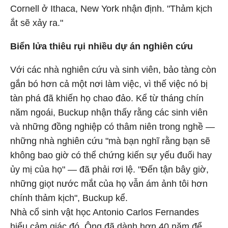
Cornell ở Ithaca, New York nhận định. "Thảm kịch
ắt sẽ xảy ra."
Biển lửa thiêu rụi nhiều dự án nghiên cứu
Với các nhà nghiên cứu và sinh viên, bảo tàng còn
gắn bó hơn cả một nơi làm việc, vì thế việc nó bị
tàn phá đã khiến họ chao đảo. Kể từ tháng chín
năm ngoái, Buckup nhận thấy rằng các sinh viên
và những đồng nghiệp có thâm niên trong nghề —
những nhà nghiên cứu "mà bạn nghĩ rằng bạn sẽ
không bao giờ có thể chứng kiến sự yếu đuối hay
ủy mị của họ" — đã phải rơi lệ. "Đến tận bây giờ,
những giọt nước mắt của họ vẫn ám ảnh tôi hơn
chính thảm kịch", Buckup kể.
Nhà cổ sinh vật học Antonio Carlos Fernandes
hiểu cảm giác đó. Ông đã dành hơn 40 năm để