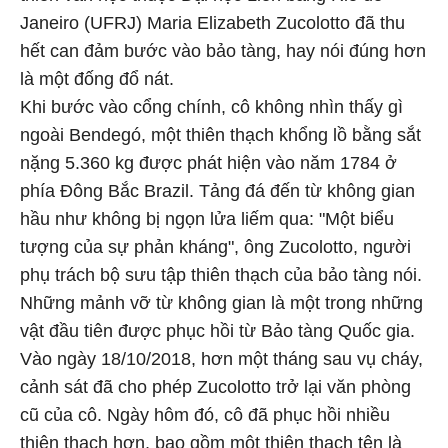
Janeiro (UFRJ) Maria Elizabeth Zucolotto đã thu
hết can đảm bước vào bảo tàng, hay nói đúng hơn
là một đống đổ nát.
Khi bước vào cổng chính, cô không nhìn thấy gì
ngoài Bendegó, một thiên thạch khổng lồ bằng sắt
nặng 5.360 kg được phát hiện vào năm 1784 ở
phía Đông Bắc Brazil. Tảng đá đến từ không gian
hầu như không bị ngọn lửa liếm qua: "Một biểu
tượng của sự phản kháng", ông Zucolotto, người
phụ trách bộ sưu tập thiên thạch của bảo tàng nói.
Những mảnh vỡ từ không gian là một trong những
vật đầu tiên được phục hồi từ Bảo tàng Quốc gia.
Vào ngày 18/10/2018, hơn một tháng sau vụ cháy,
cảnh sát đã cho phép Zucolotto trở lại văn phòng
cũ của cô. Ngày hôm đó, cô đã phục hồi nhiều
thiên thạch hơn, bao gồm một thiên thạch tên là